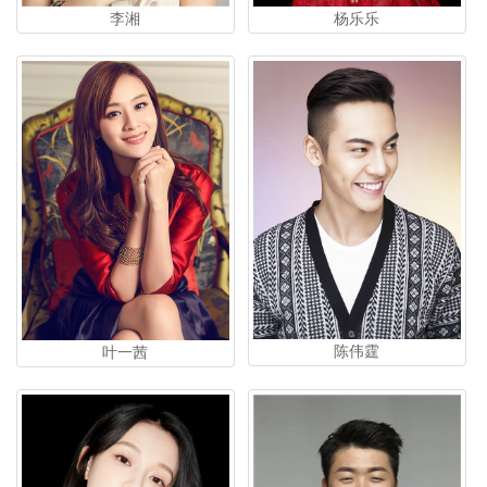
李湘
杨乐乐
陈伟霆
叶一茜