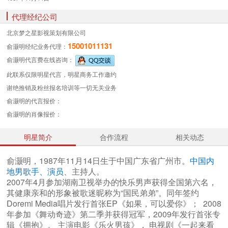
代理经纪公司
北京梦之星影视策划有限公司
15001011131
俞灏明经纪业务
代理：
俞灏明代言费
在线咨询：
此联系仅限明星代言，明星商务工作邀约
谢绝推销及粉丝报名培训等一切无关业务
俞灏明的代言报价：
俞灏明的肖像报价：
明星简介
合作流程
相关动态
俞灏明，1987年11月14日生于中国广东省广州市。
中国内
地男歌手、演员
、主持人。
2007年4月参加湖南卫视举办的快乐男声获得全国第六名，
其健康亲和的形象被歌迷昵称为“国民弟弟”。同年签约
Doremi Media唱片发行首张EP《如果，可以爱你》； 2008
年参加《舞动奇迹》第二季并获得冠军，2009年发行首张专
辑《拥抱》。 主演电影《乐火男孩》， 电视剧《一起来看