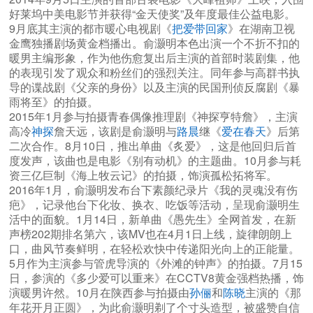
好莱坞中美电影节并获得“金天使奖”及年度最佳公益电影。
9月底其主演的都市暖心电视剧《
把爱带回家
》在湖南卫视
金鹰独播剧场黄金档播出。俞灏明本色出演一个不折不扣的
暖男主编形象，作为他伤愈复出后主演的首部时装剧集，他
的表现引发了观众和粉丝们的强烈关注。同年参与高群书执
导的谍战剧《父亲的身份》以及主演的民国刑侦反腐剧《暴
雨将至》的拍摄。
2015年1月参与拍摄青春偶像推理剧《神探亨特詹》，主演
高冷
神探
詹天远，该剧是俞灏明与
路晨
继《
爱在春天
》后第
二次合作。8月10日，推出单曲《炙爱》，这是他回归后首
度发声，该曲也是电影《别有动机》的主题曲。10月参与耗
资三亿巨制《海上牧云记》的拍摄，饰演孤松拓将军。
2016年1月，俞灏明发布台下素颜纪录片《我的灵魂没有伤
疤》，记录他台下化妆、换衣、吃饭等活动，呈现俞灏明生
活中的面貌。1月14日，新单曲《愚先生》全网首发，在新
声榜202期排名第六，该MV也在4月1日上线，旋律朗朗上
口，曲风节奏鲜明，在轻松欢快中传递阳光向上的正能量。
5月作为主演参与管虎导演的《外滩的钟声》的拍摄。7月15
日，参演的《多少爱可以重来》在CCTV8黄金强档热播，饰
演暖男许然。10月在陕西参与拍摄由
孙俪
和
陈晓
主演的《那
年花开月正圆》，为此俞灏明剃了个寸头造型，被盛赞自信