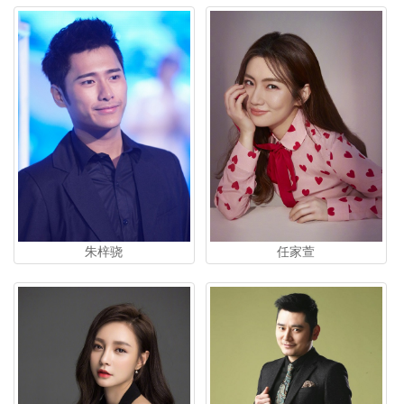
朱梓骁
任家萱