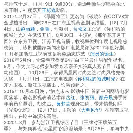
与帅气十足。11月19日19点30分，俞灏明新生演唱会在北
京开唱，神秘嘉宾
王栎鑫
助阵。
2017年2月27日，《暴雨将至》更名为《破晓》在CCTV8黄
金强档播出，同时28日在广东卫视黄金剧场跟播。 [18] 7月
4日，由
赵丽颖
，
金瀚
，俞灏明，
曹曦文
主演的《你和我的
倾城时光》在武汉开机。8月30日，主演的《那年花开月正
圆》在东方卫视、江苏卫视首播，收视率位列年度电视剧总
榜第二，该剧被国家新闻出版广电总局评为2017年度好剧。
11月参加浙江卫视演技竞演类励志综艺《
演员的诞生
》。 。
2018年5月份，俞灏明获得第24届白玉兰最佳男配角提名。
8月，作为实习老师参加爱奇艺亲子实验真人秀节目《超能
幼稚园》 。10月26日，获得凤凰网时尚之选时尚风格先锋
大奖 。11月11日，主演的电视剧《
你和我的倾城时光
》在
东方卫视，浙江卫视播出，饰演顾延之。
2019年10月25日晚，“触点未来·影动中国”首届中国网络电影
周落幕，著名影视表演艺术家
岳红
、
张凯丽
、
颜丹晨
携手青
年演员俞灏明、胡先煦、
黄梦莹
现身红毯，带来情景朗诵
《光影记忆》。12月17日，主演的《
大明风华
》在湖南卫视
播出，在剧中饰演朱高煦。
2020年3月，参与浙江卫视综艺节目《王牌对王牌第五
季》，与郑爽再现“流星雨”的浪漫场景；6月25日，参与中央