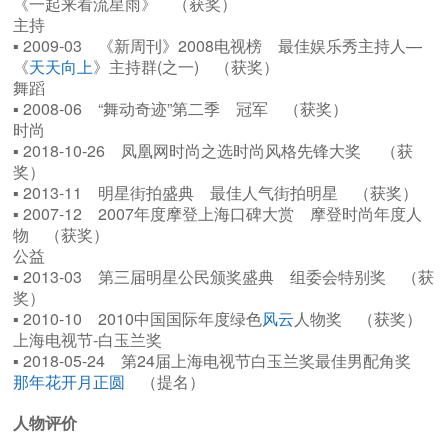
《一起来看流星雨》 （获奖）
主持
▪ 2009-03 《新周刊》2008电视榜 最佳娱乐秀主持人—
《
天天向上
》主持群(之一) （获奖）
舞蹈
▪ 2008-06 “舞动奇迹”第二季 冠军 （获奖）
时尚
▪ 2018-10-26 凤凰网时尚之选时尚风格先锋大奖 （获
奖）
▪ 2013-11 明星街拍盛典 最佳人气街拍明星 （获奖）
▪ 2007-12 2007年度摩登上海口碑大赏 摩登时尚年度人
物 （获奖）
公益
▪ 2013-03 第三届明星公民颁奖盛典 组委会特别奖 （获
奖）
▪ 2010-10 2010中国国际年度绿色
风云
人物奖 （获奖）
上海电视节-白玉兰奖
▪ 2018-05-24 第24届上海电视节白玉兰奖最佳男配角奖
那年花开月正圆
（提名）
人物评价