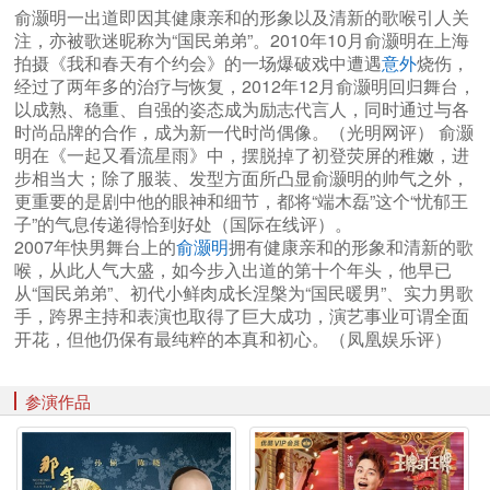
俞灏明一出道即因其健康亲和的形象以及清新的歌喉引人关
注，亦被歌迷昵称为“国民弟弟”。2010年10月俞灏明在上海
拍摄《我和春天有个约会》的一场爆破戏中遭遇
意外
烧伤，
经过了两年多的治疗与恢复，2012年12月俞灏明回归舞台，
以成熟、稳重、自强的姿态成为励志代言人，同时通过与各
时尚品牌的合作，成为新一代时尚偶像。（光明网评） 俞灏
明在《一起又看流星雨》中，摆脱掉了初登荧屏的稚嫩，进
步相当大；除了服装、发型方面所凸显俞灏明的帅气之外，
更重要的是剧中他的眼神和细节，都将“端木磊”这个“忧郁王
子”的气息传递得恰到好处（国际在线评）。
2007年快男舞台上的
俞灏明
拥有健康亲和的形象和清新的歌
喉，从此人气大盛，如今步入出道的第十个年头，他早已
从“国民弟弟”、初代小鲜肉成长涅槃为“国民暖男”、实力男歌
手，跨界主持和表演也取得了巨大成功，演艺事业可谓全面
开花，但他仍保有最纯粹的本真和初心。（凤凰娱乐评）
参演作品