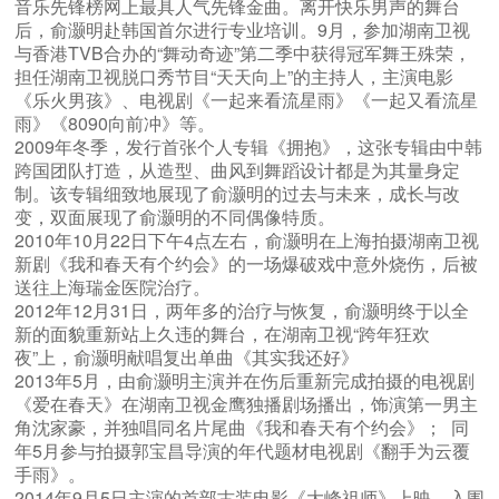
音乐先锋榜网上最具人气先锋金曲。离开快乐男声的舞台
后，俞灏明赴韩国首尔进行专业培训。9月，参加湖南卫视
与香港TVB合办的“舞动奇迹”第二季中获得冠军舞王殊荣，
担任湖南卫视脱口秀节目“天天向上”的主持人，主演电影
《乐火男孩》、电视剧《一起来看流星雨》《一起又看流星
雨》《8090向前冲》等。
2009年冬季，发行首张个人专辑《拥抱》，这张专辑由中韩
跨国团队打造，从造型、曲风到舞蹈设计都是为其量身定
制。该专辑细致地展现了俞灏明的过去与未来，成长与改
变，双面展现了俞灏明的不同偶像特质。
2010年10月22日下午4点左右，俞灏明在上海拍摄湖南卫视
新剧《我和春天有个约会》的一场爆破戏中意外烧伤，后被
送往上海瑞金医院治疗。
2012年12月31日，两年多的治疗与恢复，俞灏明终于以全
新的面貌重新站上久违的舞台，在湖南卫视“跨年狂欢
夜”上，俞灏明献唱复出单曲《其实我还好》
2013年5月，由俞灏明主演并在伤后重新完成拍摄的电视剧
《爱在春天》在湖南卫视金鹰独播剧场播出，饰演第一男主
角沈家豪，并独唱同名片尾曲《我和春天有个约会》； 同
年5月参与拍摄郭宝昌导演的年代题材电视剧《翻手为云覆
手雨》。
2014年9月5日主演的首部古装电影《大峰祖师》上映，入围