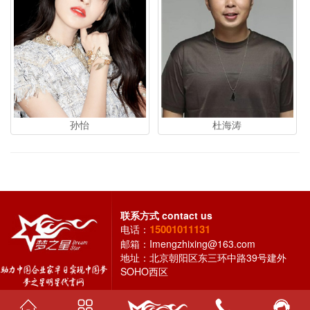
孙怡
杜海涛
联系方式
contact us
15001011131
电话：
邮箱：
Imengzhixing@163.com
地址：北京朝阳区东三环中路39号建外
SOHO西区