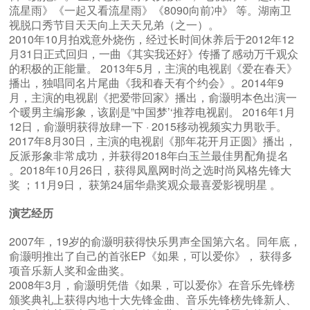
流星雨》《一起又看流星雨》《8090向前冲》 等。湖南卫
视脱口秀节目天天向上天天兄弟（之一）。
2010年10月拍戏意外烧伤，经过长时间休养后于2012年12
月31日正式回归，一曲《其实我还好》传播了感动万千观众
的积极的正能量。 2013年5月，主演的电视剧《爱在春天》
播出，独唱同名片尾曲《我和春天有个约会》。2014年9
月，主演的电视剧《把爱带回家》播出，俞灏明本色出演一
个暖男主编形象，该剧是”中国梦’‘推荐电视剧。 2016年1月
12日，俞灏明获得放肆一下 · 2015移动视频实力男歌手。
2017年8月30日，主演的电视剧《那年花开月正圆》播出，
反派形象非常成功，并获得2018年白玉兰最佳男配角提名
。2018年10月26日，获得凤凰网时尚之选时尚风格先锋大
奖 ；11月9日， 获第24届华鼎奖观众最喜爱影视明星 。
演艺经历
2007年，19岁的俞灏明获得快乐男声全国第六名。同年底，
俞灏明推出了自己的首张EP《如果，可以爱你》， 获得多
项音乐新人奖和金曲奖。
2008年3月，俞灏明凭借《如果，可以爱你》在音乐先锋榜
颁奖典礼上获得内地十大先锋金曲、音乐先锋榜先锋新人、