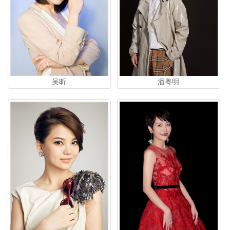
吴昕
潘粤明