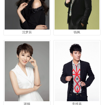
沈梦辰
钱枫
李维嘉
谢楠