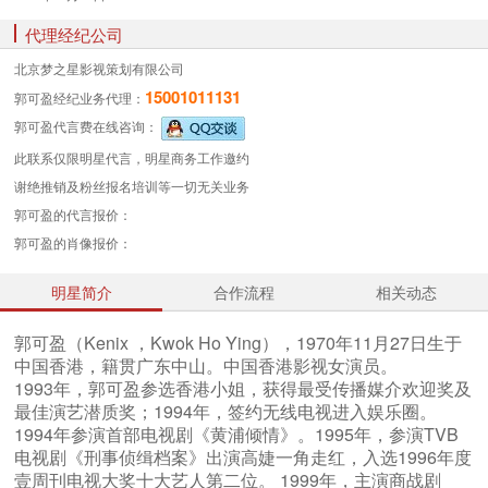
代理经纪公司
北京梦之星影视策划有限公司
15001011131
郭可盈经纪业务
代理：
郭可盈代言费
在线咨询：
此联系仅限明星代言，明星商务工作邀约
谢绝推销及粉丝报名培训等一切无关业务
郭可盈的代言报价：
郭可盈的肖像报价：
明星简介
合作流程
相关动态
郭可盈（Kenix ，Kwok Ho Ying），1970年11月27日生于
中国香港，籍贯广东中山。中国香港影视女演员。
1993年，郭可盈参选香港小姐，获得最受传播媒介欢迎奖及
最佳演艺潜质奖；1994年，签约无线电视进入娱乐圈。
1994年参演首部电视剧《黄浦倾情》。1995年，参演TVB
电视剧《刑事侦缉档案》出演高婕一角走红，入选1996年度
壹周刊电视大奖十大艺人第二位。 1999年，主演商战剧