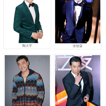
陶大宇
张智霖