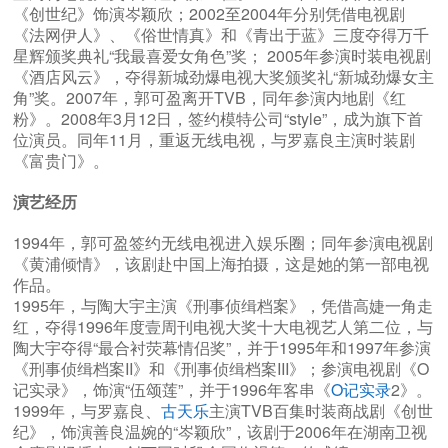
《创世纪》饰演岑颖欣；2002至2004年分别凭借电视剧
《法网伊人》、《俗世情真》和《青出于蓝》三度夺得万千
星辉颁奖典礼“我最喜爱女角色”奖； 2005年参演时装电视剧
《酒店风云》，夺得新城劲爆电视大奖颁奖礼“新城劲爆女主
角”奖。2007年，郭可盈离开TVB，同年参演内地剧《红
粉》。2008年3月12日，签约模特公司“style”，成为旗下首
位演员。同年11月，重返无线电视，与罗嘉良主演时装剧
《富贵门》。
演艺经历
1994年，郭可盈签约无线电视进入娱乐圈；同年参演电视剧
《黄浦倾情》，该剧赴中国上海拍摄，这是她的第一部电视
作品。
1995年，与陶大宇主演《刑事侦缉档案》，凭借高婕一角走
红，夺得1996年度壹周刊电视大奖十大电视艺人第二位，与
陶大宇夺得“最合衬荧幕情侣奖”，并于1995年和1997年参演
《刑事侦缉档案II》和《刑事侦缉档案III》；参演电视剧《O
记实录》，饰演“伍颂莲”，并于1996年客串《
O记实录
2》。
1999年，与罗嘉良、
古天乐
主演TVB百集时装商战剧《创世
纪》，饰演善良温婉的“岑颖欣”，该剧于2006年在湖南卫视