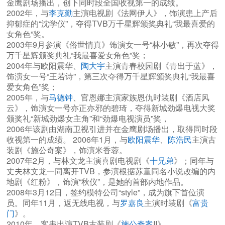
金鹰剧场播出，创下同时段全国收视第一的成绩。
2002年，与
李克勤
主演电视剧《法网伊人》，饰演患上产后
抑郁症的“沈学仪”，夺得TVB万千星辉颁奖典礼“我最喜爱的
女角色”奖。
2003年9月参演《俗世情真》饰演女一号“林小敏”，再次夺得
万千星辉颁奖典礼“我最喜爱女角色”奖；
2004年与欧阳震华、
陶大宇
主演青春校园剧《青出于蓝》，
饰演女一号“王若诗”，第三次夺得万千星辉颁奖典礼“我最喜
爱女角色”奖；
2005年，与
马德钟
、官恩娜主演家族恩仇时装剧《酒店风
云》，饰演女一号亦正亦邪的碧琦，夺得新城劲爆电视大奖
颁奖礼“新城劲爆女主角”和“劲爆电视演员”奖，
2006年该剧由湖南卫视引进并在金鹰剧场播出，取得同时段
收视第一的成绩。 2006年1月，与
欧阳震华
、
陈浩民
主演古
装剧《施公奇案》，饰演米香蓉。
2007年2月，与林文龙主演喜剧电视剧《
十兄弟
》；同年与
丈夫林文龙一同离开TVB，参演根据苏童同名小说改编的内
地剧《红粉》，饰演“秋仪”，是她的首部内地作品。
2008年3月12日，签约模特公司“style”，成为旗下首位演
员。同年11月，返无线电视，与
罗嘉良
主演时装剧《
富贵
门
》。
2010年，客串出演TVB古装剧《
施公奇案
II》。