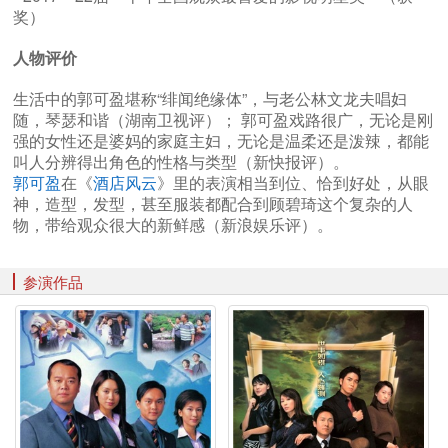
奖）
人物评价
生活中的郭可盈堪称“绯闻绝缘体”，与老公林文龙夫唱妇
随，琴瑟和谐（湖南卫视评）； 郭可盈戏路很广，无论是刚
强的女性还是婆妈的家庭主妇，无论是温柔还是泼辣，都能
叫人分辨得出角色的性格与类型（新快报评）。
郭可盈
在《
酒店风云
》里的表演相当到位、恰到好处，从眼
神，造型，发型，甚至服装都配合到顾碧琦这个复杂的人
物，带给观众很大的新鲜感（新浪娱乐评）。
参演作品