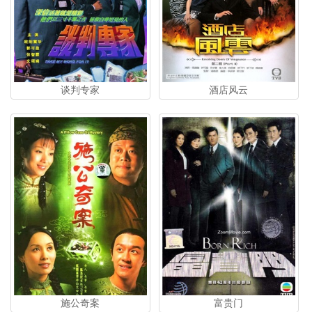
谈判专家
酒店风云
施公奇案
富贵门