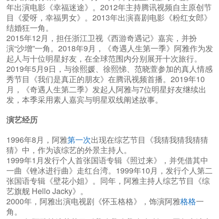
年出演电影《幸福迷途》。2012年主持腾讯视频自主原创节
目《爱呀，幸福男女》。2013年出演喜剧电影《粉红女郎》
结婚狂一角。
2015年12月，担任浙江卫视《西游奇遇记》嘉宾，并扮
演“沙增”一角。2018年9月，《奇遇人生第一季》阿雅作为发
起人与十位明星好友，在全球范围内分别展开十次旅行。
2019年5月9日，与徐熙媛、徐熙悌、范晓萱参加的真人情感
秀节目《我们是真正的朋友》在腾讯视频首播。2019年10
月，《奇遇人生第二季》发起人阿雅与7位明星好友继续出
发，本季采用素人嘉宾与明星双线阐述故事。
演艺经历
1996年8月，阿雅
第一次
出现在综艺节目《我猜我猜我猜猜
猜》中，作为该综艺的外景主持人。
1999年1月发行个人首张国语专辑《照过来》，并凭借其中
一曲《锉冰进行曲》走红台湾。1999年10月，发行个人第二
张国语专辑《壁花小姐》。同年，阿雅主持人综艺节目《综
艺旗舰 Hello Jacky》。
2000年，阿雅出演电视剧《怀玉格格》，饰演阿雅
格格
一
角。