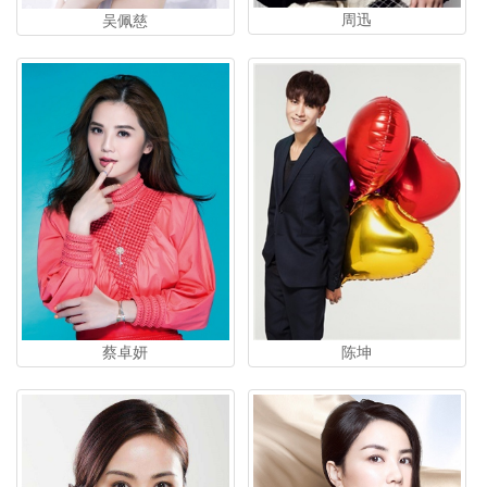
周迅
吴佩慈
蔡卓妍
陈坤