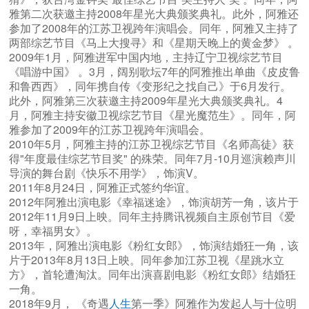
雅第二次获邀主持2008年星光大典颁奖典礼。此外，阿雅还
参加了2008年的江苏卫视跨年演唱会。同年，阿雅又主持了
两部综艺节目《马上大搜寻》和《星期天晚上的黄金梦》 。
2009年1月，阿雅进军中国内地，主持辽宁卫视综艺节目
《唱游中国》 。3月，阔别歌坛7年的阿雅推出单曲《皮皮鲁
和鲁西西》，同年携自传《变形纪之找自己》于6月发行。
此外，阿雅第三次获邀主持2009年星光大典颁奖典礼。4
月，阿雅主持安徽卫视综艺节目《星光魔范生》。同年，阿
雅参加了2009年的江苏卫视跨年演唱会。
2010年5月，阿雅主持的江苏卫视综艺节目《名师高徒》获
得"年度最佳综艺节目奖" 的殊荣。同年7月-10月巡演赖声川
导演的舞台剧《快乐不用学》，饰演V。
2011年8月24日，阿雅正式签约华谊。
2012年阿雅出演电影《幸福迷途》，饰演胡芳一角，该片于
2012年11月9日上映。同年主持腾讯视频自主原创节目《爱
呀，幸福男女》。
2013年，阿雅出演电影《粉红女郎》，饰演结婚狂一角，该
片于2013年8月13日上映。同年参加江苏卫视《星跳水立
方》，首轮遭淘汰。同年出演喜剧电影《粉红女郎》结婚狂
一角。
2018年9月， 《奇遇
人生
第一季》阿雅作为发起人与十位明