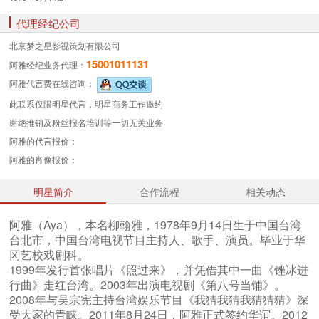
代理经纪公司
北京梦之星影视策划有限公司
15001011131
阿雅经纪业务
代理：
阿雅代言费
在线咨询：
此联系仅限明星代言，明星商务工作邀约
谢绝推销及粉丝报名培训等一切无关业务
阿雅的代言报价：
阿雅的肖像报价：
明星简介
合作流程
相关动态
阿雅（Aya），本名柳翰雅，1978年9月14日生于中国台湾
台北市，中国台湾电视节目主持人、歌手、演员。毕业于华
冈艺校戏剧科。
1999年发行首张唱片《照过来》，并凭借其中一曲《锉冰进
行曲》走红台湾。2003年出演电视剧《第八号当铺》。
2008年与吴宗宪主持台湾娱乐节目《我猜我猜我猜猜猜》深
受大家的青睐。2011年8月24日，阿雅正式签约华谊。2012