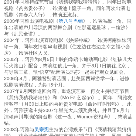
2001年阿雅持综艺节目《我猜我猜我猜猜猜》。同年出演电
视剧《贫穷贵公子》，饰演池上隆子一角。同年再次出演电
视剧《青春六人行》，饰演王淑芬。
2003年阿雅出演电视剧《
第八号当铺
》，饰演温馨一角。同
年出演赖声川导演的两部舞台剧《在那遥远星球，一粒沙》
与《乱民全讲》。
2004年，阿雅出演喜剧电影《妙探神威》，饰演柯南妹妹阿
珍一角。同年友情客串电视剧《住左边住右边之幸之福小套
房》，饰演社区人员。
2005年，阿雅为8月5日上映的华语卡通动画电影《红孩儿大
话火焰山》配音，饰演红孩儿一角。并于8月1日前往北京，
与导演王童、“孙悟空”配音演员玛莎一起举行观众见面会。
2006年4月，阿雅暂别演艺圈，赴美国西岸游学一年，进修
戏剧表演课程，为期15个月。
2007年9月阿雅返回台湾，重返演艺圈，再次主持综艺节目
《我猜我猜我猜猜猜》和《Mo Fa 艺起go》 。同年，阿雅友
情客串11月30日上映的喜剧贺岁电影《命运呼叫转移》。此
外，阿雅获邀主持2007年星光大典颁奖典礼。并且于8月出
演赖声川导演的舞台剧《这一夜，Women说相声》，饰演蓝
钻。
2008年阿雅与
吴宗宪
主持的台湾娱乐节目《我猜我猜我猜猜
猜》，获台湾金钟奖“最佳综艺节目”类主持人”奖 。同年，阿