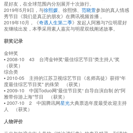
星好友，在全球范围内分别展开十次旅行。
2019年5月9日，与
徐熙媛
、徐熙悌、
范晓萱
参加的真人情感
秀节目《我们是真正的朋友》在腾讯视频首播 。
2019年10月，《
奇遇人生第二季
》发起人阿雅与7位明星好
友继续出发，本季采用素人嘉宾与明星双线阐述故事。
获奖记录
金钟奖
▪ 2008-10 43 台湾金钟奖“最佳综艺节目”类主持人”奖
（获奖）
综合类
▪ 2010-05 主持的江苏卫视综艺节目《名师高徒》获得"年
度最佳综艺节目奖" 的殊荣 （获奖）
▪ 2009-10 中国Toduo网”最佳节目奖“ 自导自演自制 的"阿
雅带你游上海"节目 （获奖）
▪ 2007-10 2 中国腾讯网
星光
大典票选年度最受欢迎主持
人 （获奖）
人物评价