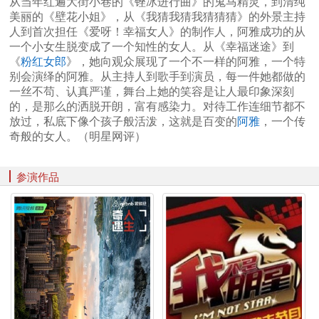
从当年红遍大街小巷的《锉冰进行曲》的鬼马精灵，到清纯
美丽的《壁花小姐》，从《我猜我猜我猜猜猜》的外景主持
人到首次担任《爱呀！幸福女人》的制作人，阿雅成功的从
一个小女生脱变成了一个知性的女人。从《幸福迷途》到
《
粉红女郎
》，她向观众展现了一个不一样的阿雅，一个特
别会演绎的阿雅。从主持人到歌手到演员，每一件她都做的
一丝不苟、认真严谨，舞台上她的笑容是让人最印象深刻
的，是那么的洒脱开朗，富有感染力。对待工作连细节都不
放过，私底下像个孩子般活泼，这就是百变的
阿雅
，一个传
奇般的女人。（明星网评）
参演作品