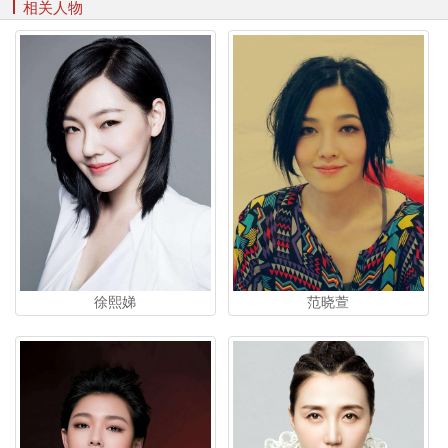
相关人物
徐熙娣
范晓萱