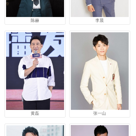
陈赫
李晨
张一山
黄磊