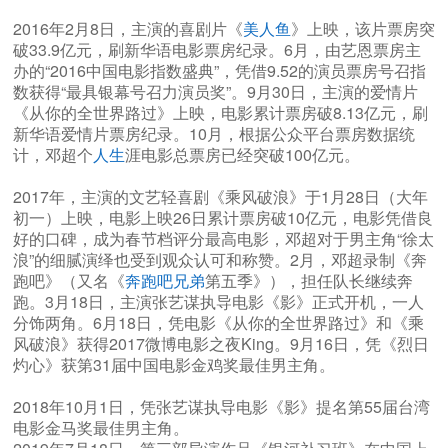
2016年2月8日，主演的喜剧片《
美人鱼
》上映，该片票房突
破33.9亿元，刷新华语电影票房纪录。6月，由艺恩票房主
办的“2016中国电影指数盛典”，凭借9.52的演员票房号召指
数获得“最具银幕号召力演员奖”。9月30日，主演的爱情片
《从你的全世界路过》上映，电影累计票房破8.13亿元，刷
新华语爱情片票房纪录。10月，根据公众平台票房数据统
计，邓超个
人生
涯电影总票房已经突破100亿元。
2017年，主演的文艺轻喜剧《乘风破浪》于1月28日（大年
初一）上映，电影上映26日累计票房破10亿元，电影凭借良
好的口碑，成为春节档评分最高电影，邓超对于男主角“徐太
浪”的细腻演绎也受到观众认可和称赞。2月，邓超录制《奔
跑吧》（又名《
奔跑吧兄弟
第五季》），担任队长继续奔
跑。3月18日，主演张艺谋执导电影《影》正式开机，一人
分饰两角。6月18日，凭电影《从你的全世界路过》和《乘
风破浪》获得2017微博电影之夜King。9月16日，凭《烈日
灼心》获第31届中国电影金鸡奖最佳男主角。
2018年10月1日，凭张艺谋执导电影《影》提名第55届台湾
电影金马奖最佳男主角。