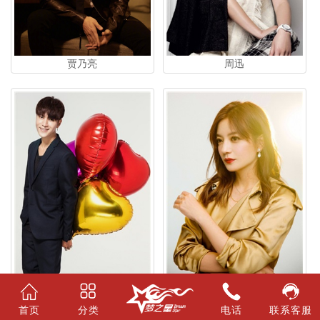
贾乃亮
周迅
陈坤
赵薇
首页
分类
电话
联系客服