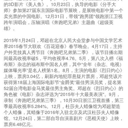
的3D影片《美人鱼》。10月23日，执导的电影《分手大
师》参加第27届东京国际电影节展映，是展映电影中第一个
卖光票的中国电影。12月31日，带领"跑男团"领跑浙江卫视
跨年演唱会，压轴演唱《奔跑吧兄弟》主题曲《超级英
雄》。
2015年1月24日，邓超在北京人民大会堂参与中国文学艺术
界2015春节大联欢《百花迎春》春节晚会。4月17日，主持
户外竞技真人秀节目《奔跑吧兄弟第二季》，该节目播出期
间最高收视率破5，平均收视率4.76。5月，第八次入榜《福
布斯》杂志的福布斯中国名人榜，其中“全年（杂志、电视）
媒体曝光率”是名人榜第1名。8月，主演的电影《烈日灼心》
上映，票房3.04亿，刷新内地犯罪悬疑片票房，邓超凭该片
获得第18届上海国际电影节“金爵奖”最佳男演员奖，提名第
52届台湾电影金马奖最佳男主角奖。邓超在《烈日灼心》的
角色被《电影》杂志评选为"2015年十大最美表演"。9月，
录制《奔跑吧兄弟第三季》，10月30日浙江卫视首播，第三
季最高收视率5.284%。12月，杜莎夫人蜡像馆为邓超塑造
个人蜡像，其蜡像于2016年入驻北京及武汉杜莎夫人蜡像
馆。12月24日，第二部自导自演喜剧片《恶棍天使》上映，
票房6.48亿元。