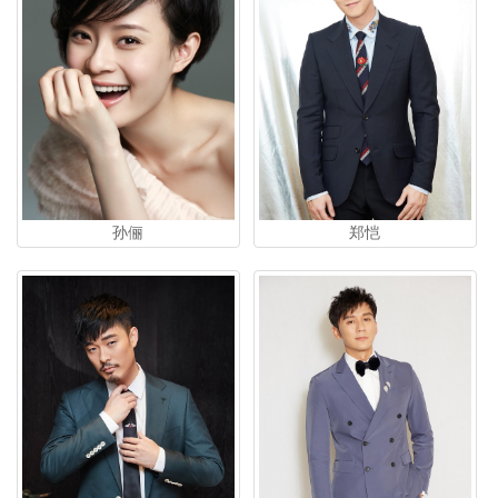
孙俪
郑恺