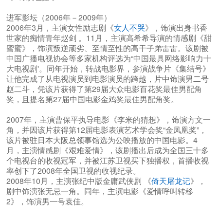
进军影坛（2006年－2009年）
2006年3月，主演女性励志剧《
女人不哭
》，饰演出身书香
世家的痴情青年赵剑 。11月，主演高希希导演的情感剧《甜
蜜蜜》，饰演叛逆顽劣、至情至性的高干子弟雷雷。该剧被
中国广播电视协会等多家机构评选为“中国最具网络影响力十
大电视剧'。同年开始，转战电影界，参演战争片《集结号》
让他完成了从电视演员到电影演员的跨越，片中饰演男二号
赵二斗，凭该片获得了第29届大众电影百花奖最佳男配角
奖，且提名第27届中国电影金鸡奖最佳男配角奖。
2007年，主演曹保平执导电影《李米的猜想》，饰演方文一
角，并因该片获得第12届电影表演艺术学会奖“金凤凰奖”，
该片被驻日本大阪总领事馆选为公映播放的中国电影。4
月，主演情感剧《艰难爱情》，该剧播出后成为全国三十多
个电视台的收视冠军，并被江苏卫视买下独播权，首播收视
率创下了2008年全国卫视的收视纪录。
2008年10月，主演张纪中版金庸武侠剧 《
倚天屠龙记
》，
剧中饰演张无忌一角。同年，主演电影《爱情呼叫转移
2》，饰演男一号袁佳。