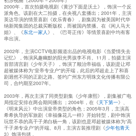
初涉视圈（2000年－2005年）
2000年，首次拍摄电视剧《黄沙下面是沃土》，饰演一个反
派角色。该剧在大二拍摄，在央视八套播出；2001年，主演
英达导演的情景喜剧《欢乐青春》，剧集因为被美国时代华
纳新闻集团的总裁买断版权，而被国内禁播。在《闲人马大
姐》、《
东北一家人
》、《巴哥正传》等情景喜剧中均有客
串出演。
2002年，主演CCTV电影频道出品的电视电影《当爱情失去
记忆》，饰演风趣幽默的阳光男孩李不肖。11月，拍摄主演
首部清宫剧《少年天子》，饰演了顺治帝福临，该剧是让邓
超被媒体称为“皇帝专业户"的开端，此后的邓超走上了和喜
剧迥然不同的正剧之路。签约广州东方明珠文化传播有限公
司，合约期至2007年。
2003年，再次主演了同类型剧集《少年康熙》，剧集被广电
局指定安排在两会期间播出 ；2004年，在《
天下第一
》、
《明末风云》中出演皇帝类型的角色；2005年3月，主演高
希希执导的军旅剧《幸福像花儿一样》开始转型，剧中饰演
玩世不恭的高干子弟白杨一角，该剧也是邓超被媒体称为“高
干子弟专业户”的开端。8月，主演古装推理剧《
少年包青天
3》饰演包拯 。