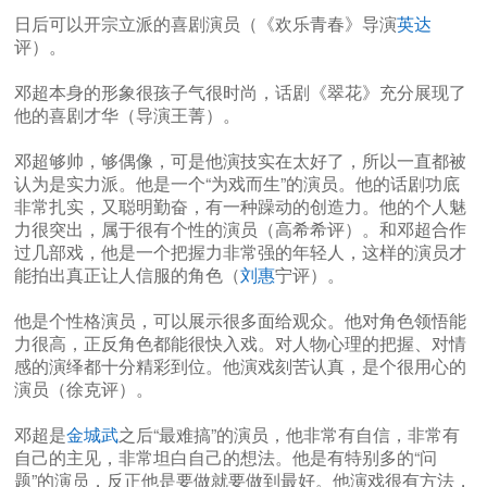
日后可以开宗立派的喜剧演员（《欢乐青春》导演
英达
评）。
邓超本身的形象很孩子气很时尚，话剧《翠花》充分展现了
他的喜剧才华（导演王菁）。
邓超够帅，够偶像，可是他演技实在太好了，所以一直都被
认为是实力派。他是一个“为戏而生”的演员。他的话剧功底
非常扎实，又聪明勤奋，有一种躁动的创造力。他的个人魅
力很突出，属于很有个性的演员（高希希评）。和邓超合作
过几部戏，他是一个把握力非常强的年轻人，这样的演员才
能拍出真正让人信服的角色（
刘惠
宁评）。
他是个性格演员，可以展示很多面给观众。他对角色领悟能
力很高，正反角色都能很快入戏。对人物心理的把握、对情
感的演绎都十分精彩到位。他演戏刻苦认真，是个很用心的
演员（徐克评）。
邓超是
金城武
之后“最难搞”的演员，他非常有自信，非常有
自己的主见，非常坦白自己的想法。他是有特别多的“问
题”的演员，反正他是要做就要做到最好。他演戏很有方法，