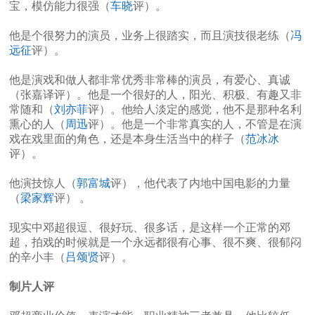
宝，模仿能力很强（
车晓
评）。
他是个很努力的演员，业务上很踏实，而且演技很老练（
冯
远征
评）。
他是演戏和做人都非常优秀非常棒的演员，有爱心、真诚
（张嘉译评）。他是一个很好的人，阳光、积极、有趣又非
常随和（
刘亦菲
评）。他给人淡定的感觉，他不是那种名利
熏心的人（
周迅
评）。他是一个非常真实的人，不管是在演
戏在戏里面的角色，还是本身生活当中的样子（
范冰冰
评）。
他演技惊人（
郭富城
评），他代表了内地中国电影的力量
（
梁家辉
评） 。
现实中邓超很逗、很好玩、很多话，是这样一个正常的邓
超，拍戏的时候就是一个永远都很有心事、很不爽、很郁闷
的辛小丰（
吕颂贤
评）。
制片人评