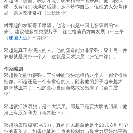
邓超商业价值、表演才能、职业精神三者兼具。他比较低
调，没有特别劲爆的话题，从不炒作自己。但他的大荧幕作
品，票房都非常好（王长田评）。
对邓超的发展寄予厚望，他这一代是中国电影票房的“未
来”。建议他多拍类型片子，往性格演员方向发展（韩三平
《
建国大业
》时期评）。
邓超是真正有演技的人。他的塑造能力非常强，穿上另一件
衣服就是另外一个人，这就是天才演员（张纪中评）。
作家编剧
邓超模仿能力很强，三分钟能飞快地模仿八个人，都学得特
别像。邓超还是一个有童心的人，随着他的胆子越来越大，
越来越正常了，他的童心自然而然散发出来了（俞白眉
评）。
邓超很活泼洒脱，是个大演员。邓超不是耍大牌的明星，他
身上有股亲和力（程青松评）。
邓超的表演极富冲击力，真的难以想象他是个20几岁刚刚毕
业的青年人，如果他能将自身的控制力与爆发力更好地平衡