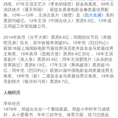
鸡奖。07年主演文艺片《李米的猜想》获金凤凰奖。09年主
演武侠片《通天帝国》，获提名香港电影金像奖最佳男配
角。10年—13年，主演古装片《画壁》及《
四大名捕
》系列
票房均破亿。12年主演《中国合伙人》票房5.3亿。13年成
立邓超工作室组建公司。
2014年执导《分手大师》票房6.6亿；同期担任节目《奔跑
吧兄弟》队长，其中收视率突破5%。15年凭《烈日灼心》
获第18届上海国际电影节最佳男演员奖并提名金马奖最佳男
主角奖。15年执导《恶棍天使》票房6.4亿 [53] 。16年主演
喜剧片《美人鱼》票房33.9亿；同年主演爱情片《从你的全
世界路过》票房8.13亿。17年主演《乘风破浪》票房超10
亿；同年凭《烈日灼心》获第31届中国电影金鸡奖最佳男主
角奖。18年凭《影》二度提名金马奖最佳男主角奖。19年执
导剧情片《银河补习班》票房8.7亿。
人物经历
早年经历
1979年，邓超出生在一个重组家庭。邓超小学时学习成绩
好，从小爱看书，年年三好学生。体育方面，练习过跳远、