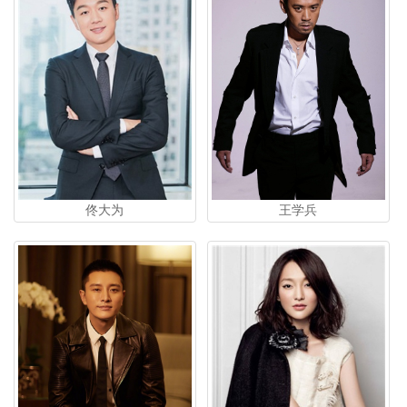
佟大为
王学兵