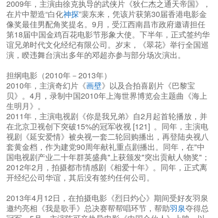
2009年，主演由徐克执导的武侠片《狄仁杰之通天帝国》，
在片中塑造“白化
神探
”裴东来，凭该片获第30届香港电影金
像奖最佳男配角奖提名。9月，受江西南昌市政府邀请担任
第18届中国金鸡百花电影节形象大使。下半年，正式签约华
谊兄弟时代文化经纪有限公司。岁末，《翠花》举行全国巡
演，睽违舞台演出多年的邓超亦参与部分场次演出。
担纲电影（2010年－2013年）
2010年，主演奇幻片《
画壁
》以及合拍喜剧片《巴黎宝
贝》。4月，录制中国2010年上海世界博览会主题曲《海上
生明月》。
2011年，主演电视剧《你是我兄弟》自2月起首轮播放，并
在北京卫视创下突破15%的冠军收视 [121] 。同年，主演电
视剧《延安爱情》被央视一套二轮回购播出，再登陆央视八
套黄金档，作为建党90周年献礼重点剧播出。同年，在"中
国电视剧产业二十年群英盛典"上获颁发"突出贡献人物奖"；
2012年2月，拍摄都市情感剧《相爱十年》。同年，正式离
开经纪公司华谊，其后没有签约任何公司。
2013年4月12日，在拍摄电影《烈日灼心》期间受好友羽泉
邀约亮相《我是歌手》总决赛帮帮唱环节，帮助
羽泉
夺得总