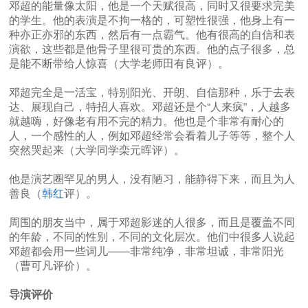
邓超的能量像太阳，他是一个天赋很高，同时又很要求完美
的学生。他的表演是不拘一格的，可塑性很强，他身上有一
种亦正亦邪的东西，然后有一点霸气。他有很高的自信和表
演欲，这些都是他骨子里很可贵的东西。他的点子很多，总
是能不断带给人惊喜（大学老师田有良评）。
邓超完全是一活宝，特别阳光、开朗、自信那种，乐于去表
达、展现自己，特招人喜欢。邓超还是个“人来疯”，人越多
就越嗨，好像老有用不完的精力。他也是个非常有耐心的
人，一个感性的人，例如邓超经常会看着儿子等等，整个人
突然哭起来（大学同学栾元晖评）。
他是演艺圈罕见的男人，没有陋习，能静得下来，而且为人
善良（
韩红
评）。
周围的朋友当中，属于邓超影迷的人很多，而且是覆盖不同
的年龄，不同的性别，不同的文化层次。他们中很多人说起
邓超都会用一些词儿——非常纯净，非常坦诚，非常阳光
（曹可凡评价）。
导演评价