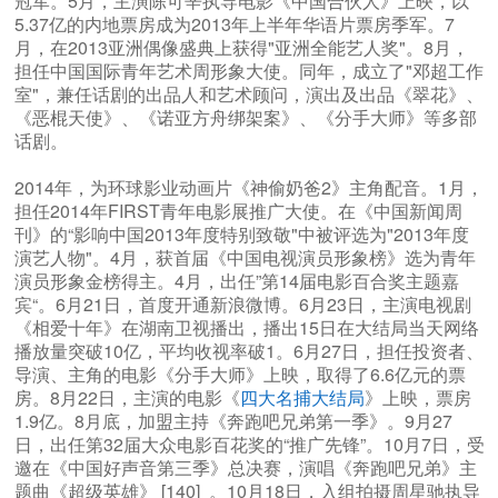
冠军。5月，主演陈可辛执导电影《中国合伙人》上映，以
5.37亿的内地票房成为2013年上半年华语片票房季军。7
月，在2013亚洲偶像盛典上获得"亚洲全能艺人奖"。8月，
担任中国国际青年艺术周形象大使。同年，成立了"邓超工作
室"，兼任话剧的出品人和艺术顾问，演出及出品《翠花》、
《恶棍天使》、《诺亚方舟绑架案》、《分手大师》等多部
话剧。
2014年，为环球影业动画片《神偷奶爸2》主角配音。1月，
担任2014年FIRST青年电影展推广大使。在《中国新闻周
刊》的“影响中国2013年度特别致敬"中被评选为"2013年度
演艺人物"。4月，获首届《中国电视演员形象榜》选为青年
演员形象金榜得主。4月，出任”第14届电影百合奖主题嘉
宾“。6月21日，首度开通新浪微博。6月23日，主演电视剧
《相爱十年》在湖南卫视播出，播出15日在大结局当天网络
播放量突破10亿，平均收视率破1。6月27日，担任投资者、
导演、主角的电影《分手大师》上映，取得了6.6亿元的票
房。8月22日，主演的电影《
四大名捕大结局
》上映，票房
1.9亿。8月底，加盟主持《奔跑吧兄弟第一季》。9月27
日，出任第32届大众电影百花奖的“推广先锋”。10月7日，受
邀在《中国好声音第三季》总决赛，演唱《奔跑吧兄弟》主
题曲《超级英雄》 [140] 。10月18日，入组拍摄周星驰执导