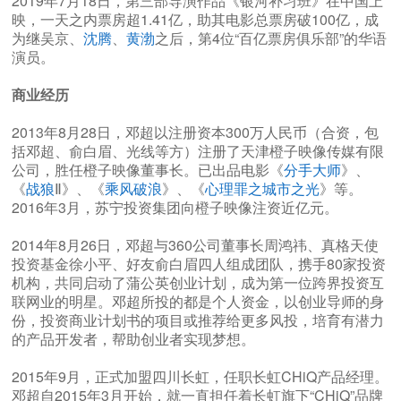
2019年7月18日，第三部导演作品《银河补习班》在中国上
映，一天之内票房超1.41亿，助其电影总票房破100亿，成
为继吴京、
沈腾
、
黄渤
之后，第4位“百亿票房俱乐部”的华语
演员。
商业经历
2013年8月28日，邓超以注册资本300万人民币（合资，包
括邓超、俞白眉、光线等方）注册了天津橙子映像传媒有限
公司，胜任橙子映像董事长。已出品电影《
分手大师
》、
《
战狼
Ⅱ》、《
乘风破浪
》、《
心理罪之城市之光
》等。
2016年3月，苏宁投资集团向橙子映像注资近亿元。
2014年8月26日，邓超与360公司董事长周鸿祎、真格天使
投资基金徐小平、好友俞白眉四人组成团队，携手80家投资
机构，共同启动了蒲公英创业计划，成为第一位跨界投资互
联网业的明星。邓超所投的都是个人资金，以创业导师的身
份，投资商业计划书的项目或推荐给更多风投，培育有潜力
的产品开发者，帮助创业者实现梦想。
2015年9月，正式加盟四川长虹，任职长虹CHiQ产品经理。
邓超自2015年3月开始，就一直担任着长虹旗下“CHiQ”品牌