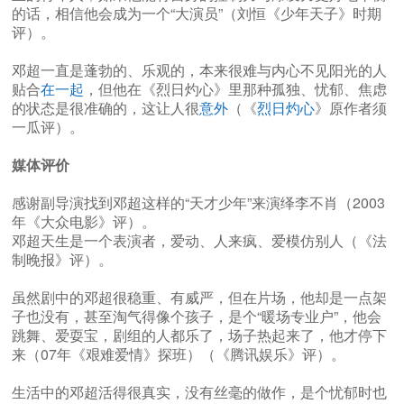
的话，相信他会成为一个“大演员”（刘恒《少年天子》时期
评）。
邓超一直是蓬勃的、乐观的，本来很难与内心不见阳光的人
贴合
在一起
，但他在《烈日灼心》里那种孤独、忧郁、焦虑
的状态是很准确的，这让人很
意外
（《
烈日灼心
》原作者须
一瓜评）。
媒体评价
感谢副导演找到邓超这样的“天才少年”来演绎李不肖（2003
年《大众电影》评）。
邓超天生是一个表演者，爱动、人来疯、爱模仿别人（《法
制晚报》评）。
虽然剧中的邓超很稳重、有威严，但在片场，他却是一点架
子也没有，甚至淘气得像个孩子，是个“暖场专业户”，他会
跳舞、爱耍宝，剧组的人都乐了，场子热起来了，他才停下
来（07年《艰难爱情》探班）（《腾讯娱乐》评）。
生活中的邓超活得很真实，没有丝毫的做作，是个忧郁时也