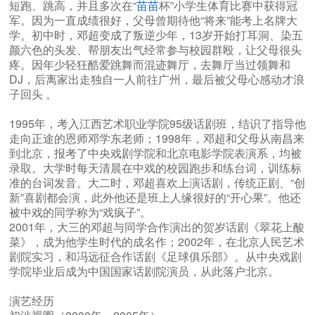
短跑、跳高，并且多次在“
苗苗
杯”小学生体育比赛中获得冠
军。因为一直成绩很好，父母曾期待他“将来”能考上名牌大
学。初中时，邓超变成了叛逆少年，13岁开始打耳洞、染五
颜六色的头发、帮朋友出气经常参与校园群殴，让父母很头
疼。因年少轻狂酷爱跳舞而混迹舞厅，去舞厅当过领舞和
DJ，后离家出走独自一人前往广州，最后被父母心感动才浪
子回头 。
1995年，考入江西艺术职业学院95级话剧班，结识了指导他
走向正途的恩师邓学东老师；1998年，邓超和父母从南昌来
到北京，报考了中央戏剧学院和北京电影学院表演系，均被
录取。大学时每天清晨在中戏的校园跑步和练台词，训练标
准的台词发音。大二时，邓超喜欢上演话剧，传统正剧、“创
新”喜剧都会演，此外他还是班上人缘很好的“开心果”。他还
被中戏的同学称为“戏疯子”。
2001年，大三的邓超与同学合作演出的贺岁话剧《翠花上酸
菜》，成为他学生时代的成名作；2002年，在北京人民艺术
剧院实习，和冯远征合作话剧《足球俱乐部》。从中央戏剧
学院毕业后成为中国国家话剧院演员，从此落户北京。
演艺经历