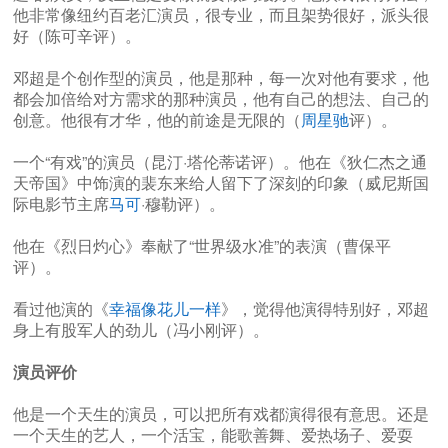
他非常像纽约百老汇演员，很专业，而且架势很好，派头很
好（陈可辛评）。
邓超是个创作型的演员，他是那种，每一次对他有要求，他
都会加倍给对方需求的那种演员，他有自己的想法、自己的
创意。他很有才华，他的前途是无限的（
周星驰
评）。
一个“有戏”的演员（昆汀·塔伦蒂诺评）。他在《狄仁杰之通
天帝国》中饰演的裴东来给人留下了深刻的印象（威尼斯国
际电影节主席
马可
·穆勒评）。
他在《烈日灼心》奉献了“世界级水准”的表演（曹保平
评）。
看过他演的《
幸福像花儿一样
》，觉得他演得特别好，邓超
身上有股军人的劲儿（冯小刚评）。
演员评价
他是一个天生的演员，可以把所有戏都演得很有意思。还是
一个天生的艺人，一个活宝，能歌善舞、爱热场子、爱耍