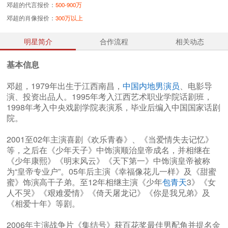
邓超的代言报价：
500-900万
邓超的肖像报价：
300万以上
明星简介
合作流程
相关动态
基本信息
邓超，1979年出生于江西南昌，
中国内地男演员
、电影导
演、投资出品人。1995年考入江西艺术职业学院话剧班，
1998年考入中央戏剧学院表演系，毕业后编入中国国家话剧
院。
2001至02年主演喜剧《欢乐青春》、《当爱情失去记忆》
等，之后在《少年天子》中饰演顺治皇帝成名，并相继在
《少年康熙》《明末风云》《天下第一》中饰演皇帝被称
为“皇帝专业户”。05年后主演《幸福像花儿一样》及《甜蜜
蜜》饰演高干子弟。至12年相继主演《少年
包青天
3》《女
人不哭》《艰难爱情》《倚天屠龙记》《你是我兄弟》及
《相爱十年》等剧。
2006年主演战争片《集结号》获百花奖最佳男配角并提名金