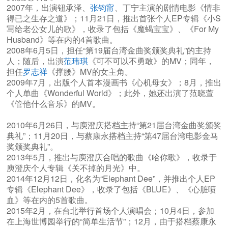
2007年，出演钮承泽、
张钧甯
、丁宁主演的剧情电影《情非
得已之生存之道》；11月21日，推出首张个人EP专辑《小S
写给老公女儿的歌》，收录了包括《魔蝎宝宝》、《For My
Husband》等在内的4首歌曲。
2008年6月5日，担任“第19届台湾金曲奖颁奖典礼”的主持
人；随后，出演
范玮琪
《可不可以不勇敢》的MV；同年，
担任
罗志祥
《撑腰》MV的女主角。
2009年7月，出版个人首本漫画书《心机母女》；8月，推出
个人单曲《Wonderful World》；此外，她还出演了范晓萱
《管他什么音乐》的MV。
2010年6月26日，与庾澄庆搭档主持“第21届台湾金曲奖颁奖
典礼”；11月20日，与蔡康永搭档主持“第47届台湾电影金马
奖颁奖典礼”。
2013年5月，推出与庾澄庆合唱的歌曲《哈你歌》，收录于
庾澄庆个人专辑《关不掉的月光》中。
2014年12月12日，化名为“Elephant Dee”，并推出个人EP
专辑《Elephant Dee》，收录了包括《BLUE》、《心脏喷
血》等在内的5首歌曲。
2015年2月，在台北举行首场个人演唱会；10月4日，参加
在上海世博园举行的“简单生活节”；12月，由于搭档蔡康永