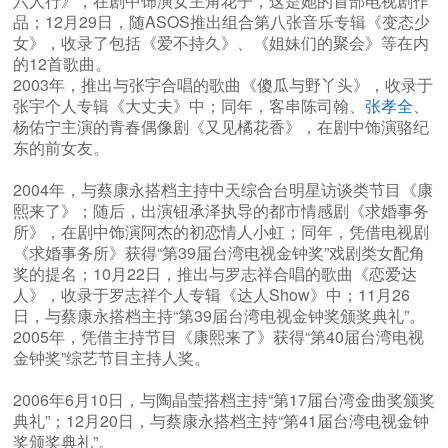
六人行》，在剧中饰演女主角花子，这是她的首部电视剧作
品；12月29日，随ASOS推出组合第八张音乐专辑《变态少
女》，收录了包括《爱不持久》、《姐妹们的聚会》等在内
的12首歌曲。
2003年，推出与张宇合唱的歌曲《傻瓜与野丫头》，收录于
张宇个人专辑《大丈夫》中；同年，客串陈司翰、
张孝全
、
杨佑宁主演的青春偶像剧《又见橘花香》，在剧中饰演骆纪
东的前女友。
2004年，与蔡康永搭档主持中天综合台明星访谈类节目《康
熙来了》；随后，出演钮承泽执导的都市情感剧《求婚事务
所》，在剧中饰演阿杰的初恋情人小虹；同年，凭借电视剧
《求婚事务所》获得“第39届台湾电视金钟奖”戏剧类女配角
奖的提名；10月22日，推出与罗志祥合唱的歌曲《恋爱达
人》，收录于罗志祥个人专辑《达人Show》中；11月26
日，与蔡康永搭档主持“第39届台湾电视金钟奖颁奖典礼”。
2005年，凭借主持节目《康熙来了》获得“第40届台湾电视
金钟奖”综艺节目主持人奖。
2006年6月10日，与陶晶莹搭档主持“第17届台湾金曲奖颁奖
典礼”；12月20日，与蔡康永搭档主持“第41届台湾电视金钟
奖颁奖典礼”。