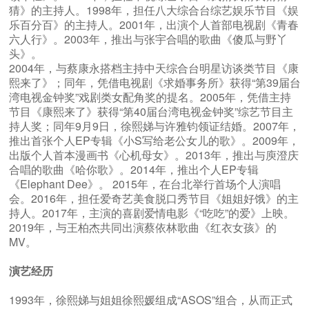
猜》的主持人。1998年，担任八大综合台综艺娱乐节目《娱
乐百分百》的主持人。2001年，出演个人首部电视剧《青春
六人行》。2003年，推出与张宇合唱的歌曲《傻瓜与野丫
头》。
2004年，与蔡康永搭档主持中天综合台明星访谈类节目《康
熙来了》；同年，凭借电视剧《求婚事务所》获得“第39届台
湾电视金钟奖”戏剧类女配角奖的提名。2005年，凭借主持
节目《康熙来了》获得“第40届台湾电视金钟奖”综艺节目主
持人奖；同年9月9日，徐熙娣与许雅钧领证结婚。2007年，
推出首张个人EP专辑《小S写给老公女儿的歌》。2009年，
出版个人首本漫画书《心机母女》。2013年，推出与庾澄庆
合唱的歌曲《哈你歌》。2014年，推出个人EP专辑
《Elephant Dee》。 2015年，在台北举行首场个人演唱
会。2016年，担任爱奇艺美食脱口秀节目《姐姐好饿》的主
持人。2017年，主演的喜剧爱情电影《“吃吃”的爱》上映。
2019年，与王柏杰共同出演蔡依林歌曲《红衣女孩》的
MV。
演艺经历
1993年，徐熙娣与姐姐徐熙媛组成“ASOS”组合，从而正式