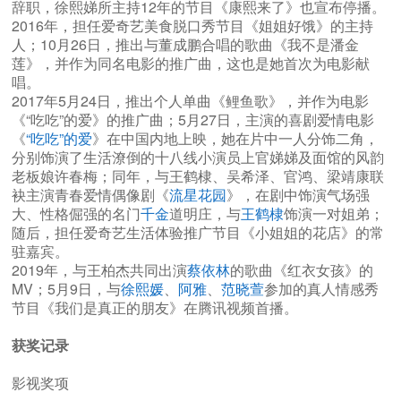
辞职，徐熙娣所主持12年的节目《康熙来了》也宣布停播。
2016年，担任爱奇艺美食脱口秀节目《姐姐好饿》的主持
人；10月26日，推出与董成鹏合唱的歌曲《我不是潘金
莲》，并作为同名电影的推广曲，这也是她首次为电影献
唱。
2017年5月24日，推出个人单曲《鲤鱼歌》，并作为电影
《“吃吃”的爱》的推广曲；5月27日，主演的喜剧爱情电影
《
“吃吃”的爱
》在中国内地上映，她在片中一人分饰二角，
分别饰演了生活潦倒的十八线小演员上官娣娣及面馆的风韵
老板娘许春梅；同年，与王鹤棣、吴希泽、官鸿、梁靖康联
袂主演青春爱情偶像剧《
流星花园
》，在剧中饰演气场强
大、性格倔强的名门
千金
道明庄，与
王鹤棣
饰演一对姐弟；
随后，担任爱奇艺生活体验推广节目《小姐姐的花店》的常
驻嘉宾。
2019年，与王柏杰共同出演
蔡依林
的歌曲《红衣女孩》的
MV；5月9日，与
徐熙媛
、
阿雅
、
范晓萱
参加的真人情感秀
节目《我们是真正的朋友》在腾讯视频首播。
获奖记录
影视奖项