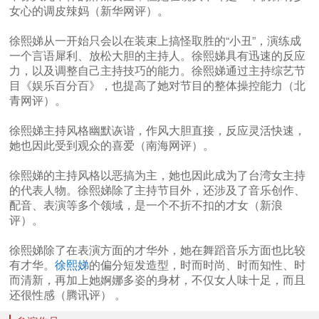
女心的调皮辣妈（新华网评）。
徐熙娣从一开始只会以在装束上搞怪取胜的“小丑”，演练成
一个言语犀利、放松大胆的主持人。徐熙娣具有迅速的反应
力，以及调整自己主持技巧的能力。徐熙娣通过主持综艺节
目《娱乐百分百》，也提高了她对节目的整体操控能力（北
青网评）。
徐熙娣主持风格幽默诙谐，作风大胆直接，反应灵活快速，
她也因此受到观众的喜爱（南海网评）。
徐熙娣的主持风格以恶搞为主，她也因此成为了台湾女主持
的代表人物。徐熙娣除了主持节目外，还涉及了音乐创作、
配音、表演等多个领域，是一个不折不扣的才女（新浪
评）。
徐熙娣除了在表演方面的才华外，她在舞蹈音乐方面也比较
有才华。
徐熙娣
的偏分短发造型，时而时尚、时而知性、时
而清新，再加上她婀娜多姿的身材，不仅女人味十足，而且
还很性感（腾讯评） 。