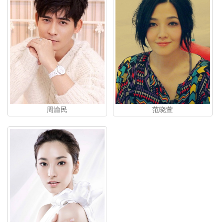
周渝民
范晓萱