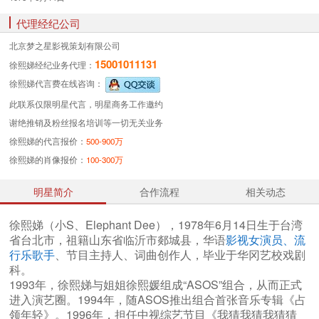
代理经纪公司
北京梦之星影视策划有限公司
15001011131
徐熙娣经纪业务
代理：
徐熙娣代言费
在线咨询：
此联系仅限明星代言，明星商务工作邀约
谢绝推销及粉丝报名培训等一切无关业务
徐熙娣的代言报价：
500-900万
徐熙娣的肖像报价：
100-300万
明星简介
合作流程
相关动态
徐熙娣（小S、Elephant Dee），1978年6月14日生于台湾
省台北市，祖籍山东省临沂市郯城县，华语
影视女演员、流
行乐歌手
、节目主持人、词曲创作人，毕业于华冈艺校戏剧
科。
1993年，徐熙娣与姐姐徐熙媛组成“ASOS”组合，从而正式
进入演艺圈。1994年，随ASOS推出组合首张音乐专辑《占
领年轻》。1996年，担任中视综艺节目《我猜我猜我猜猜