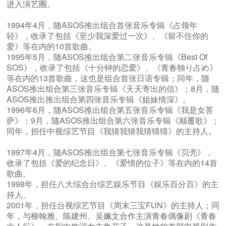
进入演艺圈。
1994年4月，随ASOS推出组合首张音乐专辑《占领年
轻》，收录了包括《至少我深爱过一次》、《留不住你的
爱》等在内的10首歌曲。
1995年5月，随ASOS推出组合第二张音乐专辑《Best Of
SOS》，收录了包括《十分钟的恋爱》、《青春独り占め》
等在内的13首歌曲，这也是组合首张日语专辑；同年，随
ASOS推出组合第三张音乐专辑《天天寄出的信》；8月，随
ASOS推出推出组合第四张音乐专辑《姐妹情深》。
1996年6月，随ASOS推出组合第五张音乐专辑《我是女菩
萨》；9月，随ASOS推出组合第六张音乐专辑《颠覆歌》；
同年，担任中视综艺节目《我猜我猜我猜猜猜》的主持人。
1997年4月，随ASOS推出组合第七张音乐专辑《贝壳》，
收录了包括《爱的纪念日》、《爱情的位子》等在内的14首
歌曲。
1998年，担任八大综合台综艺娱乐节目《娱乐百分百》的主
持人。
2001年，担任台视综艺节目《周末三宝FUN》的主持人；同
年，与柳翰雅、陈建州、吴姵文合作主演青春偶像剧《青春