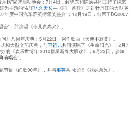
园音乐榜”揭牌启动晚会；7月4日，解晓东和陈辰共同主持了综艺
好为主题的“友谊
地久天长
—《同一首歌》走进牡丹江的大型演
年度中国汽车群英榜颁奖盛典”；12月19日，出席了BQ2007
演唱会”，并演唱《今儿真高兴》。
访问》八周年庆典；5月22日，创作歌曲《天使不寂寞》。
仪式和大型文艺庆典，与
容祖儿
共同演唱了《生命阳光》；2月7
办的《欢乐世博年·2010群星新春大联欢》；9月23日，参加
典演唱会”。
专题节目《红歌90年》，并与
那英
共同演唱《姐妹弟兄》。