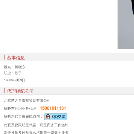
基本信息
姓名：
解晓东
职业：
歌手
1968年9月9日
代理经纪公司
北京梦之星影视策划有限公司
15001011131
解晓东经纪业务
代理：
解晓东代言费
在线咨询：
此联系仅限明星代言，明星商务工作邀约
谢绝推销及粉丝报名培训等一切无关业务