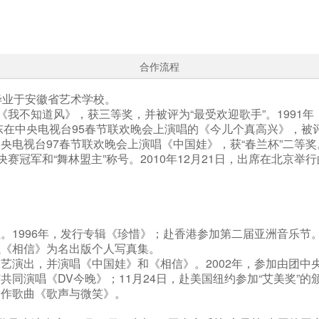
合作流程
毕业于安徽省艺术学校。
唱《我不知道风》，获三等奖，并被评为“最受欢迎歌手”。199
东在中央电视台95春节联欢晚会上演唱的《今儿个真高兴》，被评
央电视台97春节联欢晚会上演唱《中国娃》，获“春兰杯”二等奖。
决赛冠军和“舞林盟主”称号。2010年12月21日，出席在北京举
。1996年，发行专辑《珍惜》；赴香港参加第二届亚洲音乐节。
以《相信》为名出版个人写真集。
文艺演出，并演唱《中国娃》和《相信》。2002年，参加由团中
芝
共同演唱《DV今晚》；11月24日，赴美国纽约参加“艾美奖”的
创作歌曲《歌声与微笑》。