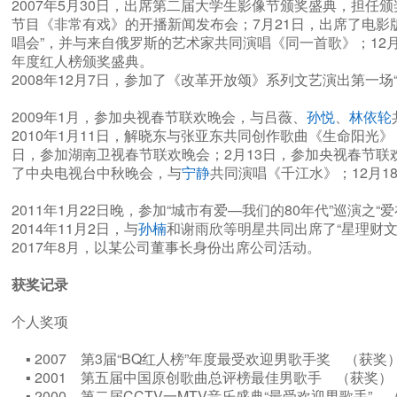
2007年5月30日，出席第二届大学生影像节颁奖盛典，担任
节目《非常有戏》的开播新闻发布会；7月21日，出席了电影
唱会”，并与来自俄罗斯的艺术家共同演唱《同一首歌》；12月1
年度红人榜颁奖盛典。
2008年12月7日，参加了《改革开放颂》系列文艺演出第一
2009年1月，参加央视春节联欢晚会，与吕薇、
孙悦
、
林依轮
2010年1月11日，解晓东与张亚东共同创作歌曲《生命阳光
日，参加湖南卫视春节联欢晚会；2月13日，参加央视春节联
了中央电视台中秋晚会，与
宁静
共同演唱《千江水》；12月1
2011年1月22日晚，参加“城市有爱—我们的80年代”巡演
2014年11月2日，与
孙楠
和谢雨欣等明星共同出席了“星理财
2017年8月，以某公司董事长身份出席公司活动。
获奖记录
个人奖项
▪ 2007 第3届“BQ红人榜”年度最受欢迎男歌手奖 （获
▪ 2001 第五届中国原创歌曲总评榜最佳男歌手 （获奖
▪ 2000 第二届CCTV一MTV音乐盛典“最受欢迎男歌手”