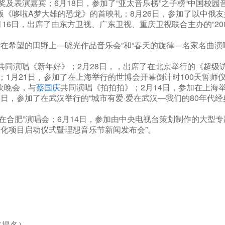
颁奖及表演嘉宾；6月18日，参加了“亚太音乐榜”之子榜“中国校
版《哆啦A梦大雄的恐龙》的首映礼；8月26日，参加了以中俄友
6日，出席了由东方卫视、广东卫视、重庆卫视联合主办的“2007
场“在希望的田野上—晓光作品音乐会”和“春天的旋律—名家名曲
共同演唱《新年好》；2月28日，，出席了在北京举行的《超级
》；1月21日，参加了在上海举行的世博会开幕倒计时100天誓师
欢晚会，与
蔡国庆
共同演唱《拍拍拍》；2月14日，参加在上海举
8日，参加了在武汉举行的“城市有爱·爱在武汉—我们的80年代经
之“爱在合肥”演唱会；6月14日，参加由中央电视台策划制作的大型
文化项目启动仪式暨理想音乐节新闻发布会”。
奖）
）
 （提名）