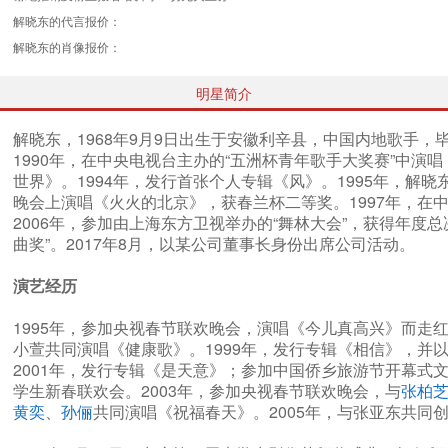
解晓东的代言报价：
解晓东的肖像报价：
明星简介
解晓东，1968年9月9日出生于安徽利辛县，中国内地歌手，
1990年，在中央电视台主办的“五洲杯青年歌手大奖赛”中演
世界》。1994年，发行首张个人专辑《风》。1995年，解晓
晚会上演唱《火火的北京》，获春兰杯二等奖。1997年，在中
2006年，参加由上海东方卫视举办的“舞林大会”，获得年度总
曲奖”。2017年8月，以某公司董事长身份出席公司活动。
演艺经历
1995年，参加央视春节联欢晚会，演唱《今儿真高兴》而走红
小萱共同演唱《健康歌》。1999年，发行专辑《相信》，并
2001年，发行专辑《是天意》；参加中国侨乡旅游节开幕式
学生新春联欢会。2003年，参加央视春节联欢晚会，与
张柏
黄奕
、
孙俪
共同演唱《祝福春天》。2005年，与张亚东共同