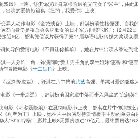
龙戏凤》上映，舒淇饰演出身草根阶层的义气女子“米兰”，由此获
6日，出演的爱情短篇集《纽约，我爱你》上映。
变异人动作电影《全城戒备》上映，舒淇扮演性格倔强、自我的电
表面身份是夜总会头牌歌女的日本军方间谍“KiKi”；12月22
房接近5亿，舒淇凭借该片获得了第11届华语电影传媒大奖观众
锜执导的爱情电影《不再让你孤单》，她在片中出演从香港到北京
淇一人分饰二角，饰演同时爱上男主角的双生姐妹“惠香”和“惠宝
的动作冒险电影《
十二生肖
》上映。
《西游·降魔篇》，舒淇在片中饰演
武艺
高强、单纯可爱的驱魔人
电影《一步之遥》，舒淇扮演因家道中落而步入风尘的“完颜英”
侠电影《刺客聂隐娘》在戛纳电影节上映，舒淇在片中饰演技艺高
《剩者为王》上映，她在片中扮演对待爱情极不主动的单身白领“
Shirley杨”，影片上映8天票房超过10亿元，最终票房达1