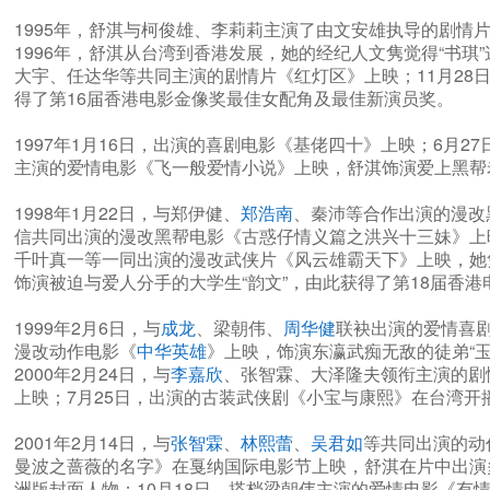
1995年，舒淇与柯俊雄、李莉莉主演了由文安雄执导的剧情
1996年，舒淇从台湾到香港发展，她的经纪人文隽觉得“书琪
大宇、任达华等共同主演的剧情片《红灯区》上映；11月2
得了第16届香港电影金像奖最佳女配角及最佳新演员奖。
1997年1月16日，出演的喜剧电影《基佬四十》上映；6月2
主演的爱情电影《飞一般爱情小说》上映，舒淇饰演爱上黑帮老
1998年1月22日，与郑伊健、
郑浩南
、秦沛等合作出演的漫改黑
信共同出演的漫改黑帮电影《古惑仔情义篇之洪兴十三妹》上映
千叶真一等一同出演的漫改武侠片《风云雄霸天下》上映，她凭
饰演被迫与爱人分手的大学生“韵文”，由此获得了第18届香
1999年2月6日，与
成龙
、梁朝伟、
周华健
联袂出演的爱情喜剧
漫改动作电影《
中华英雄
》上映，饰演东瀛武痴无敌的徒弟“玉
2000年2月24日，与
李嘉欣
、张智霖、大泽隆夫领衔主演的剧情
上映；7月25日，出演的古装武侠剧《小宝与康熙》在台湾开
2001年2月14日，与
张智霖
、
林熙蕾
、
吴君如
等共同出演的动
曼波之蔷薇的名字》在戛纳国际电影节上映，舒淇在片中出演多变
洲版封面人物；10月18日，搭档梁朝伟主演的爱情电影《有