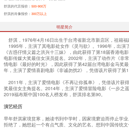
舒淇的代言报价：
500-900万
舒淇的肖像报价：
300万以上
明星简介
舒淇，1976年4月16日出生于台湾省新北市新店区，祖籍
1995年，主演了其电影处女作《灵与欲》。1996年，出
《古惑仔情义篇之洪兴十三妹》，由此获得了第18届香港电影
电影传媒大奖最佳女演员提名。2002年，主演了动作片《非常
情电影《最好的时光》，因此获得了第42届台湾电影金马奖最
年，主演了爱情喜剧电影《非诚勿扰2》，凭借该片获得了第
2011年，主演了爱情电影《不再让你孤单》，凭借该片获得
奖最佳女主角提名。2014年，主演了爱情冒险电影《一步之遥
2019福布斯中国100名人榜发布，舒淇排名第90。
演艺经历
早年舒淇家境贫寒，她读书到中学时，因家境窘迫而停止学业
拒绝了，她想起一个有点气质、文化的艺名。想到中国传统文化