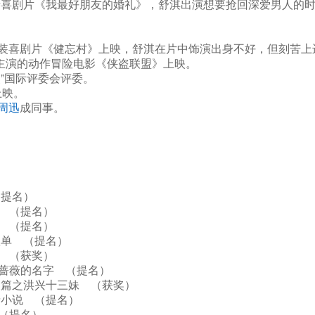
喜剧片《我最好朋友的婚礼》，舒淇出演想要抢回深爱男人的时尚
装喜剧片《健忘村》上映，舒淇在片中饰演出身不好，但刻苦上进
主演的动作冒险电影《侠盗联盟》上映。
奖”国际评委会评委。
上映。
周迅
成同事。
 （提名）
隐娘 （提名）
魔篇 （提名）
你孤单 （提名）
时光 （获奖）
波之蔷薇的名字 （提名）
情义篇之洪兴十三妹 （获奖）
爱情小说 （提名）
女 （提名）