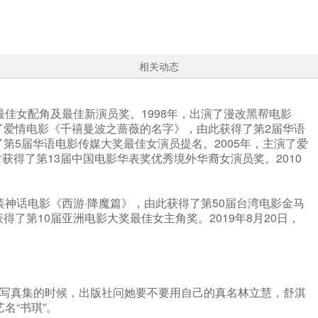
相关动态
最佳女配角及最佳新演员奖。1998年，出演了漫改黑帮电影
演了爱情电影《千禧曼波之蔷薇的名字》，由此获得了第2届华语
第5届华语电影传媒大奖最佳女演员提名。2005年，主演了爱
获得了第13届中国电影华表奖优秀境外华裔女演员奖。2010
装神话电影《西游·降魔篇》，由此获得了第50届台湾电影金马
了第10届亚洲电影大奖最佳女主角奖。2019年8月20日，
出写真集的时候，出版社问她要不要用自己的真名林立慧，舒淇
名“书琪”。