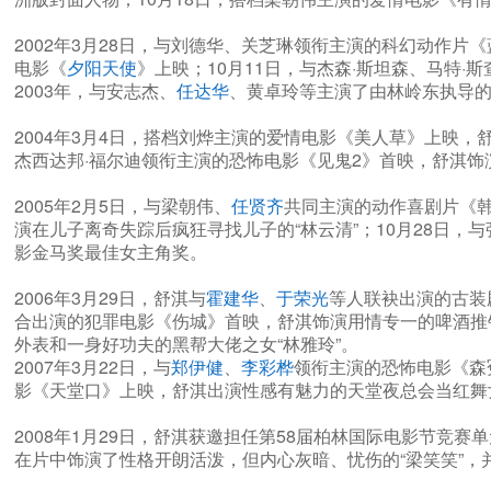
2002年3月28日，与刘德华、关芝琳领衔主演的科幻动作片《
电影《
夕阳天使
》上映；10月11日，与杰森·斯坦森、马特
2003年，与安志杰、
任达华
、黄卓玲等主演了由林岭东执导的
2004年3月4日，搭档刘烨主演的爱情电影《美人草》上映，
杰西达邦·福尔迪领衔主演的恐怖电影《见鬼2》首映，舒淇饰演自
2005年2月5日，与梁朝伟、
任贤齐
共同主演的动作喜剧片《韩
演在儿子离奇失踪后疯狂寻找儿子的“林云清”；10月28日
影金马奖最佳女主角奖。
2006年3月29日，舒淇与
霍建华
、
于荣光
等人联袂出演的古装
合出演的犯罪电影《伤城》首映，舒淇饰演用情专一的啤酒推销
外表和一身好功夫的黑帮大佬之女“林雅玲”。
2007年3月22日，与
郑伊健
、
李彩桦
领衔主演的恐怖电影《森
影《天堂口》上映，舒淇出演性感有魅力的天堂夜总会当红舞女
2008年1月29日，舒淇获邀担任第58届柏林国际电影节竞赛单
在片中饰演了性格开朗活泼，但内心灰暗、忧伤的“梁笑笑”，