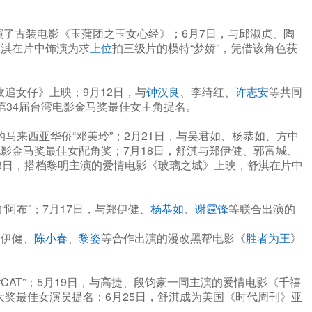
主演了古装电影《玉蒲团之玉女心经》；6月7日，与邱淑贞、陶
舒淇在片中饰演为求
上位
拍三级片的模特“梦娇”，凭借该角色获
追女仔》上映；9月12日，与
钟汉良
、李绮红、
许志安
等共同
第34届台湾电影金马奖最佳女主角提名。
马来西亚华侨“邓美玲”；2月21日，与吴君如、杨恭如、方中
影金马奖最佳女配角奖；7月18日，舒淇与郑伊健、郭富城、
28日，搭档黎明主演的爱情电影《玻璃之城》上映，舒淇在片中
阿布”；7月17日，与郑伊健、
杨恭如
、
谢霆锋
等联合出演的
郑伊健、
陈小春
、
黎姿
等合作出演的漫改黑帮电影《
胜者为王
》
AT”；5月19日，与高捷、段钧豪一同主演的爱情电影《千禧
大奖最佳女演员提名；6月25日，舒淇成为美国《时代周刊》亚