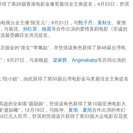
得了第29届香港电影金像奖最佳女主角提名；4月23日，舒淇
视台女主播“陈安儿”；9月21日，与
甄子丹
、
黄秋生
、黄渤
日，与葛优、
孙红雷
、
姚晨
等合作出演的爱情喜剧电影《非诚勿
票选最受瞩目女演员提名。
掘金的“港女”“李佩如”，并凭借该角色获得了第48届台湾电
”；9月27日，与袁晓超、
梁家辉
、
Angelababy
等共同出演的
“段小姐”，由此获得了第50届台湾电影金马奖最佳女主角提名
。
超的女刺客“聂隐娘”，凭借该角色获得了第10届亚洲电影大
盛如曦”；12月18日，与陈坤、
黄渤
、
夏雨
合作出演的奇幻
6.82亿元人民币，舒淇则凭借该片获得了第33届大众电影百花奖