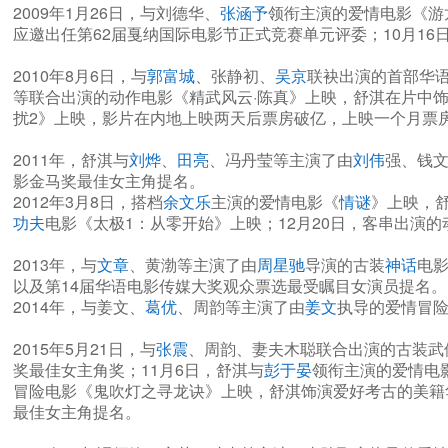
2009年1月26日，与刘德华、
张涵予
领衔主演的爱情电影《游
应邀出任第62届戛纳国际电影节正式竞赛单元评委；10月1
2010年8月6日，与
郭富城
、张静初、
吴京
联袂出演的首部华语
等联合出演的动作电影《精武风云·陈真》上映，舒淇在片中饰演
扰2》上映，影片在内地上映两天后票房破亿，上映一个月票
2011年，舒淇与
刘烨
、
田亮
、冯丹莹等主演了由
刘伟
强、钱文
影金马奖最佳女主角提名。
2012年3月8日，搭档
余文乐
主演的爱情电影《
情谜
》上映，舒
功夫
电影《太极1：从零开始》上映；12月20日，客串出演
2013年，与
文章
、黄渤等主演了由
周星驰
导演的古装
神话
电影
以及第14届华语电影传媒大奖观众票选最受瞩目女演员提名。
2014年，与姜文、
葛优
、周韵等主演了由
姜文
执导的爱情冒险
2015年5月21日，与
张震
、周韵、妻夫木聪联合出演的古装武
奖最佳女主角奖；11月6日，舒淇与
彭于晏
领衔主演的爱情电影
冒险电影《鬼吹灯之寻龙诀》上映，舒淇饰演爱好考古的美籍华人“
最佳女主角提名。