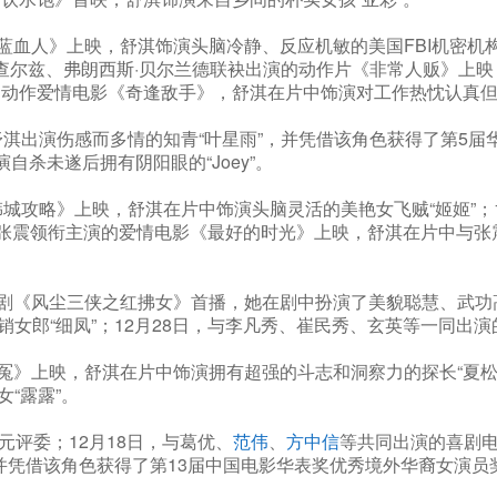
蓝血人》上映，舒淇饰演头脑冷静、反应机敏的美国FBI机密机构
·斯查尔兹、弗朗西斯·贝尔兰德联袂出演的动作片《非常人贩》上映
动作爱情电影《奇逢敌手》，舒淇在片中饰演对工作热忱认真但
舒淇出演伤感而多情的知青“叶星雨”，并凭借该角色获得了第5届
杀未遂后拥有阴阳眼的“Joey”。
城攻略》上映，舒淇在片中饰演头脑灵活的美艳女飞贼“姬姬”；1
，与张震领衔主演的爱情电影《最好的时光》上映，舒淇在片中与
剧《风尘三侠之红拂女》首播，她在剧中扮演了美貌聪慧、武功高强
女郎“细凤”；12月28日，与李凡秀、崔民秀、玄英等一同出
冤》上映，舒淇在片中饰演拥有超强的斗志和洞察力的探长“夏松梓
“露露”。
元评委；12月18日，与葛优、
范伟
、
方中信
等共同出演的喜剧电
并凭借该角色获得了第13届中国电影华表奖优秀境外华裔女演员