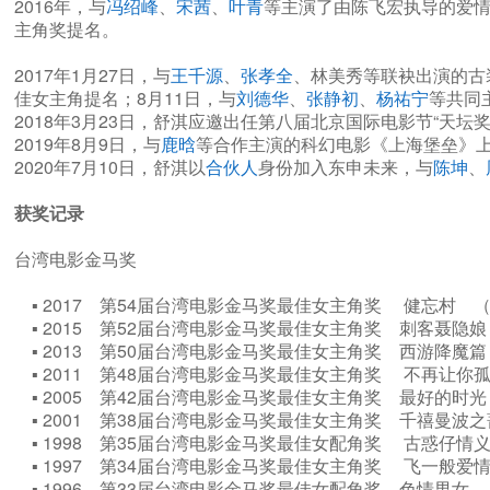
2016年，与
冯绍峰
、
宋茜
、
叶青
等主演了由陈飞宏执导的爱情
主角奖提名。
2017年1月27日，与
王千源
、
张孝全
、林美秀等联袂出演的古
佳女主角提名；8月11日，与
刘德华
、
张静初
、
杨祐宁
等共同
2018年3月23日，舒淇应邀出任第八届北京国际电影节“天坛
2019年8月9日，与
鹿晗
等合作主演的科幻电影《上海堡垒》
2020年7月10日，舒淇以
合伙人
身份加入东申未来，与
陈坤
、
获奖记录
台湾电影金马奖
▪ 2017 第54届台湾电影金马奖最佳女主角奖 健忘村
▪ 2015 第52届台湾电影金马奖最佳女主角奖 刺客聂
▪ 2013 第50届台湾电影金马奖最佳女主角奖 西游降
▪ 2011 第48届台湾电影金马奖最佳女主角奖 不再让
▪ 2005 第42届台湾电影金马奖最佳女主角奖 最好的
▪ 2001 第38届台湾电影金马奖最佳女主角奖 千禧曼
▪ 1998 第35届台湾电影金马奖最佳女配角奖 古惑仔
▪ 1997 第34届台湾电影金马奖最佳女主角奖 飞一般
▪ 1996 第33届台湾电影金马奖最佳女配角奖 色情男