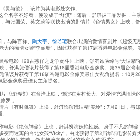
片《灵与欲》，该片为其电影处女作。
”这个名字不好看，便改成了“舒淇”；随后，舒淇被王晶发掘，
8日，与张国荣、莫文蔚等联袂出演的剧情片《色情男女》上映，
7日，与陈百祥、
陶大宇
、
徐若瑄
联合出演的爱情喜剧片《超级无敌
大的痴情女警“李丽珊”，因此获得了第17届香港电影金像奖、
帮电影《98古惑仔之龙争虎斗》上映，舒淇饰演绰号“大话精”的
，舒淇凭借该片获得了第18届香港电影金像奖、第35届台湾电
借该片获得了第18届香港电影金像奖最佳女配角提名；10月
港电影金像奖最佳女主角提名。
片《玻璃樽》在台湾上映，饰演在乡村长大、对爱情充满憧憬的“
修罗”。
片《有时跳舞》上映，舒淇饰演谎话精“美玲”；7月21日，与
播。
作电影《绝色神偷》上映，舒淇扮演妖艳性感、身手不凡的神偷“C
而迷离的台北女孩“Vicky”，由此获得了第2届华语电影传媒
情饮水饱》首映，舒淇饰演来自乡间的朴实女孩“亚彩”。