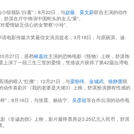
小组领队“白素”；8月22日，与
赵薇
、
莫文蔚
联合主演的动作
，舒淇在片中饰演中国蛇头的女儿“莱”。
对爱情缺乏信心的女警察“小玲”。
华语电影传媒大奖最佳女演员提名；3月18日，与原丽淇、迪·
0月27日，搭档
林嘉欣
主演的恐怖电影《怪物》上映，舒淇饰
张震上演了一段三生三世的爱情，凭借该片获得了第42届台湾电
的暗人“红拂”；12月21日，与
梁朝伟
、
金城武
、
徐静蕾
联
演的动作喜剧片《我的老婆是大佬3》上映，舒淇扮演拥有性感的
”；8月16日，与张震、杨佑宁、
吴彦祖
等合作出演的动作电
影《非诚勿扰》上映，影片最终票房达3.25亿元人民币，舒淇
奖。