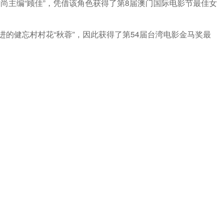
主编“顾佳”，凭借该角色获得了第8届澳门国际电影节最佳女
的健忘村村花“秋蓉”，因此获得了第54届台湾电影金马奖最