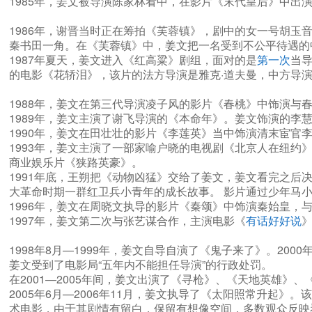
1985年，姜文被导演陈家林看中，在影片《末代皇后》中
1986年，谢晋当时正在筹拍《芙蓉镇》，剧中的女一号胡玉
秦书田一角。在《芙蓉镇》中，姜文把一名受到不公平待遇的
1987年夏天，姜文进入《红高粱》剧组，面对的是
第一次
当导
的电影《花轿泪》，该片的法方导演是雅克·道夫曼，中方导
1988年，姜文在第三代导演凌子风的影片《春桃》中饰演与
1989年，姜文主演了谢飞导演的《本命年》。姜文饰演的
1990年，姜文在田壮壮的影片《李莲英》当中饰演清末宦官
1993年，姜文主演了一部家喻户晓的电视剧《北京人在纽约
商业娱乐片《狭路英豪》。
1991年底，王朔把《动物凶猛》交给了姜文，姜文看完之后决
大革命时期一群红卫兵小青年的成长故事。 影片通过少年马
1996年，姜文在周晓文执导的影片《秦颂》中饰演秦始皇，
1997年，姜文第二次与张艺谋合作，主演电影《
有话好好说
1998年8月—1999年，姜文自导自演了《鬼子来了》。2
姜文受到了电影局“五年内不能担任导演”的行政处罚。
在2001—2005年间，姜文出演了《寻枪》、《天地英雄》
2005年6月—2006年11月，姜文执导了《太阳照常升起》
术电影，由于其剧情有留白，保留有想像空间，多数观众反映