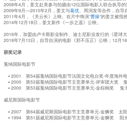
2008年4月，姜文赴美参与拍摄由12位国际电影人联合执导
2009年9月—2010年2月，姜文与
葛优
、周润发等合作，自导
2011年4月，《关云长》上映。在片中饰演“
曹操
”的姜文被指
2014年12月18日，姜文新作《一步之遥》公映。
2016年，加盟由卢卡斯影业制作、迪士尼影业发行的《星球
2018年7月13日，自导自演的电影《邪不压正》公映；12
获奖记录
戛纳国际电影节
▪ 2001 第54届戛纳国际电影节法国文化电台奖-年度海
▪ 2000 第53届戛纳国际电影节主竞赛单元-评审团大奖
▪ 2000 第53届戛纳国际电影节主竞赛单元-金棕榈奖 
威尼斯国际电影节
▪ 2007 第64届威尼斯国际电影节主竞赛单元-金狮奖 
▪ 1994 第51届威尼斯国际电影节主竞赛单元-金狮奖