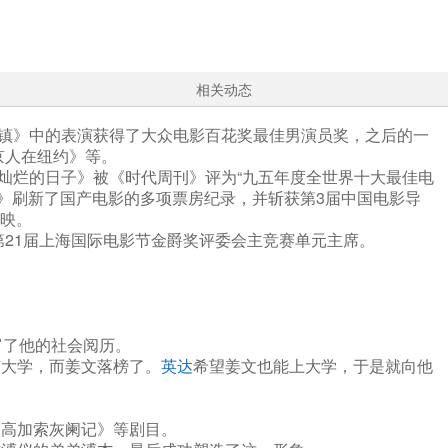
相关动态
芙蓉镇》中的表演获得了大众电影百花奖最佳男演员奖，之后的一
京人在纽约》等。
灿烂的日子》被《时代周刊》评为“九五年度全世界十大最佳电
弹飞》刷新了国产电影的多项票房纪录，并斩获第3届中国电影导
公映。
任第21届上海国际电影节金爵奖评委会主竞赛单元主席。
富了他的社会阅历。
京大学，而姜文落榜了。
英达
希望姜文也能上大学，于是就向他
《高加索灰阑记》等剧目。