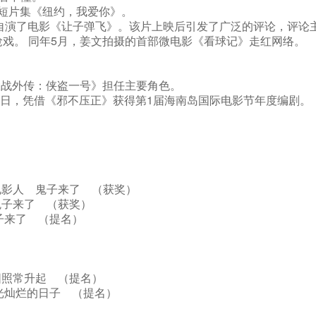
的短片集《纽约，我爱你》。
自演了电影《让子弹飞》。该片上映后引发了广泛的评论，评论
抢戏。 同年5月，姜文拍摄的首部微电影《看球记》走红网络。
大战外传：侠盗一号》担任主要角色。
月16日，凭借《邪不压正》获得第1届海南岛国际电影节年度编剧。
外电影人 鬼子来了 （获奖）
 鬼子来了 （获奖）
鬼子来了 （提名）
太阳照常升起 （提名）
 阳光灿烂的日子 （提名）