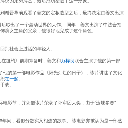
访溥仪的弟弟溥杰，最后成功塑造了这一形象。
直到谢晋导演观看了姜文的定妆造型之后，最终决定由姜文出演
最后吵出了一个轰动世界的大作。 同年，姜文出演了中法合拍
文饰演女主角的父亲，他很好地完成了这个角色。
新回到社会上过活的年轻人。
人在纽约》前期筹备时，姜文和
万梓良
联合主演了他的第一部
执导了他的第一部电影作品《阳光灿烂的日子》，该片讲述了文化
交织
在一起
。
对手戏。
国际电影节，并凭借该片荣获了评审团大奖，由于“违规参赛”，
976年间，看似分散实又相连的故事。 该电影亦被认为是一部艺