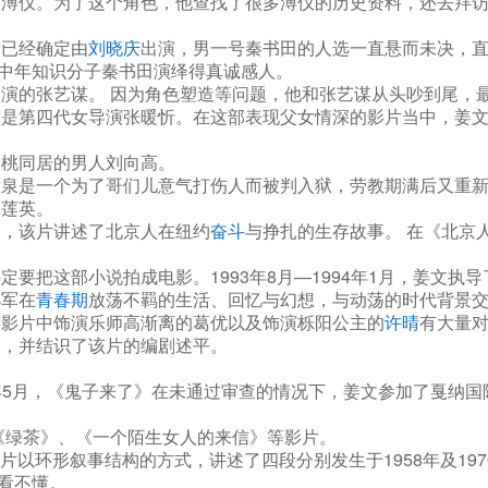
出演溥仪。为了这个角色，他查找了很多溥仪的历史资料，还去拜
音已经确定由
刘晓庆
出演，男一号秦书田的人选一直悬而未决，
中年知识分子秦书田演绎得真诚感人。
演的张艺谋。 因为角色塑造等问题，他和张艺谋从头吵到尾，
演是第四代女导演张暖忻。在这部表现父女情深的影片当中，姜
春桃同居的男人刘向高。
李慧泉是一个为了哥们儿意气打伤人而被判入狱，劳教期满后又重
李莲英。
》，该片讲述了北京人在纽约
奋斗
与挣扎的生存故事。 在《北京
定要把这部小说拍成电影。1993年8月—1994年1月，姜文
小军在
青春期
放荡不羁的生活、回忆与幻想，与动荡的时代背景
与影片中饰演乐师高渐离的葛优以及饰演栎阳公主的
许晴
有大量
》，并结识了该片的编剧述平。
000年5月，《鬼子来了》在未通过审查的情况下，姜文参加了戛纳
、《绿茶》、《一个陌生女人的来信》等影片。
。该片以环形叙事结构的方式，讲述了四段分别发生于1958年及1
看不懂。