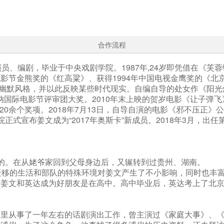
合作流程
演员、编剧，毕业于中央戏剧学院。1987年,24岁即凭借在《
电影节金熊奖的《红高粱》、获得1994年中国电视金鹰奖的《北
幽默风格，并以此反映某些时代现实。自编自导的处女作《阳光
戛纳国际电影节评审团大奖。2010年末上映的贺岁电影《让子
0余个奖项。2018年7月13日，自导自演的电影《邪不压正》
正式宣布姜文成为“2017年奥斯卡”新成员。2018年3月，出
过的。在从姥爷家回到父母身边后，又辗转到过贵州、湖南。
处迁移的生活和部队的特殊环境对姜文产生了不小影响，同时也丰
岁。姜文和英达成为好朋友是在高中。高中毕业后，英达考上了北
在那里从事了一年左右的话剧演出工作，曾主演过《家庭大事》、