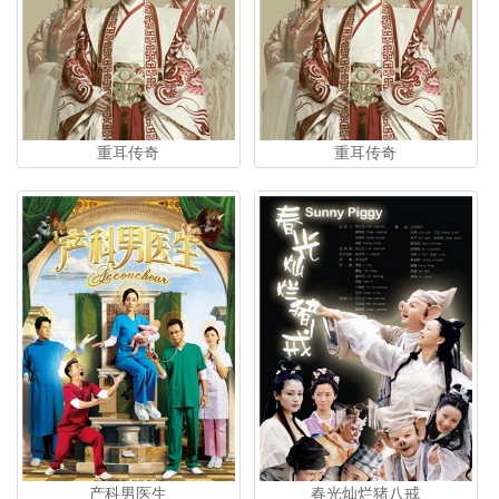
重耳传奇
重耳传奇
产科男医生
春光灿烂猪八戒