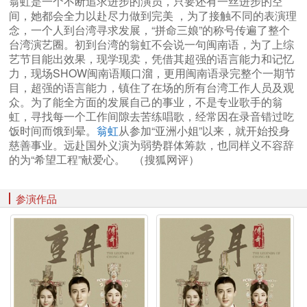
翁虹是一个不断追求进步的演员，只要还有一丝进步的空
间，她都会全力以赴尽力做到完美 ，为了接触不同的表演理
念，一个人到台湾寻求发展，“拼命三娘”的称号传遍了整个
台湾演艺圈。初到台湾的翁虹不会说一句闽南语，为了上综
艺节目能出效果，现学现卖，凭借其超强的语言能力和记忆
力，现场SHOW闽南语顺口溜，更用闽南语录完整个一期节
目，超强的语言能力，镇住了在场的所有台湾工作人员及观
众。为了能全方面的发展自己的事业，不是专业歌手的翁
虹，寻找每一个工作间隙去苦练唱歌，经常因在录音错过吃
饭时间而饿到晕。
翁虹
从参加“亚洲小姐”以来，就开始投身
慈善事业。远赴国外义演为弱势群体筹款，也同样义不容辞
的为“希望工程”献爱心。 （搜狐网评）
参演作品