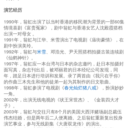
演艺经历
1990年，翁虹出演了以当时香港的移民潮为背景的一部60集
情境喜剧《富贵冤家》，剧中翁虹与香港女艺人沈殿霞搭档
出演一对母女 。
1991年，翁虹与江华、米雪演出了电视剧《庙街豪情》，在
剧中扮演美玲。
1992年，翁虹与
米雪
、邓浩光、尹天照搭档拍摄古装连续剧
《仙鹤神针》。
1997年，翁虹应一本台湾与日本的杂志邀约，赴日本拍摄封
面写真，杂志刊出后，被邓丽君的日本经纪公司发现，同
年，踏足日本进行培训和发展。录了两首由《我只在乎你》
的作曲三木先生和他的徒弟一起为其制作的日文歌曲。
1998年，翁虹参演了电视剧《
春光灿烂猪八戒
》，扮演妙妙
一角。
2002年，出演无线电视的《状王宋世杰》、《金装四大才
子》。
2003年，翁虹与交往只有8个月的美国大西洋赌场副总裁伍
伟杰结婚，但是两年后二人便离婚。之后翁虹重新复出投身
演艺事业，参与无线剧集《大唐双龙传》的演出。