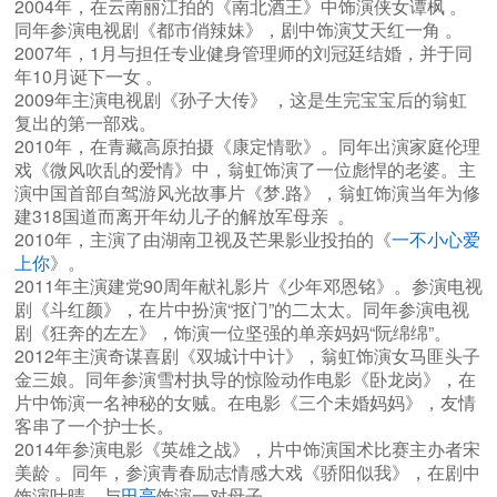
2004年，在云南丽江拍的《南北酒王》中饰演侠女谭枫 。
同年参演电视剧《都市俏辣妹》，剧中饰演艾天红一角 。
2007年，1月与担任专业健身管理师的刘冠廷结婚，并于同
年10月诞下一女 。
2009年主演电视剧《孙子大传》 ，这是生完宝宝后的翁虹
复出的第一部戏。
2010年，在青藏高原拍摄《康定情歌》。同年出演家庭伦理
戏《微风吹乱的爱情》中，翁虹饰演了一位彪悍的老婆。主
演中国首部自驾游风光故事片《梦.路》，翁虹饰演当年为修
建318国道而离开年幼儿子的解放军母亲 。
2010年，主演了由湖南卫视及芒果影业投拍的《
一不小心爱
上你
》。
2011年主演建党90周年献礼影片《少年邓恩铭》。参演电视
剧《斗红颜》，在片中扮演“抠门”的二太太。同年参演电视
剧《狂奔的左左》，饰演一位坚强的单亲妈妈“阮绵绵”。
2012年主演奇谋喜剧《双城计中计》，翁虹饰演女马匪头子
金三娘。同年参演雪村执导的惊险动作电影《卧龙岗》，在
片中饰演一名神秘的女贼。在电影《三个未婚妈妈》，友情
客串了一个护士长。
2014年参演电影《英雄之战》，片中饰演国术比赛主办者宋
美龄 。同年，参演青春励志情感大戏《骄阳似我》，在剧中
饰演叶晴，与
田亮
饰演一对母子。