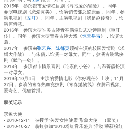
2015年，参演都市爱情栏目剧《寻找爱的冒险》 。同年，
参演电视剧《恋爱真美》，饰演销售部总监康丽 。同年，参
演电视剧《
左耳
》。同年，主演电视剧《我是赵传奇》，饰
演何诗慧。
2016年，参演大型唯美古装青春偶像励志史诗巨制《重耳
传》。同年，参演大型青春古装大戏《
惊天岳雷
》，饰演太
后。
2017年，参演由
张艺兴
、
陈都灵
领衔主演的校园爱情剧《求
婚大作战》，与朱俏儿饰演一对母女。同年，参演古装武侠
剧《武当一剑》 。
2018年，参演都市情景喜剧《吃素的小爸》，与温菁霞扮演
一对母女。
2019年10月4日，主演的爱情电影《你好现任》上映；11月
27日，参演的青春热血竞技剧《青春抛物线》在腾讯视频、
爱奇艺、优酷首播。
获奖记录
形象大使
▪ 2010-12-11 被授予“关爱女性健康”形象大使 （获奖）
▪ 2010-10-27 翁虹参加“2010粉红音乐盛典”活动,荣获粉红