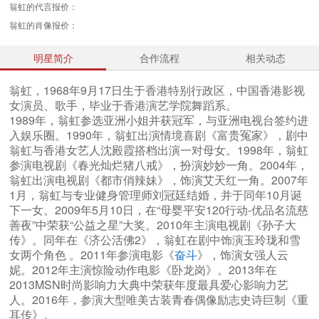
翁虹的代言报价：
翁虹的肖像报价：
明星简介
合作流程
相关动态
翁虹，1968年9月17日生于香港特别行政区，中国香港影视
女演员、歌手，毕业于香港演艺学院舞蹈系。
1989年，翁虹参选亚洲小姐并获冠军，与亚洲电视台签约进
入娱乐圈。1990年，翁虹出演情境喜剧《富贵冤家》，剧中
翁虹与香港女艺人沈殿霞搭档出演一对母女。1998年，翁虹
参演电视剧《春光灿烂猪八戒》，扮演妙妙一角。2004年，
翁虹出演电视剧《都市俏辣妹》，饰演艾天红一角。2007年
1月，翁虹与专业健身管理师刘冠廷结婚，并于同年10月诞
下一女。2009年5月10日，在“母婴平安120行动-优品名流慈
善夜”中荣获“公益之星”大奖。2010年主演电视剧《孙子大
传》。同年在《济公活佛2》，翁虹在剧中饰演玉玲珑和雪
女两个角色 。2011年参演电影《
奋斗
》，饰演女强人云
妮。2012年主演惊险动作电影《卧龙岗》。2013年在
2013MSN时尚影响力大典中荣获年度最具爱心影响力艺
人。2016年，参演大型唯美古装青春偶像励志史诗巨制《重
耳传》。