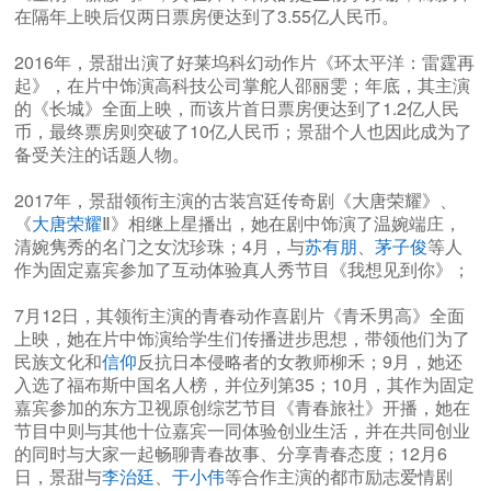
在隔年上映后仅两日票房便达到了3.55亿人民币。
2016年，景甜出演了好莱坞科幻动作片《环太平洋：雷霆再
起》，在片中饰演高科技公司掌舵人邵丽雯；年底，其主演
的《长城》全面上映，而该片首日票房便达到了1.2亿人民
币，最终票房则突破了10亿人民币；景甜个人也因此成为了
备受关注的话题人物。
2017年，景甜领衔主演的古装宫廷传奇剧《大唐荣耀》、
《
大唐荣耀
Ⅱ》相继上星播出，她在剧中饰演了温婉端庄，
清婉隽秀的名门之女沈珍珠；4月，与
苏有朋
、
茅子俊
等人
作为固定嘉宾参加了互动体验真人秀节目《我想见到你》；
7月12日，其领衔主演的青春动作喜剧片《青禾男高》全面
上映，她在片中饰演给学生们传播进步思想，带领他们为了
民族文化和
信仰
反抗日本侵略者的女教师柳禾；9月，她还
入选了福布斯中国名人榜，并位列第35；10月，其作为固定
嘉宾参加的东方卫视原创综艺节目《青春旅社》开播，她在
节目中则与其他十位嘉宾一同体验创业生活，并在共同创业
的同时与大家一起畅聊青春故事、分享青春态度；12月6
日，景甜与
李治廷
、
于小伟
等合作主演的都市励志爱情剧