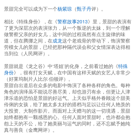
景甜完全可以成为下一个
杨紫琼
（
甄子丹
评）。
相比《特殊身份》，在《
警察故事2013
》里，景甜的表演有
了更为深层次的表演张力，从一个叛逆的太妹，到一个理解
做警察父亲的好女儿，这中间的过程虽然有点主旋律的味
道，但在腾挪之间，在
成龙
这个老戏骨的带动下，饰演警察
劳模女儿的景甜，已经把那种隔代误会和父女情深表达得相
当到位（人民网评）。
景甜就是《龙之谷》中‘塔姐’的化身，之前看过她的《
特殊
身份
》，很有打女天赋，在中国有这样天赋的女艺人非常少
（好莱坞制片人比尔·伯顿评）。
景甜自出道后在众多的电影中饰演了各种各样的角色。每种
角色的演绎虽不能说尽善尽美，却也游刃有余，但更让人津
津乐道的恐怕是景甜的好运气。上天似乎格外眷顾这个甜美
伶俐的女孩，给了她太多太好的搭档与足以让任何人艳羡的
大投资、大制作影片。而面对上天赠与的这一切境遇，景甜
始终都抱有一颗感恩的心。任何人面对景甜时，也许都会抱
怨上天的不公，给了她美丽与运气的同时，还不忘赋予她纯
真与善良（金鹰网评）。