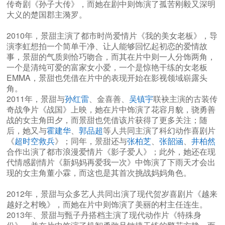
传奇剧《孙子大传》，而她在剧中则饰演了孤苦刚毅又深明
大义的楚国郡主漪罗。
2010年，景甜主演了都市时尚爱情片《我的美女老板》，导
演李虹想拍一个简单干净、让人能够回忆起初恋的爱情故
事，景甜的气质则恰巧吻合，而其在片中则一人分饰两角，
一个是清纯可爱的富家女小爱，一个是惊艳干练的女老板
EMMA，景甜也凭借在片中的表现开始在影视领域崭露头
角。
2011年，景甜与
孙红雷
、金喜善、
吴镇宇
联袂主演的古装传
奇战争片《战国》上映，她在片中饰演了花容月貌，骁勇善
战的女主角田夕，而景甜也凭借该片获得了更多关注；随
后，她又与
霍建华
、
郭品超
等人共同主演了科幻动作喜剧片
《
超时空救兵
》；同年，景甜还与
张柏芝
、
张韶涵
、
井柏然
合作出演了都市浪漫爱情片《影子爱人》；此外，她还在现
代情感剧情片《新妈妈再爱我一次》中饰演了下雨天才会出
现的女主角董小霖，而这也是其首次挑战妈妈角色。
2012年，景甜与众多艺人共同出演了现代贺岁喜剧片《越来
越好之村晚》，而她在片中则饰演了美丽的村主任连生。
2013年、景甜与甄子丹搭档主演了现代动作片《特殊身