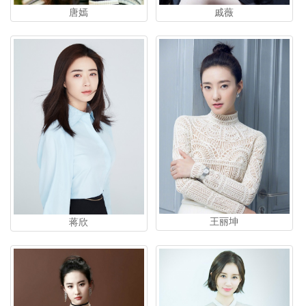
唐嫣
戚薇
王丽坤
蒋欣