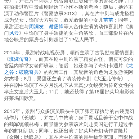
份》，并在片中饰演了机智勇敢且敏捷干练的警花方静，而
在拍摄过程中景甜则经历了小伤不断的考验；随后，她还主
演了动作警匪片《警察故事2013》，其在片中则与成龙搭档
成为父女，饰演大方独立，敢爱敢恨的小女儿
苗苗
；同年，
景甜还在与
周润发
、
谢霆锋
等人合作主演的动作喜剧片《澳
门
风云
》中饰演了身手矫捷的女主角洛欣，而三部影片在内
地公映后的票房合计则超过了12亿人民币 。
2014年，景甜转战电视荧屏，领衔主演了古装励志爱情喜剧
《
班淑传奇
》，而其在剧中则饰演了精灵古怪、俏皮可爱的
宫廷内学堂女老师班淑；随后，她还参与了奇幻卡通片《
龙
之谷：破晓奇兵
》的配音工作，其配音的角色为龙族游侠阿
尔杰塔；8月，景甜还主演了清装传奇剧《大玉儿传奇》，
并在剧中饰演了在岁月洗礼下从天真少女蜕变为传奇女性的
孝庄文皇后大玉儿；11月，她还获得了第18届好莱坞电影奖
好莱坞国际奖。
2015年，景甜与众多演员联袂主演了张艺谋执导的古装魔幻
动作片《长城》，并在片中饰演了身手灵活且善于空中作战
的鹤军统领林梅，而景甜为参演该片则赴美国进行了超过半
年的封闭训练；同年，她还出演了好莱坞奇幻动作冒险片
《金刚：骷髅岛》，其在片中饰演的是生物学家珊，而影片