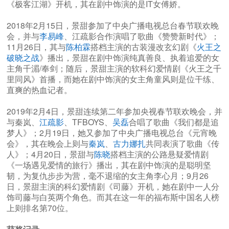
《极客江湖》开机，其在剧中饰演的是IT女傅娇。
2018年2月15日，景甜参加了中央广播电视总台春节联欢晚
会，并与
李易峰
、江疏影合作演唱了歌曲《赞赞新时代》；
11月26日，其与
陈柏霖
搭档主演的古装漫改玄幻剧《
火王之
破晓之战
》播出，景甜在剧中饰演纯真善良、执着追爱的女
主角千湄/奉剑；随后，景甜主演的软科幻爱情剧《火王之千
里同风》首播，而她在剧中饰演的女主角童风则是位干练、
直爽的热血记者。
2019年2月4日，景甜连续第二年参加央视春节联欢晚会，并
与秦岚、
江疏影
、TFBOYS、
吴磊
合唱了歌曲《我们都是追
梦人》；2月19日，她又参加了中央广播电视总台《元宵晚
会》，其在晚会上则与
秦岚
、
古力娜扎
共同表演了歌曲《传
人》；4月20日，景甜与
陈晓
搭档主演的公路悬疑爱情剧
《一场遇见爱情的旅行》播出，其在剧中饰演的是聪明坚
韧，为复仇步步为营，毫不退缩的女主角李心月；9月26
日，景甜主演的科幻爱情剧《司藤》开机，她在剧中一人分
饰司藤与白英两个角色。而其在这一年的福布斯中国名人榜
上则排名第70位。