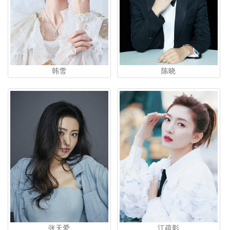
韩雪
陈晓
张天爱
江疏影