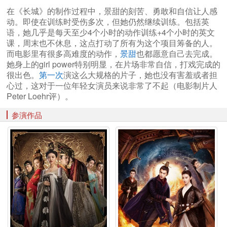
在《长城》的制作过程中，景甜的刻苦、勇敢和自信让人感
动。即使在训练时受伤多次，但她仍然继续训练。包括英
语，她几乎是每天至少4个小时的动作训练+4个小时的英文
课，周末也不休息，这点打动了所有为这个项目筹备的人。
而电影里有很多高难度的动作，
景甜
也都愿意自己去完成。
她身上的girl power特别明显，在片场非常自信，打戏完成的
很出色。
第一次
演这么大规格的片子，她也没有害羞或者担
心过，这对于一位年轻女演员来说非常了不起（电影制片人
Peter Loehr评）。
参演作品