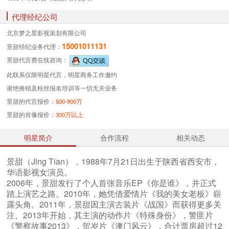
代理经纪公司
北京梦之星影视策划有限公司
15001011131
景甜经纪业务
代理：
景甜代言费
在线咨询：
此联系仅限明星代言，明星商务工作邀约
谢绝推销及粉丝报名培训等一切无关业务
景甜的代言报价：
500-900万
景甜的肖像报价：
300万以上
明星简介
合作流程
相关动态
景甜（Jing Tian），1988年7月21日出生于陕西省西安市，
华语影视女演员。
2006年，景甜发行了个人首张音乐EP《你是谁》，并正式
踏上演艺之路。2010年，她凭借爱情片《我的美女老板》崭
露头角。2011年，景甜因主演古装片《战国》而获得更多关
注。2013年开始，其主演的动作片《特殊身份》，警匪片
《警察故事2013》，贺岁片《澳门风云》，合计票房超过12