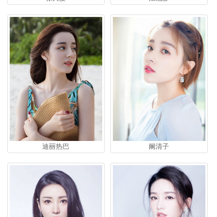
迪丽热巴
阚清子