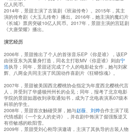
亿人民币。
2014年，景甜主演了古装剧《班淑传奇》。2015年，其主
演的传奇剧《大玉儿传奇》播出。2016年，她主演的魔幻片
《长城》票房突破10亿人民币。2017年，景甜主演的宫廷剧
《大唐荣耀》播出。
演艺经历
2006年，景甜推出了个人的首张音乐EP《你是谁》，该EP
由张亚东为其量身打造，同名主打歌MV《你是谁》则由
宁
浩
执导；同年，景甜还完成了个人的电影处女作，她与刘家
辉、八两金共同主演了民国动作喜剧片《狂蟒惊魂》。
2007年，景甜被美国西北樱桃协会指定为年度西北樱桃代言
人，并受到了华盛顿州州长的会见；同年，报考了北京电影
学院的景甜如愿收到录取通知书，成为了北电表演系07级本
科班的学生。
2008年，景甜首次触碰荧屏，她与
赵薇
、
刘烨
合作主演了现
代情感剧《一个女人的史诗》，并在剧中饰演了倔强叛逆又
有些敏感的欧阳雪。
2009年，景甜受刘心刚导演邀请，主演了其执导的古装人物