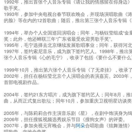
1992年，推出首张个人音乐专辑《请让我的情感留在你身边
歌手奖。
1993年，参加中央电视台春节联欢晚会，并现场演唱歌曲《
的脸》等在内的12首歌曲；随后，推出第三张个人音乐专辑
1994年，举办个人全国巡回演唱会；同年，与杨钰莹组成“金
奖；此外，他还蝉联三年“广东省最受欢迎男歌手奖”。
1995年，毛宁选择去北京继续发展歌唱事业；同年，获得河
1997年，签约索尼音乐，成为旗下签约艺人。1998年，
张个人音乐专辑《心的毛宁》，收录了包括《要什么不要什么
1999年10月，推出第六张个人音乐专辑《了无牵挂》，收录
2002年，担任在杨钰莹北京个人演唱会的表演嘉宾。2003年
首部电视剧作品。
2004年，签约21东方唱片，成为旗下签约艺人；同年8月
曲，从而正式复出歌坛；同年10月，参加重庆卫视明星访谈类
2005年，与陈莉莉合作主演音乐剧《星》，在剧中饰演身为
2006年，担任搜狐视频选秀娱乐节目《搜狗女声》的评委。
2007年，参加央视元宵晚会，并与
阿朵
合唱歌曲《炫舞激情》
唱歌曲、内地金曲奖。