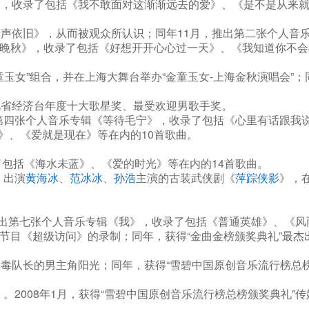
》，收录了包括《我不敢面对这渐渐远去的爱》、《是不是从来
涛声依旧》，从而被观众所认识；同年11月，推出第二张个人
《晚秋》，收录了包括《好想开开心心过一天》、《我知道你不会
童玉女”组合，并在上海大舞台举办“金童玉女-上海金秋演唱会”
北省经济台年度十大歌星奖、最受欢迎男歌手奖。
推出第四张个人音乐专辑《等待毛宁》，收录了包括《心里有话跟我
》、《爱就是现在》等在内的10首歌曲。
了包括《海水未蓝》、《爱的时光》等在内的14首歌曲。
，出演
黄海冰
、
范冰冰
、
孙浩
主演的古装武侠剧《
萍踪侠影
》，
，推出第七张个人音乐专辑《我》，收录了包括《普通英雄》、《
节目《超级访问》的录制；同年，获得“金曲金榜颁奖典礼”最杰
缉毒队长的男主角阳光；同年，获得“雪碧中国原创音乐流行榜总
 。2008年1月，获得“雪碧中国原创音乐流行榜总榜颁奖典礼