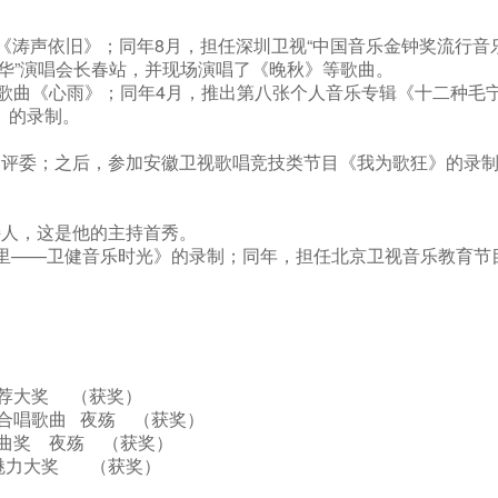
曲《涛声依旧》；同年8月，担任深圳卫视“中国音乐金钟奖流行音
年华”演唱会长春站，并现场演唱了《晚秋》等歌曲。
歌曲《心雨》；同年4月，推出第八张个人音乐专辑《十二种毛
》的录制。
的评委；之后，参加安徽卫视歌唱竞技类节目《我为歌狂》的录
持人，这是他的主持首秀。
声里——卫健音乐时光》的录制；同年，担任北京卫视音乐教育节
媒推荐大奖 （获奖）
优秀合唱歌曲 夜殇 （获奖）
地金曲奖 夜殇 （获奖）
舞台魅力大奖 （获奖）