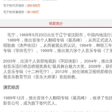
毛宁的代言报价：
200-500万
毛宁的肖像报价：
50-100万
明星简介
毛宁，1969年5月23日出生于辽宁省沈阳市，中国内地流
1989年，推出首张个人翻唱专辑《最高峰》，从而正式进入
唱歌曲《涛声依旧》，从而被观众所认识。1994年，蝉联三年
专辑《等待毛宁》 。1999年，推出第六张个人音乐专辑《了
2003年，出演个人首部电视剧《萍踪侠影》。2004年，推
创音乐流行榜总榜颁奖典礼”最具舞台魅力大奖。2008年，获得
人音乐专辑《十二种毛宁》。2013年，担任湖南卫视明星模
视音乐教育节目《音乐大师课》首批助教。
演艺经历
1989年12月，推出首张个人翻唱专辑《最高峰》，收录了
影音公司，成为旗下签约艺人。