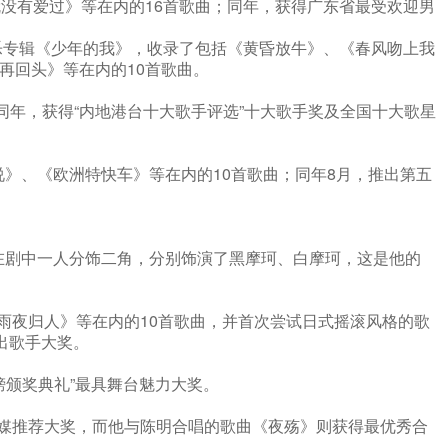
就没有爱过》等在内的16首歌曲；同年，获得广东省最受欢迎男
音乐专辑《少年的我》，收录了包括《黄昏放牛》、《春风吻上我
再回头》等在内的10首歌曲。
；同年，获得“内地港台十大歌手评选”十大歌手奖及全国十大歌星
说》、《欧洲特快车》等在内的10首歌曲；同年8月，推出第五
在剧中一人分饰二角，分别饰演了黑摩珂、白摩珂，这是他的
风雨夜归人》等在内的10首歌曲，并首次尝试日式摇滚风格的歌
出歌手大奖。
榜颁奖典礼”最具舞台魅力大奖。
”传媒推荐大奖，而他与陈明合唱的歌曲《夜殇》则获得最优秀合