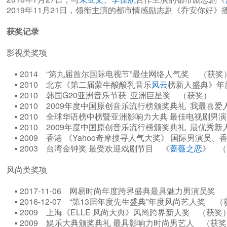
2019年11月21日，领衔主演的都市情感励志剧《乔安你好》
获奖记录
影视类奖项
▪ 2014 “第九届首尔国际电视节”最佳网络人气奖 （获
▪ 2010 北京《第二届蒙牛酸酸乳音乐
风云
榜新人盛典》
▪ 2010 韩国G20亚洲音乐节获 亚洲巨星奖 （获奖）
▪ 2010 2009年度中国原创音乐流行榜颁奖典礼 我最
▪ 2010 全球华语榜中榜暨亚洲影响力大典 最佳电视剧
▪ 2010 2009年度中国原创音乐流行榜颁奖典礼 最优
▪ 2009 香港 《Yahoo奇摩搜寻人气大奖》 国际男演
▪ 2003 台湾金钟奖 最受欢迎戏剧节目 《
蔷薇之恋
》 
风尚类奖项
▪ 2017-11-06 网易时尚年度跨界盛典最具魅力男演员
▪ 2016-12-07 “第13届年度先生盛典”年度风尚艺人奖
▪ 2009 上海《ELLE 风尚大典》风尚跨界新人奖 （获
▪ 2009 娱乐大典颁奖典礼 最具影响力时尚男艺人 （