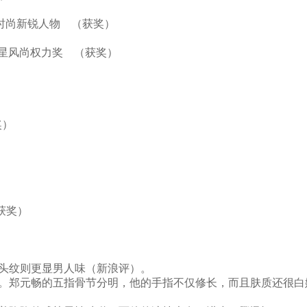
最佳时尚新锐人物 （获奖）
007明星风尚权力奖 （获奖）
获奖）
）
）
 （获奖）
头纹则更显男人味（新浪评）。
长腿。郑元畅的五指骨节分明，他的手指不仅修长，而且肤质还很