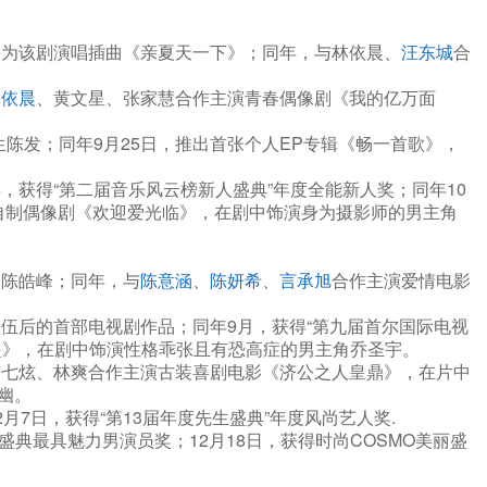
。
并为该剧演唱插曲《亲夏天一下》；同年，与林依晨、
汪东城
合
林依晨
、黄文星、张家慧合作主演青春偶像剧《我的亿万面
生陈发；同年9月25日，推出首张个人EP专辑《畅一首歌》，
获得“第二届音乐风云榜新人盛典”年度全能新人奖；同年10
自制偶像剧《欢迎爱光临》，在剧中饰演身为摄影师的男主角
角陈皓峰；同年，与
陈意涵
、
陈妍希
、
言承旭
合作主演爱情电影
伍后的首部电视剧作品；同年9月，获得“第九届首尔国际电视
起
》，在剧中饰演性格乖张且有恐高症的男主角乔圣宇。
安七炫、林爽合作主演古装喜剧电影《济公之人皇鼎》，在片中
幽。
月7日，获得“第13届年度先生盛典”年度风尚艺人奖.
典最具魅力男演员奖；12月18日，获得时尚COSMO美丽盛