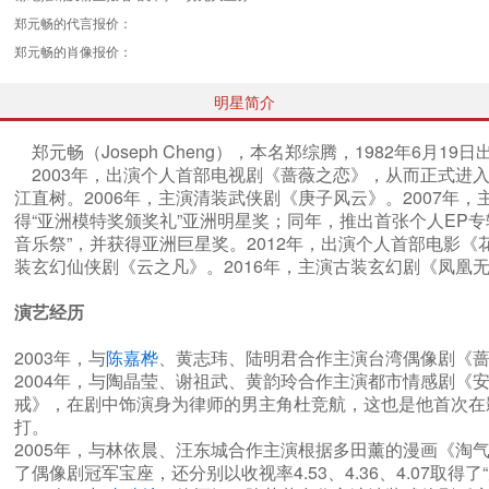
郑元畅的代言报价：
郑元畅的肖像报价：
明星简介
郑元畅（Joseph Cheng），本名郑综腾，1982年6
2003年，出演个人首部电视剧《蔷薇之恋》，从而正式进入
江直树。2006年，主演清装武侠剧《庚子风云》。2007年
得“亚洲模特奖颁奖礼”亚洲明星奖；同年，推出首张个人EP专
音乐祭”，并获得亚洲巨星奖。2012年，出演个人首部电影《
装玄幻仙侠剧《云之凡》。2016年，主演古装玄幻剧《凤凰无
演艺经历
2003年，与
陈嘉桦
、黄志玮、陆明君合作主演台湾偶像剧《
2004年，与陶晶莹、谢祖武、黄韵玲合作主演都市情感剧
戒》，在剧中饰演身为律师的男主角杜竞航，这也是他首次在
打。
2005年，与林依晨、汪东城合作主演根据多田薰的漫画《
了偶像剧冠军宝座，还分别以收视率4.53、4.36、4.07取