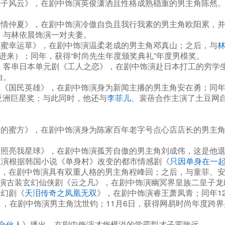
庚子风云》，在剧中饰演英俊潇洒且性格成熟稳重的男主角陈然
热情仲夏》，在剧中饰演冷傲自负且我行我素的男主角欧阳累，
，与林依晨饰演一对夫妻。
蜂蜜幸运草》，在剧中饰演温柔老成的男主角邓真山；之后，与
进来）；同年，获得“时尚先生年度颁奖典礼”年度男模奖。
同年，客串日本单元剧《工人之恋》，在剧中饰演赴日本打工的穷学
曲。
《国民英雄》，在剧中饰演身为新闻主播的男主角安在勇；同年，
得亚洲巨星奖；与此同时，他还与
李菲儿
、裴蓓合作主演了土豆网
爱的蜜方》，在剧中饰演身为陈家百年老字号点心店店长的男主
照亮我星球》，在剧中饰演孤芳自傲的男主角刘成伟，这是他退
主演根据韩国小说《单身村》改变的都市情感剧《
只因单身在一
》，在剧中饰演具有双重人格的男主角程峰回；之后，与童菲、
演古装玄幻仙侠剧《云之凡》，在剧中饰演幽冥界皇族二皇子龙
玄幻剧《
天泪传奇之凤凰无双
》，在剧中饰演睿王萧凤青；同年12
，在剧中饰演男主角沈世钧；11月6日，获得网易时尚年度跨界盛
合伙人
》播出，在剧中饰演才华横溢的学霸型才子霍致远。