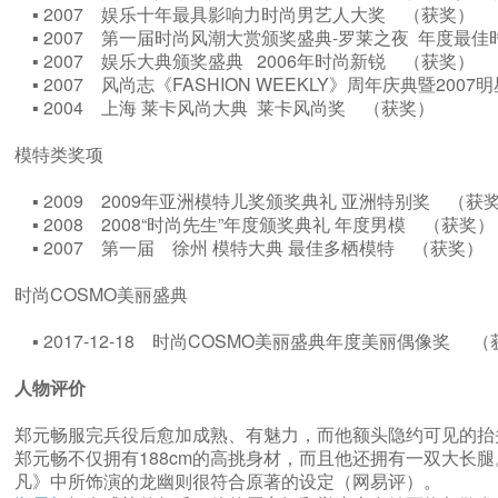
▪ 2007 娱乐十年最具影响力时尚男艺人大奖 （获奖）
▪ 2007 第一届时尚风潮大赏颁奖盛典-罗莱之夜 年度
▪ 2007 娱乐大典颁奖盛典 2006年时尚新锐 （获奖）
▪ 2007 风尚志《FASHION WEEKLY》周年庆典暨2
▪ 2004 上海 莱卡风尚大典 莱卡风尚奖 （获奖）
模特类奖项
▪ 2009 2009年亚洲模特儿奖颁奖典礼 亚洲特别奖 （
▪ 2008 2008“时尚先生”年度颁奖典礼 年度男模 （获奖
▪ 2007 第一届 徐州 模特大典 最佳多栖模特 （获奖
时尚COSMO美丽盛典
▪ 2017-12-18 时尚COSMO美丽盛典年度美丽偶像奖
人物评价
郑元畅服完兵役后愈加成熟、有魅力，而他额头隐约可见的抬
郑元畅不仅拥有188cm的高挑身材，而且他还拥有一双大
凡》中所饰演的龙幽则很符合原著的设定（网易评）。