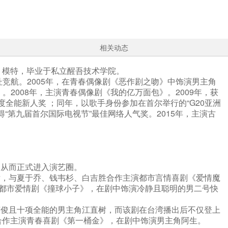
相关动态
手、模特，毕业于私立醒吾技术学院。
竞航。2005年，在青春偶像剧《恶作剧之吻》中饰演男主角
。2008年，主演青春偶像剧《我的亿万面包》。2009年，获
度全能新人奖 ；同年，以歌手身份参加在首尔举行的“G20亚洲
“第九届首尔国际电视节”最佳网络人气奖。2015年，主演古
，从而正式进入演艺圈。
后，与夏于乔、钱韦杉、白吉胜合作主演都市言情喜剧《爱情魔
都市爱情剧《撞球小子》，在剧中饰演冷静且聪明的男二号快
英俊且十项全能的男主角江直树，而该剧在台湾播出后不仅登上
合作主演青春喜剧《第一桶金》，在剧中饰演男主角阿生。