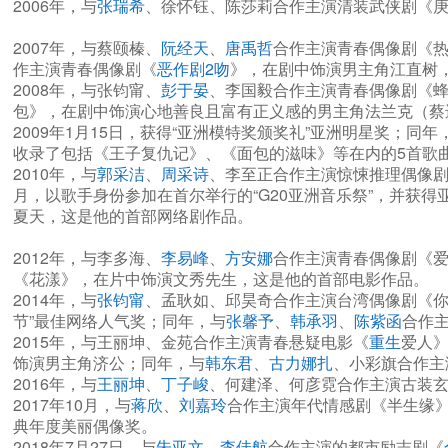
2006年，与
张瑞希
、徐怀钰、陈莎莉合作主演清装武侠剧《
2007年，与蔡颐榛、
阮经天
、
唐禹哲
合作主演青春偶像剧《
作主演青春偶像剧《
恶作剧2吻
》，在剧中饰演男主角江直树
2008年，与张钧甯、
彭于晏
、李国毅合作主演青春偶像剧《
包》，在剧中饰演心地善良且富有正义感的男主角法兰克（蔡
2009年1月15日，获得“亚洲模特奖颁奖礼”亚洲明星奖；
收录了包括《王子复仇记》、《面包的滋味》等在内的5首歌
2010年，与
郭采洁
、
周采诗
、李至正合作主演惊悚推理偶像剧
月，以歌手身份参加在首尔举行的“G20亚洲音乐祭”，并获
夏天，这是他的首部网络剧作品。
2012年，与李多海、
李易峰
、
方安娜
合作主演青春偶像剧《
《花漾》，在片中饰演文秀先生，这是他的首部电影作品。
2014年，与
张钧甯
、孟耿如、邱昊奇合作主演台湾偶像剧《你
节”最佳网络人气奖；同年，与
张馨予
、
韩承羽
、
陈紫函
合作
2015年，与王丽坤、金苑合作主演青春悬疑电影《
重生
爱人
饰演男主角济公；同年，与
韩东君
、
古力娜扎
、小彩旗合作主
2016年，与
王丽坤
、
丁子峻
、何建泽、何彦霓合作主演古装
2017年10月，与
蒋欣
、
刘嘉玲
合作主演年代情感剧《半生缘》
典年度美丽偶像奖。
2018年7月27日，与
朱亚文
、
李佳航
合作主演的都市励志剧《