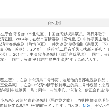
合作流程
月19日出生于台湾省台中市北屯区，中国台湾影视男演员、流行乐歌
演艺圈。2004年，在都市言情喜剧《爱情魔戒》中饰演男主角杜
，主演青春偶像剧《热情仲夏》，并为该剧演唱插曲《亲夏天一下》
辑《畅一首歌》。2010年，获得“第二届音乐风云榜新人盛典”年
花漾》。2014年，主演台湾偶像剧《你照亮我星球》；同年，获得
双》；同年，获得“第13届年度先生盛典”年度风尚艺人奖。
蔷薇之恋》，在剧中饰演男二号韩葵，这是他的首部电视剧作品
《安室爱美惠》，在剧中饰演钟情于模特事业的男二号韩森曼；之
影视剧中担纲男一号；同年，与陈宇凡、许玮伦、伊正合作主演
淘气小亲亲》改编的青春偶像剧《恶作剧之吻》，在剧中饰演聪明
得了“周日尼尔森总排行榜”的前三名；同年，与麦嘉、
恬妞
、王安琪