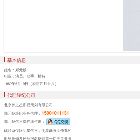
基本信息
姓名：
郑元畅
职业：
演员、歌手、模特
1982年6月19日（农历四月廿八）
代理经纪公司
北京梦之星影视策划有限公司
15001011131
郑元畅经纪业务
代理：
郑元畅代言费
在线咨询：
此联系仅限明星代言，明星商务工作邀约
谢绝推销及粉丝报名培训等一切无关业务