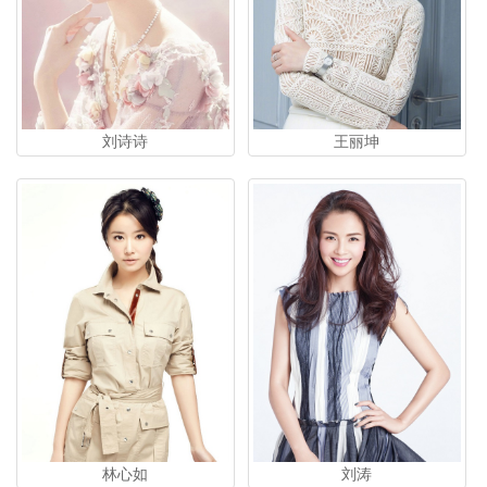
王丽坤
刘诗诗
林心如
刘涛