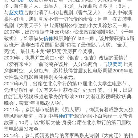
多，兼任制片人、出品人、主演、片尾曲演唱多职 ；8月，
与
赵文瑄
合做出演了年代电视剧《香气迷人》，在剧中饰演
禀性好强，遇到真爱不惜一切代价的余素；同年，在古装电
视剧《大明天子》中出演魏国公徐达的小女儿徐妙云一角。
2007年，出演根据李翊云获奖小说集改编的剧情影片《千年
敬祈》，饰演缺失
信仰
和原则的Yilan一角，该片荣获第55届
西班牙“圣赛巴提昂国际影展”包揽了最佳影片大奖、“金贝
壳”奖、最佳男主角“银贝壳”奖等四个奖项。
2009年，执导并主演由小说《银杏，银杏》改编的爱情片
《爱有来生》，俞飞鸿在该片一人分饰两角，与
段奕宏
上演
穿越时空、人鬼痴恋。影片获得首届女性电影周暨2009年度
女性观众电影审团特别关注单元。
2010年5月，出席在北京举行的第17届北京大学生电影节，
凭借导演作品《爱有来生》获得最佳处女作奖。11月，出席
由浙江影视娱乐频道承办的“影响2010为浙江影视喝彩”庆典
晚会，荣获“年度喝彩人物”。
2011年，参演都市感情剧《男人帮》，饰演有着成熟女人独
特风韵的珊莉，在剧中与
孙红雷
饰演的顾小白演绎一段感情
故事；10月，以“影展大使”身份出席在北京举行的第四届欧
盟电影展发布会。
2012年，参与阎清秀执导的客家民系史诗剧《大南迁》的拍