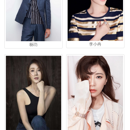
李小冉
杨玏