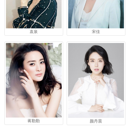
袁泉
宋佳
蒋勤勤
颜丹晨