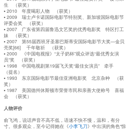
生 （获奖）
▪ 2010 年度喝彩人物 （获奖）
▪ 2009 瑞士卢卡诺国际电影节特别奖、新加坡国际电影节
评委会奖 （获奖）
▪ 2007 广东省第四届鲁迅文艺奖的优秀电影奖 特区打工
妹 （获奖）
▪ 2007 第55届西班牙圣塞巴斯蒂安国际电影节大奖—金贝
壳奖[66] 千年敬祈 （获奖）
▪ 2000 《中国电视报》“太子奶杯”观众评选“最优秀女演
员”奖 （获奖）
▪ 1998 中国电视剧第19届飞天奖“最佳女演员” 牵手
（提名）
▪ 1993 东京国际电影节最佳亚洲电影奖 北京杂种 （获
奖）
▪ 1987 美国德州休斯顿市荣誉市民和亲善大使称号 喜福
会 （获奖）
人物评价
俞飞鸿，说话声音不高不低，语速不快不慢，温和，有分
寸。很多观众，至今记得她在《
小李飞刀
》中出演的角色“惊