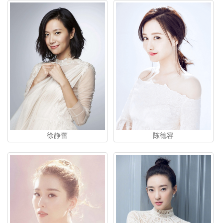
陈德容
徐静蕾