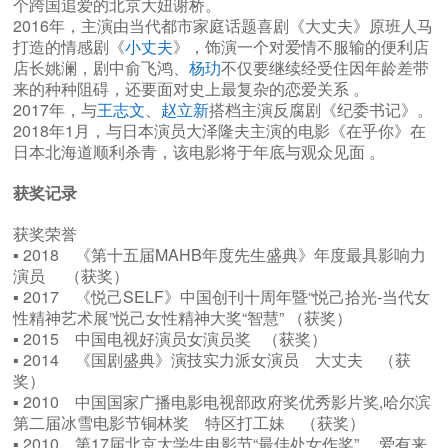
个跨国追爱的北京大妞谢桥。
2016年，主演由当代都市家庭话题喜剧《大丈夫》原班人马
打造的情感剧《
小丈夫
》，饰演一个对爱情不服输的便利店
店长姚澜，剧中俞飞鸿、
杨玏
不仅要继续经受住因年龄差带
来的种种阻碍，还要面对史上最复杂的恋爱关系 。
2017年，与
王志文
、
赵立新
搭档主演反腐剧《纪委书记》。
2018年1月，与日本演员大泽隆夫主演的电影《在乎你》在
日本北海道顺利杀青，该电影将于年底与观众见面 。
获奖记录
获奖荣誉
▪ 2018 《第十五届MAHB年度先生盛典》年度最具影响力
演员 （获奖）
▪ 2017 《悦己SELF》中国创刊十周年暨“悦己拾光-当代女
性精神艺术展”悦己女性精神大奖“智慧” （获奖）
▪ 2015 中国电视好演员女演员奖 （获奖）
▪ 2014 《国剧盛典》演技实力派女演员 大丈夫 （获
奖）
▪ 2010 中国国家广播电影电视部政府奖优秀影片奖,哈尔滨
第二届冰雪电影节铜林奖 特区打工妹 （获奖）
▪ 2010 第17届北京大学生电影节“最佳处女作奖” 爱有来