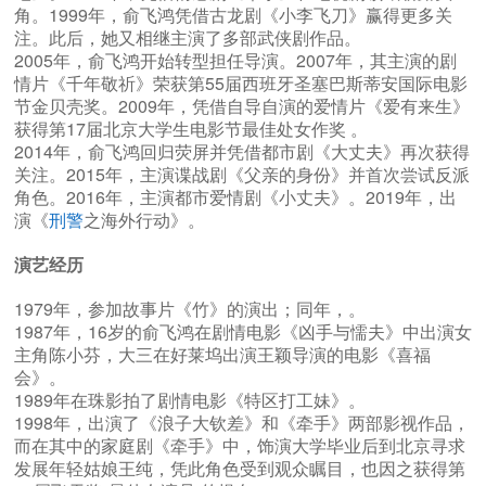
角。1999年，俞飞鸿凭借古龙剧《小李飞刀》赢得更多关
注。此后，她又相继主演了多部武侠剧作品。
2005年，俞飞鸿开始转型担任导演。2007年，其主演的剧
情片《千年敬祈》荣获第55届西班牙圣塞巴斯蒂安国际电影
节金贝壳奖。2009年，凭借自导自演的爱情片《爱有来生》
获得第17届北京大学生电影节最佳处女作奖 。
2014年，俞飞鸿回归荧屏并凭借都市剧《大丈夫》再次获得
关注。2015年，主演谍战剧《父亲的身份》并首次尝试反派
角色。2016年，主演都市爱情剧《小丈夫》。2019年，出
演《
刑警
之海外行动》。
演艺经历
1979年，参加故事片《竹》的演出；同年，。
1987年，16岁的俞飞鸿在剧情电影《凶手与懦夫》中出演女
主角陈小芬，大三在好莱坞出演王颖导演的电影《喜福
会》。
1989年在珠影拍了剧情电影《特区打工妹》。
1998年，出演了《浪子大钦差》和《牵手》两部影视作品，
而在其中的家庭剧《牵手》中，饰演大学毕业后到北京寻求
发展年轻姑娘王纯，凭此角色受到观众瞩目，也因之获得第