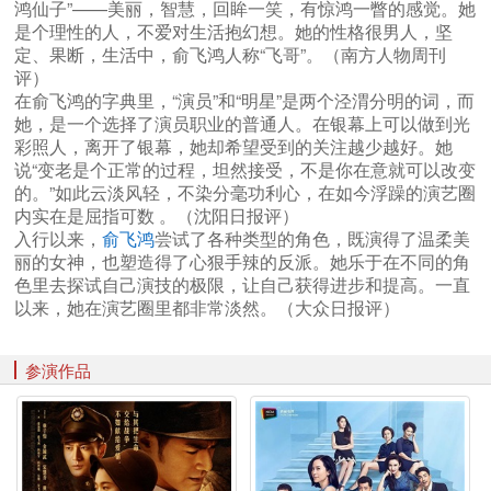
鸿仙子”——美丽，智慧，回眸一笑，有惊鸿一瞥的感觉。她
是个理性的人，不爱对生活抱幻想。她的性格很男人，坚
定、果断，生活中，俞飞鸿人称“飞哥”。（南方人物周刊
评）
在俞飞鸿的字典里，“演员”和“明星”是两个泾渭分明的词，而
她，是一个选择了演员职业的普通人。在银幕上可以做到光
彩照人，离开了银幕，她却希望受到的关注越少越好。她
说“变老是个正常的过程，坦然接受，不是你在意就可以改变
的。”如此云淡风轻，不染分毫功利心，在如今浮躁的演艺圈
内实在是屈指可数 。（沈阳日报评）
入行以来，
俞飞鸿
尝试了各种类型的角色，既演得了温柔美
丽的女神，也塑造得了心狠手辣的反派。她乐于在不同的角
色里去探试自己演技的极限，让自己获得进步和提高。一直
以来，她在演艺圈里都非常淡然。（大众日报评）
参演作品