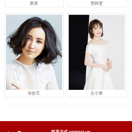
萧蔷
贾静雯
张歆艺
左小青
联系方式
contact us