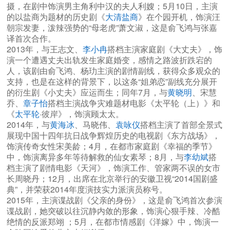
摄，在剧中饰演男主角利中汉的夫人利嫂；5月10日，主演
的以盐商为题材的历史剧《
大清盐商
》在个园开机，饰演汪
朝宗发妻，泼辣强势的“母老虎”萧文淑，这是俞飞鸿与张嘉
译首次合作。
2013年，与王志文、
李小冉
搭档主演家庭剧《大丈夫》，饰
演一个遭遇丈夫出轨发生家庭婚变，感情之路波折跌宕的
人，该剧由俞飞鸿、杨玏主演的剧情副线，获得众多观众的
支持，也是在这样的背景下，以这条“姐弟恋”副线充分展开
的衍生剧《小丈夫》应运而生；同年7月，与
黄晓明
、宋慧
乔、
章子怡
搭档主演战争灾难题材电影《太平轮（上）》和
《
太平轮
·彼岸》，饰演顾太太。
2014年，与
黄海冰
、马晓伟、
袁咏仪
搭档主演了首部全景式
展现中国十四年抗日战争辉煌历史的电视剧《东方战场》，
饰演传奇女性宋美龄；4月，在都市家庭剧《幸福的季节》
中，饰演离异多年等待解救的仙女素琴；8月，与
李幼斌
搭
档主演了剧情电影《天河》，饰演工作、管家两不误的女市
长周晓丹；12月，出席在北京举行的安徽卫视“2014国剧盛
典”，并荣获2014年度演技实力派演员称号。
2015年，主演谍战剧《父亲的身份》，这是俞飞鸿首次参演
谍战剧，她突破以往沉静内敛的形象，饰演心狠手辣、冷酷
绝情的反派郑翊 ；5月，在都市情感剧《洋嫁》中，饰演一