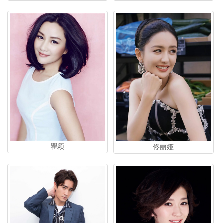
瞿颖
佟丽娅