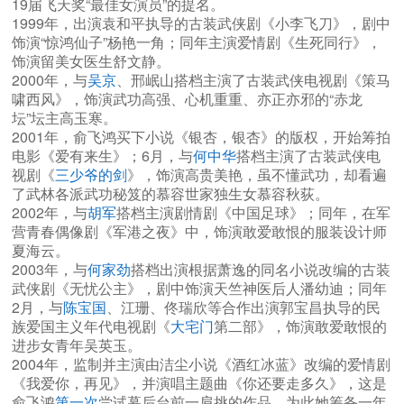
19届飞天奖“最佳女演员”的提名。
1999年，出演袁和平执导的古装武侠剧《小李飞刀》，剧中
饰演“惊鸿仙子”杨艳一角；同年主演爱情剧《生死同行》，
饰演留美女医生舒文静。
2000年，与
吴京
、邢岷山搭档主演了古装武侠电视剧《策马
啸西风》，饰演武功高强、心机重重、亦正亦邪的“赤龙
坛”坛主高玉寒。
2001年，俞飞鸿买下小说《银杏，银杏》的版权，开始筹拍
电影《爱有来生》；6月，与
何中华
搭档主演了古装武侠电
视剧《
三少爷的剑
》，饰演高贵美艳，虽不懂武功，却看遍
了武林各派武功秘笈的慕容世家独生女慕容秋荻。
2002年，与
胡军
搭档主演剧情剧《中国足球》；同年，在军
营青春偶像剧《军港之夜》中，饰演敢爱敢恨的服装设计师
夏海云。
2003年，与
何家劲
搭档出演根据萧逸的同名小说改编的古装
武侠剧《无忧公主》，剧中饰演天竺神医后人潘幼迪；同年
2月，与
陈宝国
、江珊、佟瑞欣等合作出演郭宝昌执导的民
族爱国主义年代电视剧《
大宅门
第二部》，饰演敢爱敢恨的
进步女青年吴英玉。
2004年，监制并主演由洁尘小说《酒红冰蓝》改编的爱情剧
《我爱你，再见》，并演唱主题曲《你还要走多久》，这是
俞飞鸿
第一次
尝试幕后台前一肩挑的作品，为此她筹备一年