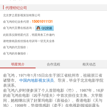
代理经纪公司
北京梦之星影视策划有限公司
15001011131
俞飞鸿经纪业务
代理：
俞飞鸿代言费
在线咨询：
此联系仅限明星代言，明星商务工作邀约
谢绝推销及粉丝报名培训等一切无关业务
俞飞鸿的代言报价：
俞飞鸿的肖像报价：
明星简介
合作流程
相关动态
俞飞鸿，1971年1月15日出生于浙江省杭州市，祖籍浙江省
诸暨市。
中国内地影视女演员
、导演，毕业于北京电影学院
表演系。
俞飞鸿八岁时便参演了个人首部电影《竹》。1987年，16岁
的俞飞鸿在电影《凶手与懦夫》中首次担任女主角。大学期
间，她相继出演了好莱坞电影《喜福会》、香港电影《天与
地》。1998年，凭借情感剧《牵手》在电视剧领域崭露头