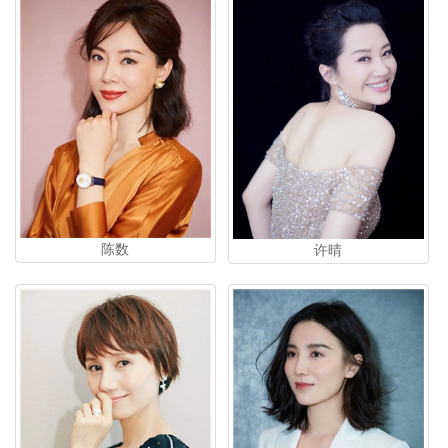
陈数
许晴