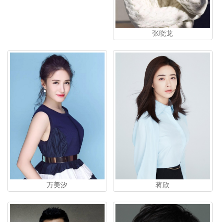
张晓龙
万美汐
蒋欣