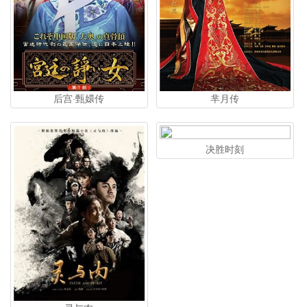
后宫·甄嬛传
芈月传
决胜时刻