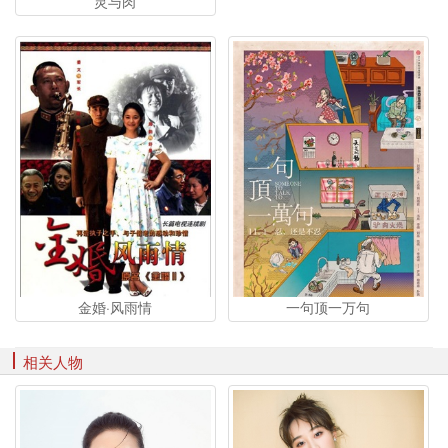
灵与肉
金婚·风雨情
一句顶一万句
相关人物