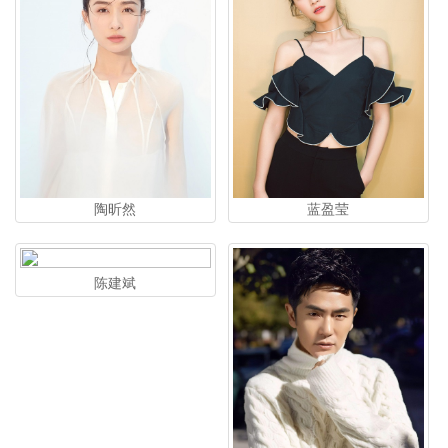
陶昕然
蓝盈莹
陈建斌