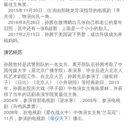
最佳主角奖。
2015年11月30日，出演由郑晓龙导演指导的电视剧《芈
月传》，饰演向氏一角。
2016年8月26日，孙茜在微博晒出几张自己和老公的童年
旧照，其中还有一张B超图，上面是一个小小的胎儿。
2017年2月15日，孙茜于美国诞下男婴，成功升级成为幸
福妈妈。
演艺经历
孙茜曾经是武警部队的一名女兵。离开部队后孙茜考取了中
国传媒大学（原北京广播学院）表演系，毕业后进入北京人
民艺术剧院工作。在北京人艺，孙茜先后参演了《骆驼祥
子》《日出》《北京人》《小井胡同》等经典剧目。2013
年，孙茜在院庆大戏《甲子园》中饰演女主角陈爱林，并获
得了当年的话剧表演学院奖最佳主角。
2004年，参演首部电视剧《逆水寒》；2005年，参演电视
剧《马鸣风萧萧》。
2008年，在电视剧《爱在战火中》中饰演女主角“兰花花”；
11月，参演的电视剧《
母仪天下
》播出。