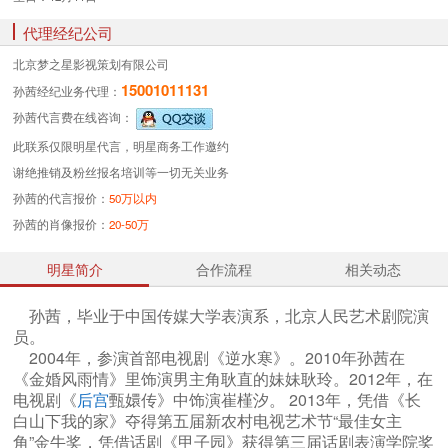
代理经纪公司
北京梦之星影视策划有限公司
15001011131
孙茜经纪业务
代理：
孙茜代言费
在线咨询：
此联系仅限明星代言，明星商务工作邀约
谢绝推销及粉丝报名培训等一切无关业务
孙茜的代言报价：
50万以内
孙茜的肖像报价：
20-50万
明星简介
合作流程
相关动态
孙茜，毕业于中国传媒大学表演系，北京人民艺术剧院演
员。
2004年，参演首部电视剧《逆水寒》。2010年孙茜在
《金婚风雨情》里饰演男主角耿直的妹妹耿玲。2012年，在
电视剧《
后宫
甄嬛传》中饰演崔槿汐。 2013年，凭借《长
白山下我的家》夺得第五届新农村电视艺术节“最佳女主
角”金牛奖，凭借话剧《甲子园》获得第三届话剧表演学院奖