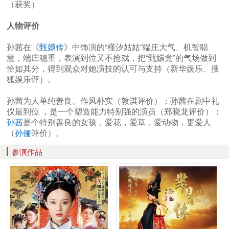
（获奖）
人物评价
孙茜在《
甄嬛传
》中饰演的“槿汐姑姑”端庄大气、机智聪
慧，端庄稳重，表演到位又不抢戏，把“甄嬛党”的气场做到
恰如其分，得到观众对她演技的认可与支持（新华娱乐、搜
狐娱乐评）。
孙茜为人单纯善良、作风朴实（敦淇评价）；孙茜在剧中礼
仪最到位 ，是一个塑造能力特别强的演员（郑晓龙评价）；
孙茜
是个特别善良的女孩，爱花，爱草，爱动物，更爱人
（
孙俪
评价）。
参演作品