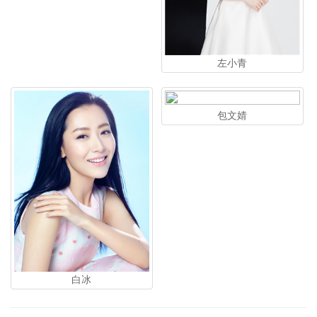
左小青
包文婧
白冰