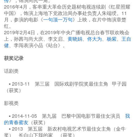
传
》，饰演向氏一角。
2016年4月，客串重大革命历史题材电视连续剧《红星照耀
中国》，饰演上海地下党政治局办事处负责人朱端绶。11
月，参演的电影《
一句顶一万句
》上映，在片中饰演章楚
红。
2019年2月4日，在2019年中央广播电视总台春节联欢晚会
上，孙茜与尚大庆、李文启、
黄晓娟
、
佟大为
、
杨紫
、
王自
健
、李闯表演小品《站台》。
获奖记录
话剧类
▪ 2013-11 第三届 国际戏剧学院奖最佳主角 甲子园
（获奖）
影视类
▪ 2014-11-05 第九届 巴黎中国电影节最佳女演员
我
的青春蜜友
（获奖）
▪ 2013 第五届 新农村电视艺术节最佳女主角（金牛
奖） 长白山下我的家 （获奖）