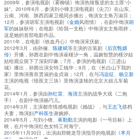
2009年，参演电视剧《雾柳镇》饰演热辣叛逆的女土匪“小
妹”。2010年6月，参演刘小锋主演电视剧《尖刀》在山东、
云南、河南、陕西四家卫视同步播出，饰演女主角万淑芬；
12月，参演胡军主演电视剧《
金婚
风雨情》，在剧中饰演
胡
军
的妹妹耿玲；在电影《给我一支枪》中饰演女主角雨婷，
这是她的首部电影作品。
2011年，在电影《铁血丹心》中饰演宋庆龄。
2012年3月，由孙俪、
陈建斌
等主演的古装剧《
后宫甄嬛
传
》开播，孙茜在剧中饰演崔槿汐一角，温婉智慧的槿汐姑
姑给观众留下了深刻印象；7月，参演的电视剧《三进山
城》播出，孙茜出演女特工钱华；9月，在《长白山下我的
家》里饰演善良贤淑的金贞淑；12月，在与
冯远征
、
杨立新
主演的电视《怪医文三块》里饰演泼辣的北京大妞儿车菊
花。
2014年1月，参演由
孙红雷
、
海清
主演的战争大戏《二炮
手》，在剧中饰演杨巧儿。
2014年3月，主演都市情感电视剧《婚战》，与
王志飞
搭档
夫妻，饰演妇
产科医生
谢婉婷。
2014年5月，与刘小锋、
蒋勤勤
主演的电影《一号目标》上
映，在片中饰演红色女特工何海宁。
2015年11月30日，出演由郑晓龙导演指导的电视剧《
芈月