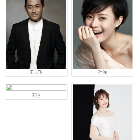
王志飞
孙俪
王艳