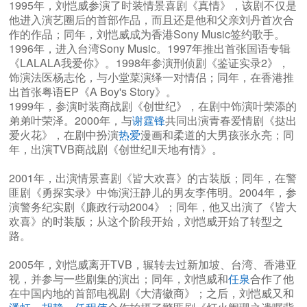
1995年，刘恺威参演了时装情景喜剧《真情》，该剧不仅是
他进入演艺圈后的首部作品，而且还是他和父亲刘丹首次合
作的作品；同年，刘恺威成为香港Sony Music签约歌手。
1996年，进入台湾Sony Music。1997年推出首张国语专辑
《LALALA我爱你》。1998年参演刑侦剧《鉴证实录2》，
饰演法医杨志伦，与小堂菜演绎一对情侣；同年，在香港推
出首张粤语EP《A Boy's Story》。
1999年，参演时装商战剧《创世纪》，在剧中饰演叶荣添的
弟弟叶荣泽。2000年，与
谢霆锋
共同出演青春爱情剧《挞出
爱火花》，在剧中扮演
热爱
漫画和柔道的大男孩张永亮；同
年，出演TVB商战剧《创世纪Ⅱ天地有情》。
2001年，出演情景喜剧《皆大欢喜》的古装版；同年，在警
匪剧《勇探实录》中饰演汪静儿的男友李伟明。2004年，参
演警务纪实剧《廉政行动2004》；同年，他又出演了《皆大
欢喜》的时装版；从这个阶段开始，刘恺威开始了转型之
路。
2005年，刘恺威离开TVB，辗转去过新加坡、台湾、香港亚
视，并参与一些剧集的演出；同年，刘恺威和
任泉
合作了他
在中国内地的首部电视剧《大清徽商》；之后，刘恺威又和