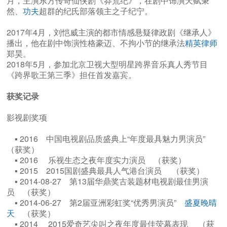
月，主演东方传奇仙侠剧《莽荒纪》，在剧中饰演天赋秉
然、
功夫
超群的纪氏部落领主之子纪宁。
2017年4月，刘恺威主演的都市情感悬疑律政剧《继承人》
播出，他在剧中饰演性格豪迈、不拘小节的继承法
精英律师
郑昊。
2018年5月，参加北京卫视大型明星跨界音乐真人秀节目
《跨界歌王第三季》担任首发嘉宾。
获奖记录
影视剧奖项
▪ 2016 中国电视剧品质盛典上“年度最具魅力男演员”
（获奖）
▪ 2016 乐视生态之夜年度实力演员 （获奖）
▪ 2015 2015国剧盛典最具人气港台演员 （获奖）
▪ 2014-08-27 第13届华鼎奖古装题材电视剧最佳男演
员 （获奖）
▪ 2014-06-27 第2届亚洲彩虹奖“优秀男演员”
盛夏晚晴
天
（获奖）
▪ 2014 2015爱奇艺尖叫之夜年度最佳荧幕表现 （获