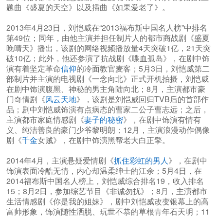
题曲《盛夏的天空》以及插曲《如果爱老了》。
2013年4月23日，刘恺威在“2013福布斯中国名人榜”中排名
第49位；同年，由他主演并担任制片人的都市商战剧《盛夏
晚晴天》播出，该剧的网络视频播放量4天突破1亿，21天突
破10亿；此外，他还参演了抗战剧《喋血孤岛》，在剧中饰
演有着坚定革命
信仰
的冷面教官麦客；5月3日，刘恺威第二
部制片并主演的电视剧《一念向北》正式开机拍摄，刘恺威
在剧中饰演腹黑、神秘的男主角陆向北；8月，主演都市豪
门奇情剧《
风云天地
》，该剧是刘恺威回归TVB后的首部作
品；剧中刘恺威饰演有点病态的曹家二公子曹志远；之后，
主演都市家庭情感剧《
妻子的秘密
》，在剧中饰演有情有
义、纯洁善良的豪门少爷黎明朗；12月，主演浪漫动作偶像
剧《
千金
女贼》，在剧中饰演黑帮老大白正擎。
2014年4月，主演悬疑爱情剧《
抓住彩虹的男人
》，在剧中
饰演表面冷酷无情，内心却温柔绅士的江余；5月4日，在
2014福布斯中国名人榜上，刘恺威综合排名19，收入排名
15；8月2日，参加综艺节目《非诚勿扰》；8月，主演都市
生活情感剧《你是我的姐妹》，剧中刘恺威改变银幕上的高
富帅形象，饰演随性洒脱、玩世不恭的草根青年石天明；11