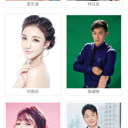
钟汉良
娄艺潇
刘雨欣
陈键锋