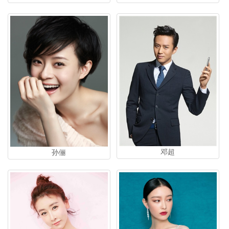
邓超
孙俪