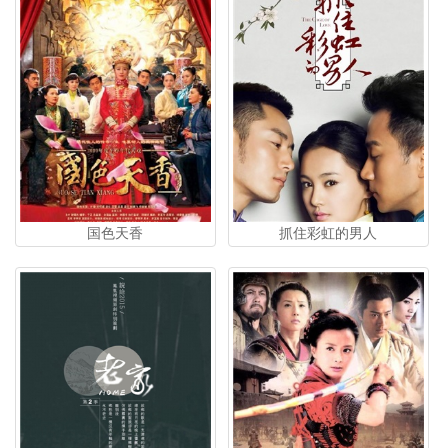
国色天香
抓住彩虹的男人