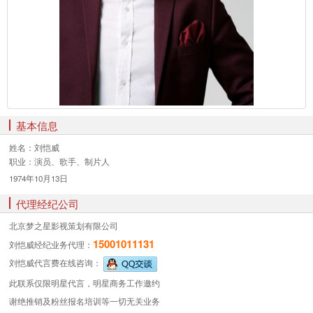
基本信息
姓名：
刘恺威
职业：
演员、歌手、制片人
1974年10月13日
代理经纪公司
北京梦之星影视策划有限公司
15001011131
刘恺威经纪业务
代理：
刘恺威代言费
在线咨询：
此联系仅限明星代言，明星商务工作邀约
谢绝推销及粉丝报名培训等一切无关业务