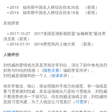
▪ 2015 福布斯中国名人榜综合排名35名 （获奖）
▪ 2014 福布斯中国名人榜综合排名19名 （获奖）
其他荣誉
▪ 2017-10-27 2017美国亚洲影视联盟“金橡树奖”最佳男
演员奖（获奖）
▪ 2016-07-31 2016梦想风尚人物大奖 （获奖）
人物评价
刘恺威的爱情戏尤其是哭戏非常到位，演出了剧中角色浓烈
炽热与纠结的情感（《
国色天香
》编剧李亚玲评）。
刘恺威是很随和的一个人（
张译木
评）。
他非常敬业、细心，很会照顾对手戏方的感受。有一场戏是
要习雪掌掴刘恺威，其实这场镜头只是给习雪镜头，刘恺威
只要借势表演一下就可以。但在拍摄这场戏之前，刘恺威特
意跟习雪沟通，为了入戏还让习雪真打（
习雪
评）。