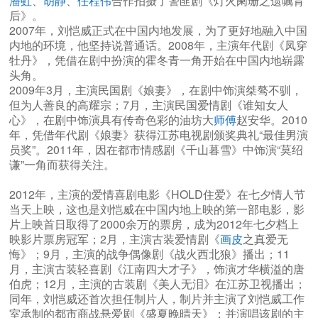
潘虹
、
胡静
、
任程伟
合作拍摄了警匪剧《灯火阑珊之遗嘱背
后》。
2007年，刘恺威正式在中国内地发展，为了更好地融入中国
内地的环境，他坚持说普通话。2008年，主演年代剧《凤穿
牡丹》，凭借在剧中扮演的霍冬青一角开始在中国内地崭露
头角。
2009年3月，主演民国剧《娘妻》，在剧中饰演桀骜不驯，
但为人善良的高耀宗；7月，主演民国爱情剧《谁知女人
心》，在剧中饰演具有传奇色彩的油坊大
师傅
赵安华。2010
年，凭借年代剧《娘妻》获得江苏电视剧颁奖典礼“最佳男演
员奖”。2011年，因在都市情感剧《千山暮雪》中饰演“莫绍
谦”一角而获得关注。
2012年，主演的爱情喜剧电影《HOLD住爱》在七夕情人节
当天上映，这也是刘恺威在中国内地上映的第一部电影，影
片上映首日取得了2000余万的票房，成为2012年七夕档上
映影片票房冠军；2月，主演古装爱情剧《
画皮
之真爱无
悔》；9月，主演的战争偶像剧《战火西北狼》播出；11
月，主演古装轻喜剧《江南四大才子》，饰演才华横溢的唐
伯虎；12月，主演的古装剧《美人无泪》在江苏卫视播出；
同年，刘恺威还首次担任制片人，制片并主演了刘恺威工作
室承制的都市商战悬爱剧《盛夏晚晴天》；并演唱该剧的主