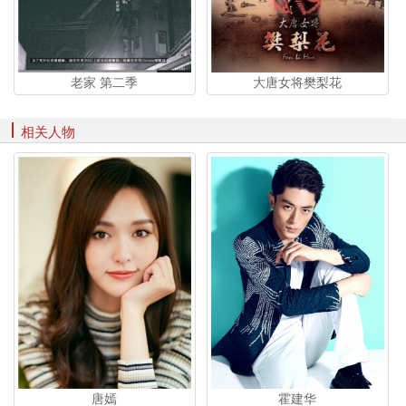
老家 第二季
大唐女将樊梨花
相关人物
唐嫣
霍建华