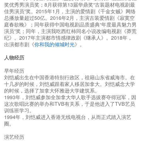
奖优秀男演员奖；8月获得第13届华鼎奖“古装题材电视剧最
佳男演员”奖。2015年1月，主演的爱情剧《千金女贼》网络
总播放量超过50亿。2016年2月，主演古装爱情剧《寂寞空
庭春欲晚》；同年获得中国电视剧品质盛典“年度最具魅力男
演员”奖；同年，主演我吃西红柿同名小说改编电视剧《莽荒
纪》。2017年主演都市情感律政剧《继承人》。2018年，
出演都市剧《
你和我的倾城时光
》。
人物经历
早年经历
刘恺威出生在中国香港特别行政区，祖籍山东省威海市。在
十几岁的时候，刘恺威跟着家人移居加拿大。刘恺威念大学
的时候，选择了加拿大怀雅逊大学建筑系。
1993年，刘恺威参加全加拿大华人歌手选拔赛夺得冠军，因
这次歌唱比赛的举办和TVB有关系，于是他进入了TVB艺员
训练班学习。
1994年，刘恺威进入香港无线电视台，从而正式踏入演艺
圈。
演艺经历