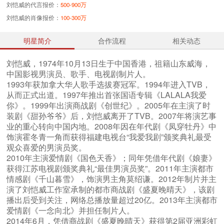
刘恺威的代言报价：
500-900万
刘恺威的肖像报价：
100-300万
明星简介
合作流程
相关动态
刘恺威，1974年10月13日生于中国香港，祖籍山东威海，
中国影视男演员、歌手、电视剧制片人。
1993年获加拿大华人歌手选拔赛冠军。1994年进入TVB，
从而正式出道。1997年推出首张国语专辑《LALALA我爱
你》。1999年出演商战剧《创世纪》。2005年在主演了时
装剧《甜孙爷爷》后，刘恺威离开了TVB。2007年将演艺事
业的重心转向中国内地。2008年因在年代剧《凤穿牡丹》中
饰演霍冬青一角而获得福建电视台“我爱我剧”颁奖典礼最受
观众喜爱的男演员奖。
2010年主演爱情剧《国色天香》；同年凭借年代剧《娘妻》
获得江苏电视剧颁奖典礼“最佳男演员奖”。2011年主演都市
情感剧《千山暮雪》，饰演男主角莫绍谦。2012年制片并主
演了刘恺威工作室承制的都市商战剧《盛夏晚晴天》，该剧
播出后受到关注，网络总播放量超过20亿。2013年主演都市
爱情剧《一念向北》并担任制片人。
2014年6月，凭借商战剧《盛夏晚晴天》获得第2届亚洲彩虹