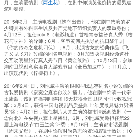
月，主演爱情剧《
两生花
》，在剧中饰演英俊痴情的暖男建
筑师秦漠。
2015年3月，主演电视剧《蜂鸟出击》，他在剧中饰演的罗
少卿具有外科医生以及共产党地下组织负责人的双重身份；
4月12日，担任cctv-6（电影频道）首档青春益智真人秀《校
花与学神》的导师；6月，客串黄伟杰执导的抗日战争剧
《你的传奇之危机四伏》；8月，出演古龙的经典作品《飞
刀又见飞刀》改编的同名电视剧；8月加盟央视财经频道社
交互动明星旅行真人秀节目《黄金线路》；10月13日，参加
湖南卫视创意实境真人游戏节目《全员加速中》；11月底，
出演现代剧《柠檬初上》。
2016年2月1日，刘恺威主演的根据匪我思存同名小说改编的
古装爱情剧《寂寞空庭春欲晚》播出，他在剧中饰演一代帝
王康熙，该剧首播期间连续16天获得全国卫视同时段收视冠
军；3月8日，获得中国电视剧品质盛典上“年度最具魅力男演
员”奖；4月21日，担任制片人并主演的都市情感商战剧《一
念向北》在央视八套上星播出。6月，刘恺威受邀担任第22
届上海电视节“白玉兰奖”评委；6月16日，主演都市话题剧
《周末父母》，在剧中饰演时尚杂志的资深编辑于致远；10