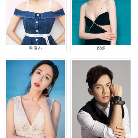
倪妮
毛俊杰