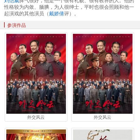
刘恺威
脾气很好，他是一个很有礼貌、很有教养的人。他的
性格较为内敛、腼腆，为人很绅士，平时也很会照顾和他一
起演戏的其他演员（
戴娇倩
评）。
参演作品
外交风云
外交风云