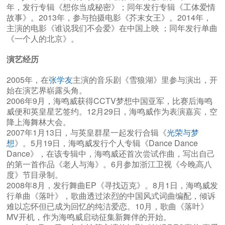
年，发行专辑《想你当成秘密》；同年发行专辑《工体爱情
故事》。2013年，参与拍摄电影《芥末女王》。2014年，
主演的电影《谁说我们不会爱》在中国上映 ；同年发行单曲
《一个人的北京》。
演艺经历
2005年，在
张学友
主演的音乐剧《雪狼湖》里参与演出，开
始在演艺界崭露头角。
2006年9月，海鸣威获得CCTV梦想中国亚军，比赛后海鸣
威便和英皇星艺签约。12月29日，海鸣威作为表演嘉宾，空
降上海舞林大会。
2007年1月13日，与英皇群星一起发行合辑《
光荣与梦
想
》。5月19日，海鸣威发行个人专辑《Dance Dance
Dance》，在该专辑中，海鸣威还首次尝试作曲，写出自己
的第一首作品《老人与海》。6月参加浙江卫视《今晚高八
度》节目录制。
2008年8月，发行舞曲EP《寻找迈克》。8月1日，海鸣威发
行单曲《落叶》，歌曲透过浓烈的中国风式词曲编配，倾诉
难以忘怀但已成为回忆的纯洁爱恋。10月，歌曲《落叶》
MV开机，作为海鸣威启动征集新舞伴的开始。