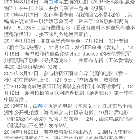
2009年8月24日，与
白冰
等主演的短剧《AUPRES赢妆·赢爱
物语》在中国上映，并参与演唱主题曲《想赢》 。
2010年4月29日，发行粤语专辑《我的回忆不是我的》，海
鸣威在该专辑中以活泼形象亮相，带来了13首歌曲和两首
MV 。5月25日，发行国语新歌《爱没有谁对不起谁只有谁不
懂得珍惜谁》，接下来到各地巡回宣传 。
2011年1月3日，参加英皇跨年晚会。7月12日，发行专辑
《相当你成秘密》。11月14日，发行EP单曲《爱过》 。12
月18日，海鸣威和特邀嘉宾Michael Jackson的模仿秀冠军
共同演唱了歌曲《寻找迈克尔》，并宣布专辑《工体爱情故
事2012新歌+精选》发布 。
2012年8月17日，参与拍摄江雨霏自导自演的电影《爱一
秒》在中国内地上映。12月9日，“鸣扬四海，威震阳
江”2012海鸣威巡演阳江站演唱会在阳江市体育馆举行 。12
月12日，参与拍摄的互联网跨界长剧《扬男翘女》第一季在
中国首播 。
2013年7月，由
郝平
执导的电影《芥末女王》在北京昌平绿
洲水乡开机拍摄，海鸣威参与拍摄该电影。10月出席电影
《谁说我们不会爱》预告片发布会。12月，由海鸣威演唱的
《谁说我们不会爱》发布MV。
2014年1月20日，海鸣威与影片的出品人、总制片人李菲在
深圳举行见面会活动，进行宣传电影《谁说我们不会爱》 。