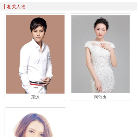
相关人物
陶钰玉
郑源