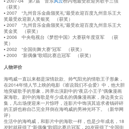
▪ 2007-04 第7届 音乐
风云
榜内地最受欢迎男歌手三强
（获奖）
▪ 2007 “九州音乐金曲颁奖礼”最受欢迎百度九州音乐王大
奖最受欢迎新人奖银奖 （获奖）
▪ 2007 “九州音乐金曲颁奖礼”最受欢迎百度九州音乐王大
奖金奖 （获奖）
▪ 2006 中央电视台《梦想中国》大赛获年度亚军 （获
奖）
▪ 2002 “全国街舞大赛”冠军 （获奖）
▪ 2000 “新偶像”歌唱比赛总冠军 （获奖）
人物评价
海鸣威一直以来都是深情款款、帅气阳光的情歌王子形象，
在2014年情人节上映的电影《谁说我们不会爱》中，他大胆
地突破歌手的形象，跨界出演剧中的“夜店小王子”偶像漫画
家海歌。剧中的海歌是年少成名的偶像漫画家，身边美女云
集，凡出场便迎来一片惊呼，连影片中饰演其追求者钱碎碎
的王妍也称自己完全拜倒在海鸣威的男神光环下。（新华网
评）
生活中的海鸣威，和影片中的海歌一样，也是少年成名，18
岁时就获得了“新偶像”歌唱比赛总冠军，20岁获得了“全国街