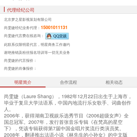
代理经纪公司
北京梦之星影视策划有限公司
15001011131
尚雯婕经纪业务
代理：
尚雯婕代言费
在线咨询：
此联系仅限明星代言，明星商务工作邀约
谢绝推销及粉丝报名培训等一切无关业务
尚雯婕的代言报价：
尚雯婕的肖像报价：
明星简介
合作流程
相关动态
尚雯婕（Laure Shang），1982年12月22日出生于上海市，
毕业于复旦大学法语系，中国内地流行乐女歌手、词曲创作
人。
2006年，获得湖南卫视娱乐选秀节目《2006超级女声》全
国总冠军。2007年，发行首张音乐专辑《在梵高的星空
下》，凭该专辑获得第7届中国金唱片奖流行类演员奖。
2008年，翻译推出法语小说《林先生的小孙女》的中文版