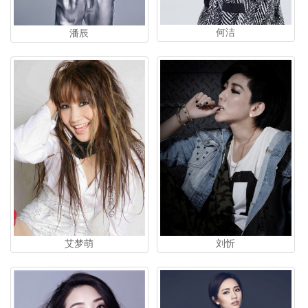
何洁
潘辰
艾梦萌
刘忻