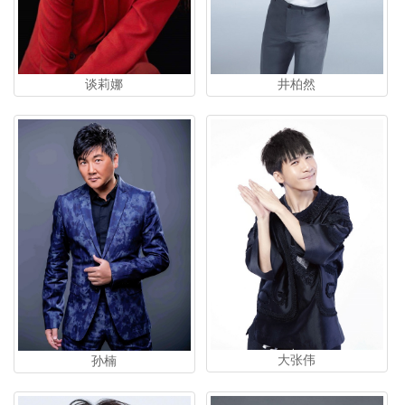
谈莉娜
井柏然
大张伟
孙楠