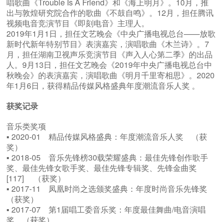
唱歌曲《Trouble Is A Friend》和《海上明月》。10月，推
出与敦煌研究院合作的歌曲《不鼓自鸣》。12月，担任腾讯
视频电音竞演节目《即刻电音》主理人。
2019年1月1日，担任文艺晚会《中央广播电视总台——放歌
新时代新年特别节目》表演嘉宾，演唱歌曲《木兰诗》。7
月，担任湖南卫视声乐竞演节目《声入人心第二季》的出品
人。9月13日，担任文艺晚会《2019年中央广播电视总台中
秋晚会》的表演嘉宾，演唱歌曲《明月千里寄相思》。2020
年1月6日，获得精品传媒风格盛典年度潮流音乐人奖 。
获奖记录
音乐类奖项
▪ 2020-01 精品传媒风格盛典：年度潮流音乐人奖 （获
奖）
▪ 2018-05 音乐先锋榜30载荣耀盛典：最佳先锋创作歌手
奖、最佳先锋女歌手奖、最佳先锋专辑奖、先锋金曲奖
[117] （获奖）
▪ 2017-11 凤凰时尚之选颁奖盛典：年度时尚音乐先锋奖
（获奖）
▪ 2017-07 第1届唱工委音乐奖：年度最佳舞曲/电音演唱
奖 （获奖）