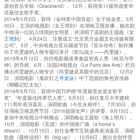
原创音乐专辑《Graceland》。12月，获得第11届华鼎奖华
语最佳女歌手奖。
2014年3月2日，获得《金钟奖中国音超》女子组金奖。3月
30日，主演的电视剧《女王驾到》在湖南卫视首播，她在剧
中饰演一位陷入绯闻的女明星，并演唱了该剧的主题曲《
女
王驾到
》。4月24日，注册成立“北京黑方金圆文化传媒有限
公司”。5月，中央电视台音乐频道节目《音乐传奇》制作播
出了尚雯婕的人物专题纪录片《歌坛战士——尚雯婕》。
2015年4月12日，担任电影频道青春益智真人秀《校花与学
神》的导师。6月，法国24电视台《Le Paris des Arts》栏目
播出尚雯婕的人物专访《尚雯婕及其眼中的北京》。12月2
日，演唱电影《鬼吹灯之
寻龙诀
》中丁思甜的角色宣传曲
《蝴蝶记忆太短》。
2016年5月7日，获得中国TOP榜“年度最受欢迎女歌手
奖”、“年度最佳跨界艺人奖”。6月3日，担任复旦大学建校
111周年表演嘉宾，演唱歌曲《今生永相伴》。7月30日，担
任湖南卫视选秀节目《2016超级女声》的评委。9月15日，
参加中央电视台中秋晚会，演唱晚会主题歌《海上明月》 。
10月，演唱电影《宾虚》的中国推广曲《a horse’s
dream》。10月15日，担任金鹰节互联盛典表演嘉宾，演唱
歌曲《最终信仰》和《big up》 。12月6日，推出全创作音