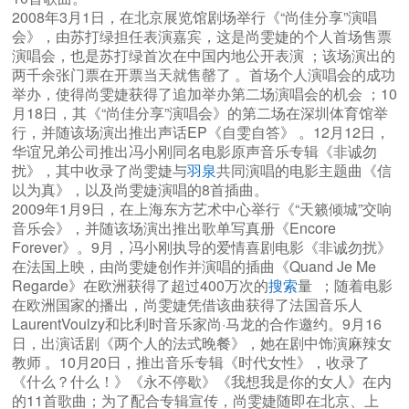
2008年3月1日，在北京展览馆剧场举行《“尚佳分享”演唱
会》，由苏打绿担任表演嘉宾，这是尚雯婕的个人首场售票
演唱会，也是苏打绿首次在中国内地公开表演 ；该场演出的
两千余张门票在开票当天就售罄了 。首场个人演唱会的成功
举办，使得尚雯婕获得了追加举办第二场演唱会的机会 ；10
月18日，其《“尚佳分享”演唱会》的第二场在深圳体育馆举
行，并随该场演出推出声话EP《自雯自答》 。12月12日，
华谊兄弟公司推出冯小刚同名电影原声音乐专辑《非诚勿
扰》，其中收录了尚雯婕与
羽泉
共同演唱的电影主题曲《信
以为真》，以及尚雯婕演唱的8首插曲。
2009年1月9日，在上海东方艺术中心举行《“天籁倾城”交响
音乐会》，并随该场演出推出歌单写真册《Encore
Forever》。9月，冯小刚执导的爱情喜剧电影《非诚勿扰》
在法国上映，由尚雯婕创作并演唱的插曲《Quand Je Me
Regarde》在欧洲获得了超过400万次的
搜索
量 ；随着电影
在欧洲国家的播出，尚雯婕凭借该曲获得了法国音乐人
LaurentVoulzy和比利时音乐家尚·马龙的合作邀约。9月16
日，出演话剧《两个人的法式晚餐》，她在剧中饰演麻辣女
教师 。10月20日，推出音乐专辑《时代女性》，收录了
《什么？什么！》《永不停歇》《我想我是你的女人》在内
的11首歌曲；为了配合专辑宣传，尚雯婕随即在北京、上