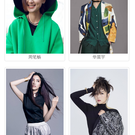
华晨宇
周笔畅