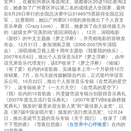
女声》，在被杭州赛区海选淘汰、成都赛区20进10比赛淘汰
后，她参加了广州赛区并以第二名的成绩进入全国赛，最终
在9月29日举行的全国总决赛中以5196975票获得全国总冠
军 。比赛期间，她以广州赛区10强的身份推出了个人首支
音乐单曲《Crazy Love》。赛后，她参加了由天娱传媒主办
的《超级女声“完美韵动”巡回演唱会》。12月，演唱电影
《面纱》的中文主题曲《梦之浮桥》，并亮相电影的首映发
布会。12月31日，参加湖南卫视《2006-2007跨年演唱
会》，演唱湖南卫视上星十周年主题歌《我要我的快乐》。
2007年6月6日，推出个人首张音乐EP《梦之浮桥》，由华
谊兄弟音乐代理发行，该EP收录了《梦之浮桥》《倾城》
《有了爱》在内的4首歌曲，实体版本上市一个月获得10万
张销量。7月，在与天娱传媒解除合约后，正式签约华谊音
乐公司。10月22日，推出个人首张音乐专辑《在梵高的星空
下》，该专辑收录了《一大片天空》《在梵高的星空下》
《我》在内的10首歌曲；尚雯婕凭该专辑分别获得音乐典礼
《2007年度北京流行音乐典礼》《2007年度TVB8金曲榜颁
奖典礼》颁发的“最受欢迎女新人奖”和““最佳新人金奖”，以
及《第7届中国金唱片奖》颁发的“流行类演员奖”。12月24
日，推出圣诞节主题的音乐专辑《关于·我们》，收录了《两
个下雪的夜》《雪夜狂想曲》《
在世界中心呼唤爱
》在内的
10首歌曲。