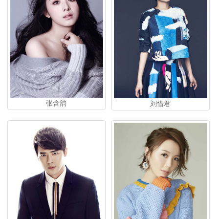
张含韵
刘惜君