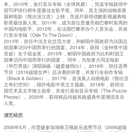
本。2010年，发行音乐专辑《全球风靡》，凭该专辑获得中
国TOP排行榜年度最佳女歌手奖。同年，其主演的动物亲善
题材电影《熊出没注意》上映，凭该片获得优酷影视盛典电
影类最佳新人奖。2011年，成为首位受邀亮相巴黎时装周的
中国内地歌手。2012年，在法国巴黎举办个人音乐会，并发
行音乐专辑《Ode To The Doom》。
2013年，担任中法文化交流大使，并献唱中国政府为法国总
统国事访问中国而举行的国宴。2014年，获得《金钟奖中国
音超》女子组金奖 。2015年，献唱中国政府为比利时国王
国事访问中国而举行的国宴 。同年，为加拿大同志电影
《毕巴男孩》演唱插曲《越爱越明白》。2016年，担任选秀
节目《2016超级女声》总决赛的评委，并发行全创作专辑
《Black & Golden》 。2017年，首演真人动画电影《熊出没
之奇幻空间》，唱作电影中英文主题曲。 2018年，获得法
国艺术及文学骑士勋章，并发行原创音乐专辑《The Puzzle
Pieces》 。2020年，获得精品传媒风格盛典年度潮流音乐
人奖。
演艺经历
2006年5月，尚雯婕参加湖南卫视娱乐选秀节目《2006超级