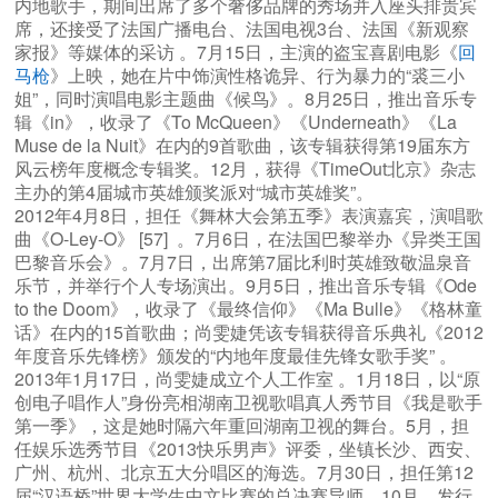
内地歌手，期间出席了多个奢侈品牌的秀场并入座头排贵宾
席，还接受了法国广播电台、法国电视3台、法国《新观察
家报》等媒体的采访 。7月15日，主演的盗宝喜剧电影《
回
马枪
》上映，她在片中饰演性格诡异、行为暴力的“裘三小
姐”，同时演唱电影主题曲《候鸟》。8月25日，推出音乐专
辑《in》，收录了《To McQueen》《Underneath》《La
Muse de la Nuit》在内的9首歌曲，该专辑获得第19届东方
风云榜年度概念专辑奖。12月，获得《TimeOut北京》杂志
主办的第4届城市英雄颁奖派对“城市英雄奖”。
2012年4月8日，担任《舞林大会第五季》表演嘉宾，演唱歌
曲《O-Ley-O》 [57] 。7月6日，在法国巴黎举办《异类王国
巴黎音乐会》。7月7日，出席第7届比利时英雄致敬温泉音
乐节，并举行个人专场演出。9月5日，推出音乐专辑《Ode
to the Doom》，收录了《最终信仰》《Ma Bulle》《格林童
话》在内的15首歌曲；尚雯婕凭该专辑获得音乐典礼《2012
年度音乐先锋榜》颁发的“内地年度最佳先锋女歌手奖” 。
2013年1月17日，尚雯婕成立个人工作室 。1月18日，以“原
创电子唱作人”身份亮相湖南卫视歌唱真人秀节目《我是歌手
第一季》，这是她时隔六年重回湖南卫视的舞台。5月，担
任娱乐选秀节目《2013快乐男声》评委，坐镇长沙、西安、
广州、杭州、北京五大分唱区的海选。7月30日，担任第12
届“汉语桥”世界大学生中文比赛的总决赛导师。10月，发行