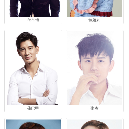
黄雅莉
付辛博
蒲巴甲
张杰