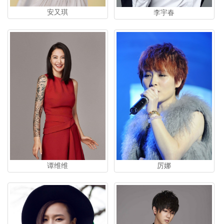
安又琪
李宇春
谭维维
厉娜