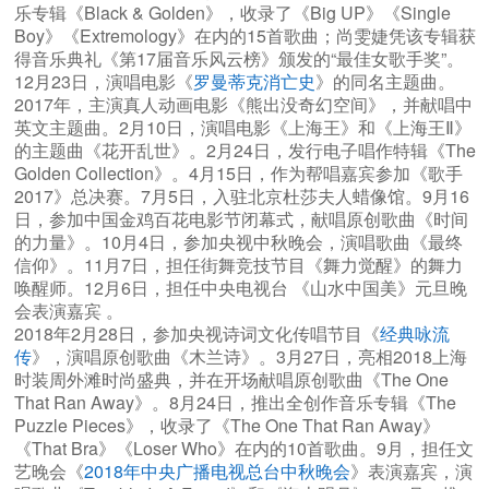
乐专辑《Black & Golden》，收录了《Big UP》《Single
Boy》《Extremology》在内的15首歌曲；尚雯婕凭该专辑获
得音乐典礼《第17届音乐风云榜》颁发的“最佳女歌手奖”。
12月23日，演唱电影《
罗曼蒂克消亡史
》的同名主题曲。
2017年，主演真人动画电影《熊出没奇幻空间》，并献唱中
英文主题曲。2月10日，演唱电影《上海王》和《上海王Ⅱ》
的主题曲《花开乱世》。2月24日，发行电子唱作特辑《The
Golden Collection》。4月15日，作为帮唱嘉宾参加《歌手
2017》总决赛。7月5日，入驻北京杜莎夫人蜡像馆。9月16
日，参加中国金鸡百花电影节闭幕式，献唱原创歌曲《时间
的力量》。10月4日，参加央视中秋晚会，演唱歌曲《最终
信仰》。11月7日，担任街舞竞技节目《舞力觉醒》的舞力
唤醒师。12月6日，担任中央电视台 《山水中国美》元旦晚
会表演嘉宾 。
2018年2月28日，参加央视诗词文化传唱节目《
经典咏流
传
》，演唱原创歌曲《木兰诗》。3月27日，亮相2018上海
时装周外滩时尚盛典，并在开场献唱原创歌曲《The One
That Ran Away》。8月24日，推出全创作音乐专辑《The
Puzzle Pieces》，收录了《The One That Ran Away》
《That Bra》《Loser Who》在内的10首歌曲。9月，担任文
艺晚会《
2018年中央广播电视总台中秋晚会
》表演嘉宾，演