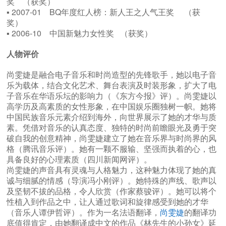
奖 （获奖）
▪ 2007-01 BQ年度红人榜：新人王之人气王奖 （获
奖）
▪ 2006-10 中国新魅力女性奖 （获奖）
人物评价
尚雯婕是融合电子音乐和时尚造型的先锋歌手，她以电子音
乐为载体，结合文化艺术、舞台表演及时装形象，扩大了电
子音乐在华语乐坛的影响力（《东方今报》评）。尚雯婕以
高学历及高素质的女性形象，在中国娱乐圈独树一帜。她将
中国民族音乐元素介绍到海外，向世界展示了她的才华与质
素。凭借对音乐的认真态度、独特的时尚前瞻眼光及勇于突
破自我的创意精神，尚雯婕建立了她在音乐界与时尚界的风
格（腾讯音乐评）。她有一颗不服输、坚强而执着的心，也
具备良好的心理素质（四川新闻网评）。
尚雯婕的声音具有灵魂与人格魅力，这种魅力体现了她的真
诚与细腻的情感（导演冯小刚评）。她特殊的声线、歌声以
及坚韧不拔的品格，令人欣赏（作家蔡骏评）。她可以将个
性植入到作品之中，让人通过歌词和旋律感受到她的才华
（音乐人谭伊哲评）。作为一名法语翻译，
尚雯婕
的翻译功
底值得肯定，由她翻译成中文的作品《林先生的小孙女》延