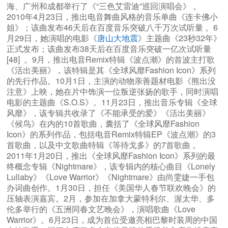
海、广州和成都举行了《“三色艾雷迪”巡回演唱会》 。
2010年4月23日，推出电音舞曲风格的音乐单曲《连卡佛小
姐》；该曲发布46天后在百度音乐突破八千万次试听量 。6
月29日，她演唱的电影《
唐山大地震
》主题曲《23秒32年》
正式发布；该曲发布38天后在百度音乐突破一亿次试听量
[48] 。9月，推出电音Remix特辑《波点潮》的首波主打歌
《活出美丽》，该特辑是其《全球风靡Fashion Icon》系列
的先行作品。10月1日，主演的动物亲善题材电影《熊出没
注意》上映，她在片中饰演一位叛逆张扬的歌手，同时演唱
电影的主题曲《S.O.S》。11月23日，推出音乐专辑《全球
风靡》，该专辑共收录了《不能承受的爱》《活出美丽》
《候鸟》在内的10首歌曲，囊括了《全球风靡Fashion
Icon》的系列作品，包括电音Remix特辑EP《波点潮》的3
首歌曲，以及中文歌曲特辑《等待戈多》的7首歌曲 。
2011年1月20日，推出《全球风靡Fashion Icon》系列的最
终概念专辑《Nightmare》，该专辑内的核心曲目《Lonely
Lullaby》《Love Warrior》《Nightmare》由尚雯婕一手包
办词曲创作。1月30日，担任《美国华人春节联欢晚会》的
压轴表演嘉宾。2月，参加在加拿大蒙特利尔、渥太华、多
伦多举行的《五洲同春文艺晚会》，演唱歌曲《Love
Warrior》。6月23日，成为首位受邀亮相巴黎时装周的中国