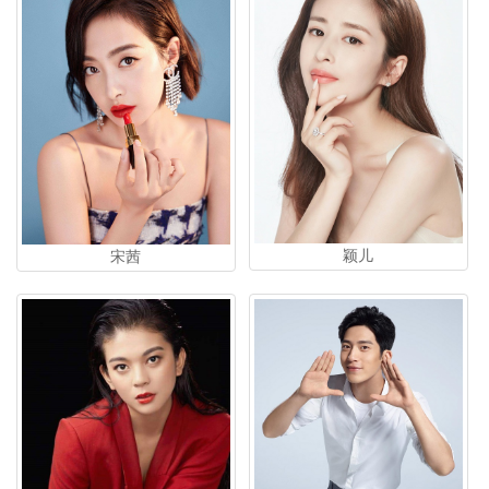
颖儿
宋茜