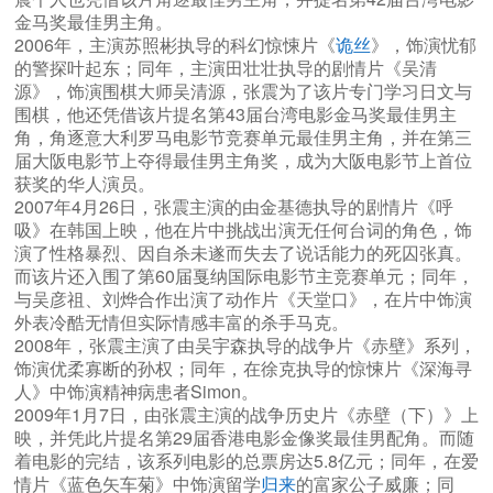
金马奖最佳男主角。
2006年，主演苏照彬执导的科幻惊悚片《
诡丝
》，饰演忧郁
的警探叶起东；同年，主演田壮壮执导的剧情片《吴清
源》，饰演围棋大师吴清源，张震为了该片专门学习日文与
围棋，他还凭借该片提名第43届台湾电影金马奖最佳男主
角，角逐意大利罗马电影节竞赛单元最佳男主角，并在第三
届大阪电影节上夺得最佳男主角奖，成为大阪电影节上首位
获奖的华人演员。
2007年4月26日，张震主演的由金基德执导的剧情片《呼
吸》在韩国上映，他在片中挑战出演无任何台词的角色，饰
演了性格暴烈、因自杀未遂而失去了说话能力的死囚张真。
而该片还入围了第60届戛纳国际电影节主竞赛单元；同年，
与吴彦祖、刘烨合作出演了动作片《天堂口》，在片中饰演
外表冷酷无情但实际情感丰富的杀手马克。
2008年，张震主演了由吴宇森执导的战争片《赤壁》系列，
饰演优柔寡断的孙权；同年，在徐克执导的惊悚片《深海寻
人》中饰演精神病患者Simon。
2009年1月7日，由张震主演的战争历史片《赤壁（下）》上
映，并凭此片提名第29届香港电影金像奖最佳男配角。而随
着电影的完结，该系列电影的总票房达5.8亿元；同年，在爱
情片《蓝色矢车菊》中饰演留学
归来
的富家公子威廉；同