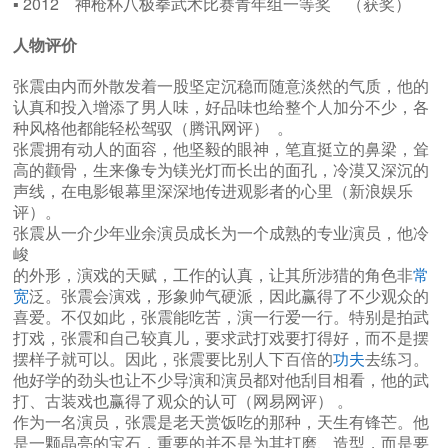
▪ 2012 神枪杯八极拳武术比赛青年组一等奖 （获奖）
人物评价
张震由内而外散发着一股坚定沉稳而随意淡然的气质，他的
认真和投入增添了男人味，好品味也给整个人加分不少，各
种风格他都能轻松驾驭（腾讯网评） 。
张震拥有动人的面容，他坚毅的眼神，笔直挺立的鼻梁，耸
高的颧骨，生来像专为镁光灯而长出的面孔，冷漠又深沉的
声线，在电影银幕里深深地传进观影者的心里（新浪娱乐
评）。
张震从一介少年业余演员成长为一个成熟的专业演员，他冷
峻
的外形，演戏的天赋，工作的认真，让其所涉猎的角色非
常
宽
泛。张震会演戏，形象帅气硬派，因此赢得了不少观众的
喜爱。不仅如此，张震能吃苦，演一行爱一行。特别是拍武
打戏，张震和自己较真儿，要求武打戏要打得好，而不是摆
摆样子就可以。因此，张震要比别人下百倍的
功夫
去练习。
他好学的劲头也让不少导演和演员都对他刮目相看，他的武
打、古装戏也赢得了观众的认可（网易网评） 。
作为一名演员，张震是老天赏饭吃的那种，天生有锋芒。他
是一颗晶亮的宝石，重要的并不是为其打磨、造型，而是要