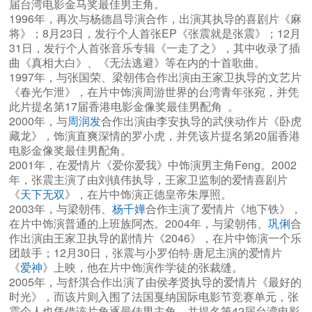
届台湾电影金马奖最佳男主角。
1996年，再次与杨德昌导演合作，出演其执导的喜剧片《麻
将》；8月23日，发行个人首张EP《张震就是张震》；12月
31日，发行个人首张音乐专辑《一走了之》，其中收录了插
曲《真相大白》、《无法逃避》等在内的十首歌曲。
1997年，与张国荣、梁朝伟合作出演由王家卫执导的文艺片
《春光乍泄》，在片中饰演周游世界的台湾青年张宛，并凭
此片提名第17届香港电影金像奖最佳男配角 。
2000年，与
周润发
合作出演由李安执导的武侠动作片《卧虎
藏龙》，饰演直爽深情的罗小虎，并凭该片提名第20届香港
电影金像奖最佳男配角。
2001年，在爱情片《爱你爱我》中饰演男主角Feng。2002
年，张震主演了由刘镇伟执导，王家卫监制的爱情喜剧片
《
天下无双
》，在片中饰演正德皇帝朱厚照。
2003年，与梁朝伟、
杨千嬅
合作主演了爱情片《地下铁》，
在片中饰演普通的上班族阿杰。2004年，与梁朝伟、
巩俐
合
作出演由王家卫执导的剧情片《2046》，在片中饰演一个乐
团鼓手；12月30日，张震与小罗伯特·唐尼主演的爱情片
《
爱神
》上映，他在片中饰演作学徒的张裁缝。
2005年，与舒淇合作出演了由侯孝贤执导的爱情片《最好的
时光》，而该片则入围了法国戛纳国际电影节竞赛单元，张
震个人也凭借该片角逐最佳男主角，并提名第42届台湾电影