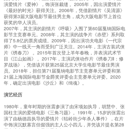
演爱情片《爱神》，饰演张裁缝 。2005年，因出演爱情片
《最好的时光》获得关注。2006年，凭借剧情片《吴清源》
获得第3届大阪电影节最佳男主角，成为大阪电影节上首位
获奖的华人演员。
2007年，其主演的剧情片《呼吸》入围了第60届戛纳国际电
影节主竞赛单元。2008年，其主演的战争片《赤壁》系列取
得了5.8亿的票房成绩。2009年，因出演功夫电影《一代宗
师》中一线天一角而受到广泛关注。2014年，主演古装武侠
片《绣春刀》 。2015年首次登上羊年春晚，并表演武术节
目《江山如画》 。2017年，主演武侠动作片《绣春刀Ⅱ：修
罗战场》，凭借该片获第25届北京大学生电影节最佳男演
员。2018年，担任第71届戛纳电影节主竞赛单元评委和第
21届上海国际电影节金爵奖评委会主竞赛单元评委。2020
年，确定出演电影《沙丘》和《缉魂》。
演艺经历
1980年，童年时期的张震参演了由宋项如执导，胡慧中、张
国柱主演的爱情电影《三角习题》。1991年，15岁的张震出
演了由杨德昌执导的爱情片《牯岭街少年杀人事件》，在片
中饰演沉默寡言但倔强的主人公小四儿，并凭该片提名第28