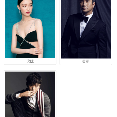
倪妮
黄觉