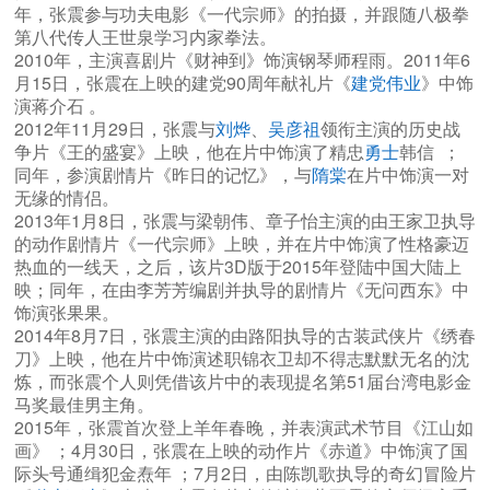
年，张震参与功夫电影《一代宗师》的拍摄，并跟随八极拳
第八代传人王世泉学习内家拳法。
2010年，主演喜剧片《财神到》饰演钢琴师程雨。2011年6
月15日，张震在上映的建党90周年献礼片《
建党伟业
》中饰
演蒋介石 。
2012年11月29日，张震与
刘烨
、
吴彦祖
领衔主演的历史战
争片《王的盛宴》上映，他在片中饰演了精忠
勇士
韩信 ；
同年，参演剧情片《昨日的记忆》，与
隋棠
在片中饰演一对
无缘的情侣。
2013年1月8日，张震与梁朝伟、章子怡主演的由王家卫执导
的动作剧情片《一代宗师》上映，并在片中饰演了性格豪迈
热血的一线天，之后，该片3D版于2015年登陆中国大陆上
映；同年，在由李芳芳编剧并执导的剧情片《无问西东》中
饰演张果果。
2014年8月7日，张震主演的由路阳执导的古装武侠片《绣春
刀》上映，他在片中饰演述职锦衣卫却不得志默默无名的沈
炼，而张震个人则凭借该片中的表现提名第51届台湾电影金
马奖最佳男主角。
2015年，张震首次登上羊年春晚，并表演武术节目《江山如
画》 ；4月30日，张震在上映的动作片《赤道》中饰演了国
际头号通缉犯金焘年 ；7月2日，由陈凯歌执导的奇幻冒险片