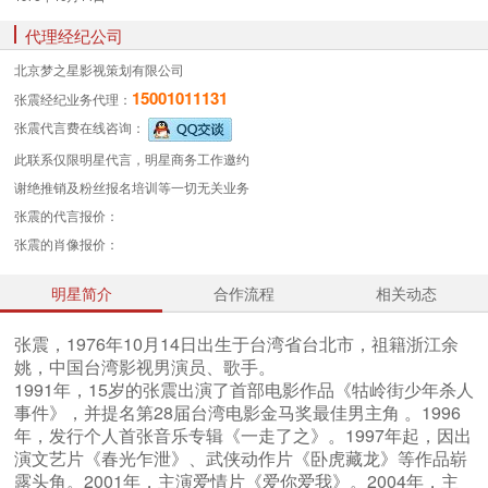
代理经纪公司
北京梦之星影视策划有限公司
15001011131
张震经纪业务
代理：
张震代言费
在线咨询：
此联系仅限明星代言，明星商务工作邀约
谢绝推销及粉丝报名培训等一切无关业务
张震的代言报价：
张震的肖像报价：
明星简介
合作流程
相关动态
张震，1976年10月14日出生于台湾省台北市，祖籍浙江余
姚，中国台湾影视男演员、歌手。
1991年，15岁的张震出演了首部电影作品《牯岭街少年杀人
事件》，并提名第28届台湾电影金马奖最佳男主角 。1996
年，发行个人首张音乐专辑《一走了之》。1997年起，因出
演文艺片《春光乍泄》、武侠动作片《卧虎藏龙》等作品崭
露头角。2001年，主演爱情片《爱你爱我》。2004年，主