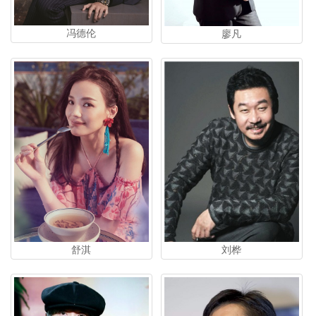
冯德伦
廖凡
刘桦
舒淇