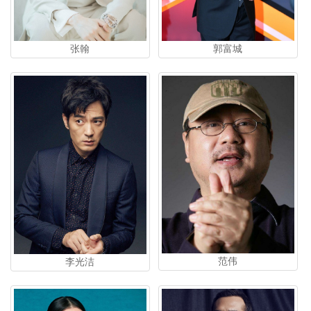
郭富城
张翰
范伟
李光洁