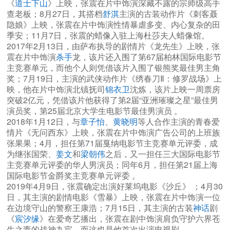
《
道士下山
》上映，张震在片中饰演深藏不露的宗师级高手
查老板；8月27日，其搭档
舒淇
主演的古装动作片《刺客聂
隐娘》上映，张震在片中饰演性情暴虐多变、内心复杂的田
季安；11月7日，张震的蜡像入驻上海杜莎夫人蜡像馆。
2017年2月13日，由萨布执导的剧情片《龙先生》上映，张
震在片中饰演
杀手
龙，该片还入围了第67届柏林国际电影节
主竞赛单元，而他个人则凭借该片入围了银熊奖最佳男主角
奖；7月19日，主演的武侠动作片《绣春刀Ⅱ：修罗战场》上
映，他在片中饰演北镇抚司
锦衣卫
沈炼，该片上映一周票房
突破2亿元，凭借该片他获得了第2届“亚洲璀璨之星”最佳男
演员奖，第25届北京大学生电影节最佳男演员 。
2018年1月12日，与
章子怡
、
黄晓明
等人合作主演的青春爱
情片《无问西东》上映，张震在片中饰演广告公司的上班族
张果果；4月，担任第71届戛纳电影节主竞赛单元评委，成
为继张国荣、
姜文
和
梁朝伟
之后，又一担任三大国际电影节
主竞赛单元评委的华人男演员；同年6月，担任第21届上海
国际电影节金爵奖主竞赛单元评委 。
2019年4月9日，张震确定出演好莱坞电影《沙丘》 ；4月30
日，其主演的剧情电影《雪暴》上映，张震在片中饰演一位
在边境守山的警察王康浩；7月15日，其主演的古装
神话
剧
《
宸汐缘
》在爱奇艺播出，张震在剧中饰演肩负守护六界苍
生之责的战神九宸，而这也是他首次出演电视剧。