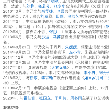
工作者姜言 ；同年，搭档
李幼斌
，主演反映两代三线建设者生
奖；然后，与
刘桦
、
杨若兮
、
张少华
合演喜剧电影《欠我十万
2010年3月，李乃文与
尚雯婕
、
李晨
共同主演中国第一部动物
秀男演员；7月，联合
刘威
葳、
田雨
、
张歆艺
主演另类谍战剧
2011年3月，主演草根谍战剧《借枪》，李乃文饰演银行经理“
幸福》，饰武越 ；10月，参与张猛执导的文艺怀旧电视剧《
2012年4月，搭档左小青、
张彤
，主演李木戈执导的都市情感
2013年6月，李乃文与
沙溢
、
马苏
搭档出演都市轻喜剧《结婚
名 。
2014年8月21日，李乃文与宋丹丹、
朱媛媛
、领衔主演都市爱
2014年9月23日，李乃文搭档张嘉译、
左小青
、朱锐主演的跨
2014年12月，李乃文主演的冷幽默谍战大剧《虎口拔牙》在
2016年2月25日，李乃文主演的悬疑网剧《示铃录》在搜狐
2017年10月，参演谍战剧《
天衣无缝
》，在剧中饰演江绍成。2
很好的收视率。2月28日，李乃文搭档张嘉译、
李小冉
、
宋丹
2018年2月，与
靳东
、
李宗翰
二度合作电视剧《
如果岁月可回
神》上映。
2019年2月12日，参演的电视剧《逆流而上的你》上映。1
艺、腾讯视频同步播出。
2020年，与
雷佳音
、
张国立
、
于和伟
、
周冬雨
主演了张艺谋
获奖记录