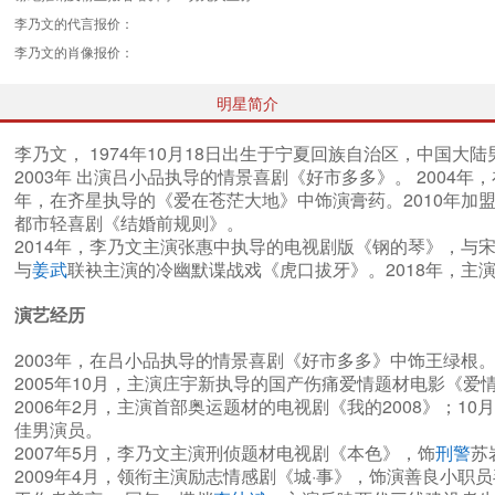
李乃文的代言报价：
李乃文的肖像报价：
明星简介
李乃文， 1974年10月18日出生于宁夏回族自治区，中国
2003年 出演吕小品执导的情景喜剧《好市多多》。 2004
年，在齐星执导的《爱在苍茫大地》中饰演膏药。2010年加盟
都市轻喜剧《结婚前规则》。
2014年，李乃文主演张惠中执导的电视剧版《钢的琴》，与
与
姜武
联袂主演的冷幽默谍战戏《虎口拔牙》。2018年，主
演艺经历
2003年，在吕小品执导的情景喜剧《好市多多》中饰王绿根
2005年10月，主演庄宇新执导的国产伤痛爱情题材电影《
2006年2月，主演首部奥运题材的电视剧《我的2008》；1
佳男演员。
2007年5月，李乃文主演刑侦题材电视剧《本色》，饰
刑警
苏
2009年4月，领衔主演励志情感剧《城·事》，饰演善良小