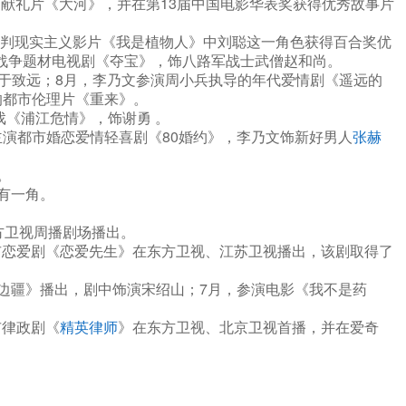
献礼片《大河》，并在第13届中国电影华表奖获得优秀故事片
批判现实主义影片《我是植物人》中刘聪这一角色获得百合奖优
演战争题材电视剧《夺宝》，饰八路军战士武僧赵和尚。
于致远；8月，李乃文参演周小兵执导的年代爱情剧《遥远的
的都市伦理片《重来》。
戏《浦江危情》，饰谢勇 。
演都市婚恋爱情轻喜剧《80婚约》，李乃文饰新好男人
张赫
。
有一角。
方卫视周播剧场播出。
市恋爱剧《恋爱先生》在东方卫视、江苏卫视播出，该剧取得了
边疆》播出，剧中饰演宋绍山；7月，参演电影《我不是药
市律政剧《
精英律师
》在东方卫视、北京卫视首播，并在爱奇