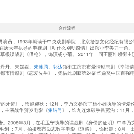
合作流程
大陆男演员，1993年就读于中央戏剧学院，北京拾捌文化经纪有限
年，在唐大年执导的电视剧《动什么别动感情》出演小李美刀一角。 2
草根谍战剧《借枪》，饰演杨小菊。 2011年，同王丽坤领衔主
宋丹丹、朱媛媛、
朱泳腾
、
郭达
领衔主演都市爱情励志剧《幸福
演都市情感剧《恋爱先生》，凭借此剧获第24届华鼎奖中国百强
。
爱情的牙齿》，饰魏迎秋；12月，李乃文参演了杨小雄执导的情
0月，主演战争贺岁电影《
集结号
》，饰九连爆破手吕宽沟；11月
岩。2008年3月，在毛卫宁执导的谍战剧《身份的证明》中李乃
职员毛剑 ；7月，拍摄都市励志数字电影《道路》，饰邱晨；8月