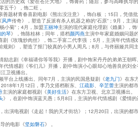
活的历史戏《爱在苍茫大地》，饰膏药；随后，参与高峰执导的
零五千》，饰二旺 。
亲善题材青春喜剧电影《熊出没注意》，饰白板 ；15日，凭借
《
风声
传奇》，塑造了反派有杀人机器之称的“石原”；9月，主
杨小菊”；4月，加盟
王丽坤
主演的现代家庭伦理剧《婚巢》，饰
钢的琴
》，饰陈桂林；同年，搭档
颜丙燕
主演中年家庭婚姻问题
喜剧《玫瑰炒肉丝》，饰二手富二代李强 ；5月，主演年代情感
前规则》，塑造了抠门较真的小男人周凡；8月，与佟丽娅共同主
情励志剧《幸福请你等等我》开播，剧中饰宋丹丹的弟弟王朝晖
年代情感剧《爷们儿》开播，剧中饰演小心眼却心地善良的刘全
浙江卫视播出。
视频平台上线播出。同年7月，主演的民国悬疑剧《
老九门
》在东
018年1月12日，李乃文搭档靳东、
江疏影
、
辛芷蕾
主演的都
丹
主演的家庭都视剧《
美好生活
》在东方卫视、北京卫视播出。
头
》，在剧中饰演蓝天愚；5月8日，主演的年代情感剧《爱情的
2月，出演电视剧《走起！我的天才街坊》；12月20日，出演的都
执导的电影《
坚如磐石
》 。