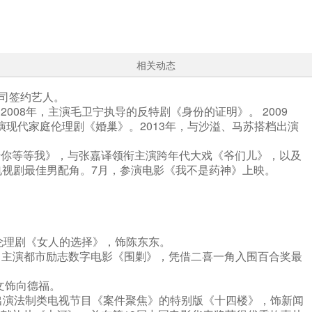
相关动态
公司签约艺人。
008年，主演毛卫宁执导的反特剧《身份的证明》。 2009
演现代家庭伦理剧《婚巢》。2013年，与沙溢、马苏搭档出演
请你等等我》，与张嘉译领衔主演跨年代大戏《爷们儿》，以及
电视剧最佳男配角。7月，参演电影《我不是药神》上映。
爱伦理剧《女人的选择》，饰陈东东。
，主演都市励志数字电影《围剿》，凭借二喜一角入围百合奖最
文饰向德福。
，出演法制类电视节目《案件聚焦》的特别版《十四楼》，饰新闻