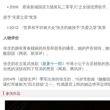
▪ 2006 香港新城国语力颁奖礼二零零六”之全国优秀歌
授予“关爱之星”奖章
▪ 2012 “世界和平祈祷大会”张含韵被授予“关爱之星”奖
人物评价
张含韵拥有青春靓丽的外形和甜美的嗓音。她的声音很纯，她
酸甜甜（网易、新浪评）。
张含韵在古装武侠剧《
新萧十一郎
》中将小公子古灵精怪的形
自然的演技得到了导演的赞赏（网易、腾讯评）。
2004年《超级女声》季军出身的张含韵，15岁凭歌曲《酸
爆灯而被称为“四大甜姐”之一。性感露背上阵的她边弹琴边弹唱《
参演作品