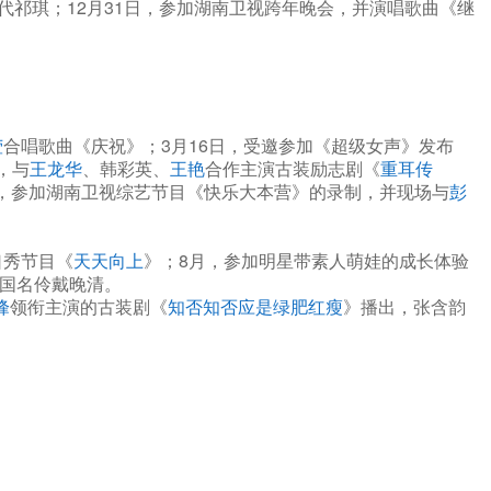
祁琪；12月31日，参加湖南卫视跨年晚会，并演唱歌曲《继
莹
合唱歌曲《庆祝》；3月16日，受邀参加《超级女声》发布
，与
王龙华
、韩彩英、
王艳
合作主演古装励志剧《
重耳传
月，参加湖南卫视综艺节目《快乐大本营》的录制，并现场与
彭
口秀节目《
天天向上
》；8月，参加明星带素人萌娃的成长体验
国名伶戴晚清。
峰
领衔主演的古装剧《
知否知否应是绿肥红瘦
》播出，张含韵