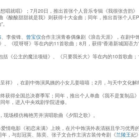
《想唱就唱》；7月20日，推出首张个人音乐专辑《我很张含韵
而歌曲《酸酸甜甜就是我》则获得十大金曲；同年，推出首张个人E
”。
伟
、李俊锋、
曾宝仪
合作主演青春偶像剧《浪击天涯》，在剧中
、《哎呀呀》等在内的11首歌曲；8月，获得“香港新城国语力
了包括《公主的魔法项链》、《只要我长大》等在内的10首歌曲
呈祥》，在剧中饰演凤姨的小女儿姜嘻嘻；2月，与天中文化解约
，最终获得全国总决赛季军；同年，推出个人单曲《我不是复制品
；同年，进入中央戏剧学院进修。
比赛，现场模仿梅艳芳并演唱歌曲《夕阳之歌》。
青春爱情电影《初恋未满》上映，在片中饰演外表清丽且学习优
同年，与彭冠英、陈奕、张子文合作主演古装传奇剧《
兰陵王
妃