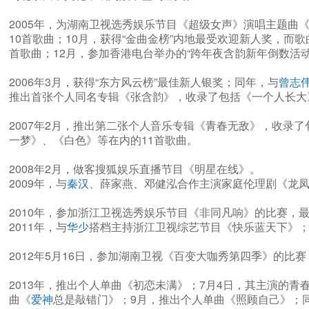
2005年，为湖南卫视选秀娱乐节目《超级女声》演唱主题曲
10首歌曲；10月，获得“金曲金榜”内地最受欢迎新人奖，
首歌曲；12月，参加香港电台举办的“跨年夜含韵新年倒数活动
2006年3月，获得“东方风云榜”最佳新人银奖；同年，与
曾志
推出首张个人同名专辑《张含韵》，收录了包括《一个人长大》
2007年2月，推出第二张个人音乐专辑《青春无敌》，收录
一梦》、《白色》等在内的11首歌曲。
2008年2月，做客搜狐娱乐直播节目《明星在线》。
2009年，与
秦汉
、薛家燕、邓健泓合作主演家庭伦理剧《龙凤
2010年，参加浙江卫视选秀娱乐节目《非同凡响》的比赛
2011年，与
华少
搭档主持浙江卫视综艺节目《快乐蓝天下》
2012年5月16日，参加湖南卫视《百变大咖秀第四季》的
2013年，推出个人单曲《初恋未满》；7月4日，其主演的
曲《
爱神
总是敲错门》；9月，推出个人单曲《照顾自己》；