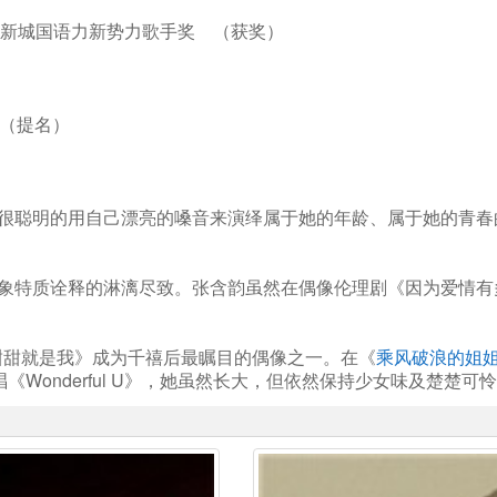
手、新城国语力新势力歌手奖 （获奖）
章 （提名）
很聪明的用自己漂亮的嗓音来演绎属于她的年龄、属于她的青春
象特质诠释的淋漓尽致。张含韵虽然在偶像伦理剧《因为爱情有
酸甜甜就是我》成为千禧后最瞩目的偶像之一。在《
乘风破浪的姐
Wonderful U》，她虽然长大，但依然保持少女味及楚楚可