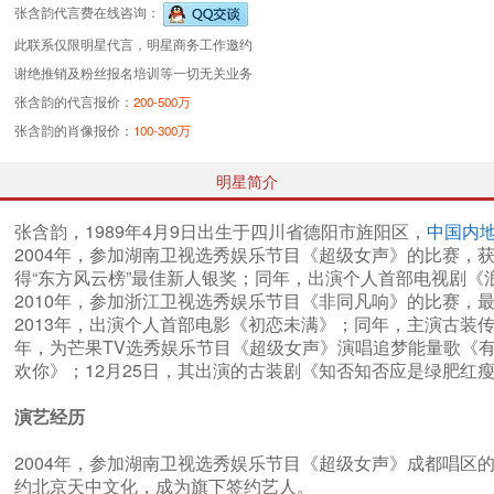
张含韵代言费
在线咨询：
此联系仅限明星代言，明星商务工作邀约
谢绝推销及粉丝报名培训等一切无关业务
张含韵的代言报价：
200-500万
张含韵的肖像报价：
100-300万
明星简介
张含韵，1989年4月9日出生于四川省德阳市旌阳区，
中国内
2004年，参加湖南卫视选秀娱乐节目《超级女声》的比赛，获
得“东方风云榜”最佳新人银奖；同年，出演个人首部电视剧《浪
2010年，参加浙江卫视选秀娱乐节目《非同凡响》的比赛，
2013年，出演个人首部电影《初恋未满》；同年，主演古装传
年，为芒果TV选秀娱乐节目《超级女声》演唱追梦能量歌《有
欢你》；12月25日，其出演的古装剧《知否知否应是绿肥红瘦
演艺经历
2004年，参加湖南卫视选秀娱乐节目《超级女声》成都唱
约北京天中文化，成为旗下签约艺人。