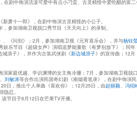
，在剧中饰演活泼可爱中有点小刁蛮、古灵精怪中爱吃醋的富二代
《新萧十一郎》，在剧中饰演古灵精怪的小公子。
年，参加湖南卫视脱口秀节目《天天向上》的录制。
》、《问别》；2月，参加湖南卫视《元宵喜乐会》，并与
杨钰
选秀娱乐节目《超级女声》演唱追梦能量歌《有梦别放下》；同年
边城浪子》，并作为古装武侠剧《
新边城浪子
》的宣传曲；12
中饰演家庭优越、学识渊博的女主角冷珊；7月，参加湖南卫视脱
、
刘敏涛
等合作出演民国奇幻剧《南烟斋笔录》，在剧中饰演民
月20日，推出个人单曲《喜欢你》；12月25日，由
赵丽颖
、
冯绍
得隐忍。
该节目于6月12日在芒果TV开播。