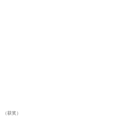
人奖 （获奖）