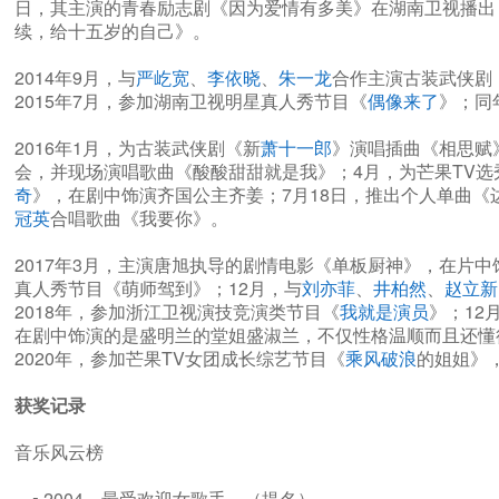
日，其主演的青春励志剧《因为爱情有多美》在湖南卫视播出
续，给十五岁的自己》。
2014年9月，与
严屹宽
、
李依晓
、
朱一龙
合作主演古装武侠剧
2015年7月，参加湖南卫视明星真人秀节目《
偶像来了
》；同
2016年1月，为古装武侠剧《新
萧十一郎
》演唱插曲《相思赋
会，并现场演唱歌曲《酸酸甜甜就是我》；4月，为芒果TV
奇
》，在剧中饰演齐国公主齐姜；7月18日，推出个人单曲《
冠英
合唱歌曲《我要你》。
2017年3月，主演唐旭执导的剧情电影《单板厨神》，在片
真人秀节目《萌师驾到》；12月，与
刘亦菲
、
井柏然
、
赵立新
2018年，参加浙江卫视演技竞演类节目《
我就是演员
》；12
在剧中饰演的是盛明兰的堂姐盛淑兰，不仅性格温顺而且还懂
2020年，参加芒果TV女团成长综艺节目《
乘风破浪
的姐姐》，
获奖记录
音乐风云榜
▪ 2004 最受欢迎女歌手 （提名）