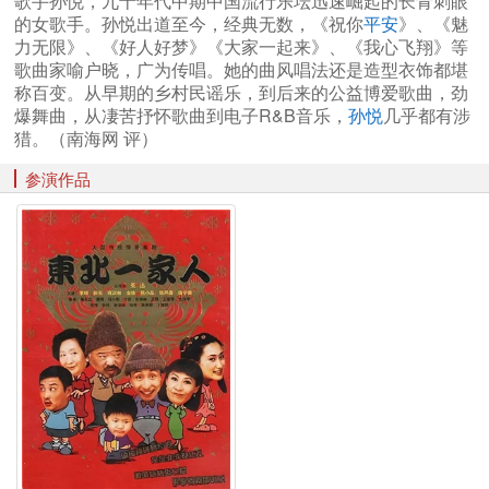
歌手孙悦，九十年代中期中国流行乐坛迅速崛起的长青刺眼
的女歌手。孙悦出道至今，经典无数，《祝你
平安
》、《魅
力无限》、《好人好梦》《大家一起来》、《我心飞翔》等
歌曲家喻户晓，广为传唱。她的曲风唱法还是造型衣饰都堪
称百变。从早期的乡村民谣乐，到后来的公益博爱歌曲，劲
爆舞曲，从凄苦抒怀歌曲到电子R&B音乐，
孙悦
几乎都有涉
猎。（南海网 评）
参演作品