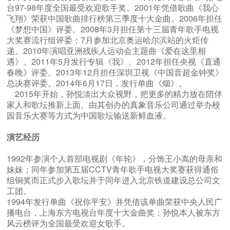
台97-98年度全国最受欢迎歌手奖。2001年凭借歌曲《我心
飞翔》荣获中国歌曲排行榜第三季度十大金曲。2006年担任
《梦想中国》评委。2008年3月担任第十三届青年歌手电视
大奖赛流行组评委；7月参加北京奥运哈尔滨站的火炬传
递。2010年演唱亚洲残疾人运动会主题曲《爱在这里相
遇》。2011年5月发行专辑《我》。2012年担任央视《直通
春晚》评委。2013年12月担任深圳卫视《中国音超金钟奖》
总决赛评委。2014年6月17日，发行单曲《烟》。
2015年开始，孙悦淡出大众视野，把更多的精力放在陪伴
家人和歌坛推新上面。由其创办的真象音乐公司通过举办校
园音乐大赛等方式为中国歌坛输送新鲜血液。
演艺经历
1992年参演个人首部电视剧《年轮》，分饰王小嵩的母亲和
妹妹；同年参加第五届CCTV青年歌手电视大奖赛获得通俗
组铜奖而正式步入歌坛并于同年进入北京铁道建设总公司文
工团。
1994年发行单曲《祝你平安》并凭借该单曲荣获中央人民广
播电台，上海东方电视台年度十大金曲奖；孙悦本人被东方
风云榜评为全国最受欢迎女歌手。