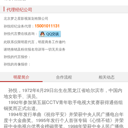
代理经纪公司
北京梦之星影视策划有限公司
15001011131
孙悦经纪业务
代理：
孙悦代言费
在线咨询：
此联系仅限明星代言，明星商务工作邀约
谢绝推销及粉丝报名培训等一切无关业务
孙悦的代言报价：
孙悦的肖像报价：
明星简介
合作流程
相关动态
孙悦，1972年6月29日出生在黑龙江省哈尔滨市，中国内
地女歌手、演员。
1992年参加第五届CCTV青年歌手电视大奖赛获得通俗组
铜奖而正式出道。
1994年发行单曲《祝你平安》并荣获中央人民广播电台年
度十大金曲奖。1995年发行个人首张专辑《心情不错》并荣
获中央电视台优秀金榜磁带奖。1998年荣获中央人民广播电