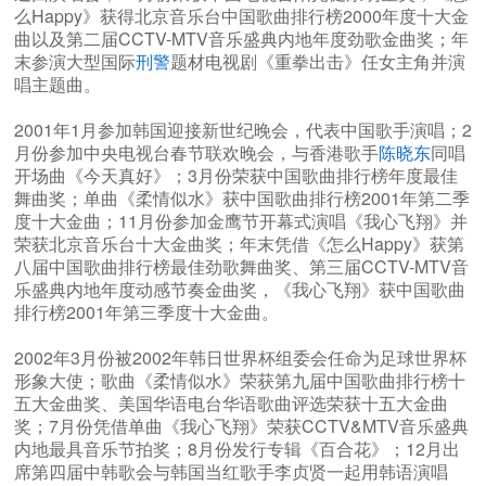
么Happy》获得北京音乐台中国歌曲排行榜2000年度十大金
曲以及第二届CCTV-MTV音乐盛典内地年度劲歌金曲奖；年
末参演大型国际
刑警
题材电视剧《重拳出击》任女主角并演
唱主题曲。
2001年1月参加韩国迎接新世纪晚会，代表中国歌手演唱；2
月份参加中央电视台春节联欢晚会，与香港歌手
陈晓东
同唱
开场曲《今天真好》；3月份荣获中国歌曲排行榜年度最佳
舞曲奖；单曲《柔情似水》获中国歌曲排行榜2001年第二季
度十大金曲；11月份参加金鹰节开幕式演唱《我心飞翔》并
荣获北京音乐台十大金曲奖；年末凭借《怎么Happy》获第
八届中国歌曲排行榜最佳劲歌舞曲奖、第三届CCTV-MTV音
乐盛典内地年度动感节奏金曲奖，《我心飞翔》获中国歌曲
排行榜2001年第三季度十大金曲。
2002年3月份被2002年韩日世界杯组委会任命为足球世界杯
形象大使；歌曲《柔情似水》荣获第九届中国歌曲排行榜十
五大金曲奖、美国华语电台华语歌曲评选荣获十五大金曲
奖；7月份凭借单曲《我心飞翔》荣获CCTV&MTV音乐盛典
内地最具音乐节拍奖；8月份发行专辑《百合花》；12月出
席第四届中韩歌会与韩国当红歌手李贞贤一起用韩语演唱