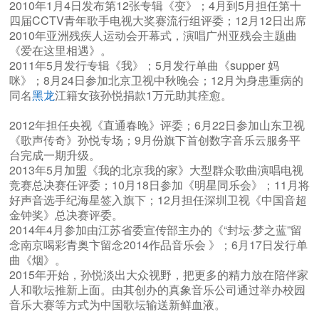
2010年1月4日发布第12张专辑《变》；4月到5月担任第十
四届CCTV青年歌手电视大奖赛流行组评委；12月12日出席
2010年亚洲残疾人运动会开幕式，演唱广州亚残会主题曲
《爱在这里相遇》。
2011年5月发行专辑《我》；5月发行单曲《supper 妈
咪》；8月24日参加北京卫视中秋晚会；12月为身患重病的
同名
黑龙
江籍女孩孙悦捐款1万元助其痊愈。
2012年担任央视《直通春晚》评委；6月22日参加山东卫视
《歌声传奇》孙悦专场；9月份旗下首创数字音乐云服务平
台完成一期升级。
2013年5月加盟《我的北京我的家》大型群众歌曲演唱电视
竞赛总决赛任评委；10月18日参加《明星同乐会》；11月将
好声音选手纪海星签入旗下；12月担任深圳卫视《中国音超
金钟奖》总决赛评委。
2014年4月参加由江苏省委宣传部主办的《“封坛·梦之蓝”留
念南京喝彩青奥卞留念2014作品音乐会 》；6月17日发行单
曲《烟》。
2015年开始，孙悦淡出大众视野，把更多的精力放在陪伴家
人和歌坛推新上面。由其创办的真象音乐公司通过举办校园
音乐大赛等方式为中国歌坛输送新鲜血液。