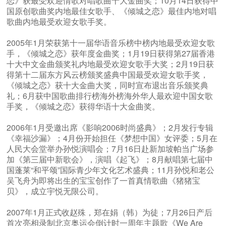
恋》获最受欢迎情歌对唱歌曲十大金曲奖；10月14日获得中
国原创歌曲奖内地最佳女歌手、《倾城之恋》最佳内地对唱
歌曲内地最受欢迎女歌手奖。
2005年1月荣获第十一届华语音乐榜中榜内地最受欢迎女歌
手，《倾城之恋》获年度金曲奖；1月19日获得第27届香港
十大中文金曲颁奖礼内地最受欢迎女歌手大奖；2月19日获
得第十二届东方风云榜颁奖盛典中国最受欢迎女歌手奖，
《倾城之恋》获十大金曲大奖，同时宣布退出音乐颁奖典
礼；6月获中国歌曲排行榜海外榜海外华人最欢迎中国女歌
手奖，《倾城之恋》获得华语十大金曲奖。
2006年1月受邀出席《影响2006时尚盛典》；2月发行专辑
《幸福沙漏》；4月份开始担任《梦想中国》女评委；5月在
人民大会堂举办孙悦演唱会；7月16日赴新加坡帕当广场参
加《第三届中新歌会》，演唱《起飞》；8月献唱第七届中
国蓬莱“和平颂”国际青少年文化艺术盛典；11月孙悦和老公
吴飞舟为即将出生的宝宝创作了一首真情歌曲《猪猪宝
贝》，成立宇悦无限公司。
2007年1月正式收赵殊，郑在娟（韩）为徒；7月26日产后
首次亮相录制北京奥运会倒计时一周年主题歌《We Are