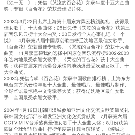
《独一无二》；凭借《哭泣的百合花》荣获年度十五大金曲
奖，专辑《百合花》荣获最佳唱片奖。
2003年3月22日出席上海第十届东方风云榜颁奖礼，获得最
佳女歌手、十大金曲奖；28日凭借《哭泣的百合花》获第三
届音乐风云榜十大金曲奖；30日发行个人心事札记《一个
悦》；4月获第八届中国原创歌曲榜辽沈地区最佳女歌手、
《百合花》荣获最佳专辑奖、《哭泣的百合花》荣获十大金
曲奖；11月获雪碧我的选择中国原创音乐流行榜2002-2003
年选内地最受欢迎女歌手、《哭泣的百合花》获十大金曲
奖；获得首届东南劲爆音乐榜内地劲爆最受欢迎女歌手、十
大金曲奖。
2003年凭借专辑《百合花》荣获中国歌曲排行榜，上海东方
电台东方风云榜年度十大金曲、最佳唱片、最佳唱片制作、
全球华语最惊艳中文专辑等大奖；获得辽沈地区最佳女歌
手、全国最受欢迎女歌手。
2004年1月19日赴韩国汉城参加亚洲文化交流贡献奖颁奖礼
获韩国文化部部长颁发亚洲文化交流贡献奖；7月获第六届
CCTV-MTV音乐盛典最佳女歌手十大金曲大奖；8月份获第
四届全球华语歌曲排行榜年度最佳舞台演绎奖，《倾城之