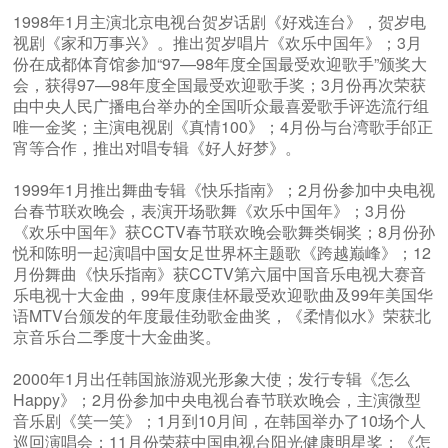
1998年1月主演北京电视台贺岁话剧《好戏连台》，贺岁电
视剧《家和万事兴》。推出贺岁唱片《欢乐中国年》；3月
份在成都体育馆参加“97—98年度全国最受欢迎歌手”颁奖大
会，获得97—98年度全国最受欢迎歌手奖；3月份再次荣获
由中央人民广播电台举办的全国听众最喜爱歌手评选流行组
唯一金奖；主演电视剧《真情100》；4月份与台湾歌手邰正
宵等合作，推出对唱专辑《好人好梦》。
1999年1月推出舞曲专辑《快乐指南》；2月份参加中央电视
台春节联欢晚会，表演开场歌舞《欢乐中国年》；3月份
《欢乐中国年》获CCTV春节联欢晚会歌舞类铜奖；8月份孙
悦和陈明一起演唱中国女足世界杯主题歌《跨越巅峰》；12
月份舞曲《快乐指南》获CCTV第六届中国音乐电视大赛音
乐电视十大金曲，99年度康佳杯最受欢迎歌曲及99年美国华
语MTV台颁发的年度最佳劲歌金曲奖，《柔情似水》荣获北
京音乐台二季度十大金曲奖。
2000年1月出任韩国旅游观光形象大使；发行专辑《怎么
Happy》；2月份参加中央电视台春节联欢晚会，主演微型
音乐剧《笑一笑》；1月到10月间，在韩国举办了10场个人
巡回演唱会；11月份荣获中国电视台阳光健康明星奖；《怎