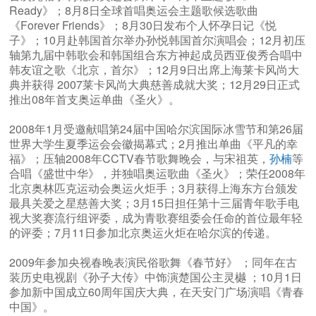
Ready》；8月8日全球首唱奥运会主题歌候选歌曲
《Forever Friends》；8月30日发布个人怀孕日记《悦
子》；10月赴韩国首尔举办孙悦韩国首尔演唱会；12月初压
轴第九届中韩歌会和韩国组合东方神起成员西亚俊秀合唱中
韩友谊之歌《北京，首尔》；12月9日出席上海莱卡风尚大
典并获得 2007莱卡风尚大典慈善成就大奖；12月29日正式
推出08年首支奥运单曲《圣火》。
2008年1月受邀献唱第24届中国哈尔滨国际冰雪节和第26届
世界大学生夏季运会会徽揭幕式；2月推出单曲《平凡的幸
福》；压轴2008年CCTV春节歌舞晚会，与宋祖英，
孙楠
等
合唱《盛世中华》，并独唱奥运歌曲《圣火》；荣任2008年
北京奥林匹克运动会奥运火炬手；3月获得上海东方台颁发
最具关爱之星慈善大奖；3月15日担任第十三届青年歌手电
视大奖赛流行组评委，成为青歌赛组委会任命的首位最年轻
的评委；7月11日参加北京奥运火炬在哈尔滨的传递。
2009年参加央视春晚表演民俗歌舞《春节好》 ；同年在古
装历史电视剧《孙子大传》中饰演楚国公主灵樾 ；10月1日
参加新中国成立60周年国庆大典，在天安门广场演唱《青春
中国》。