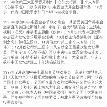
1995年签约正大国际音乐制作中心并发行第一张个人专辑
《心情不错》，该专辑获中央电视台优秀金榜磁带奖；12月
份，代表中国歌手参加日本NHK电视台节目。
1996年参加中央电视台春节联欢晚会，其后受美国华美电台
邀请直飞美国拉斯维加斯，参加了3台大型演唱会；主演电
视剧《泯灭》并演唱主题曲《伙伴》。9月份代表中国歌手
参加亚洲歌坛音乐展示会活动。10月份主演香港影片《亚布
利之恋》并唱主题歌。11月份发行第二张个人专辑《伙
伴》；12月份获得第三届东方风云榜全国最受欢迎女歌手
奖；同年专辑《心情不错》再获中央电台优秀金榜磁带奖，
主打单曲《心情不错》获得数十家电台十大金曲奖。年末，
获得中国歌坛辉煌二十年演唱成就奖。
1997年2月参加中央电视台春节联欢晚会，主演的微型音乐
剧《天长地久》获最受欢迎的春节晚会节目金奖；同年获得
全国十佳歌手奖，全国听众最喜欢的歌手评选金奖等音乐大
奖，歌曲《伙伴》被上海东方电台，西安音乐台评选为年度
十大金曲，孙悦本人被《中国演员报》评为全国十大通俗歌
手；同年被推举为全国青联委员，被北京军区破格授予预备
役军官职衔。