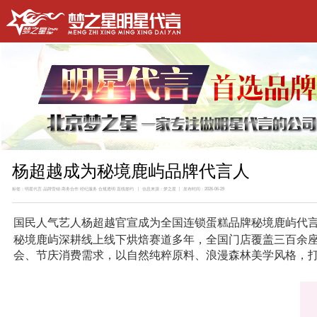
杨超越成为秘境鹿屿品牌代言人
标签：明星代言·品牌营销·商务合作·经纪服务·合规透明·直线签约 | 信息来源：梦之星 | 发布时间：2026-06-29
国民人气艺人杨超越官宣成为全国连锁蛋糕品牌秘境鹿屿代
秘境鹿屿深耕线上线下烘焙赛道多年，全国门店覆盖三百余
会、节庆消费需求，以自然纯粹原料、浪漫森林美学风格，