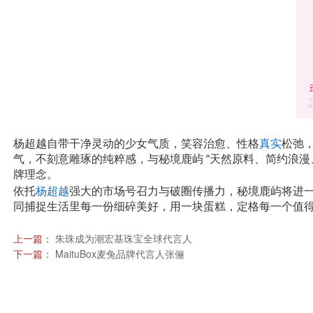
杨超越自带干净灵动的少女气质，笑容治愈、性格
真实
松弛
气，不刻意雕琢的纯粹感，与秘境鹿屿 “天然原料、简约浪
牌理念。
依托
杨超越
强大的市场号召力与破圈传播力，秘境鹿屿将进
同捕捉生活里每一份细碎美好，用一块蛋糕，定格每一个值
上一篇：
朱珠成为潮宏基珠宝全球代言人
下一篇：
MaituBox麦兔品牌代言人张俪