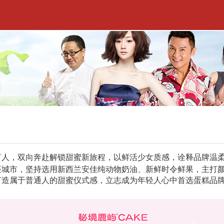
言人，双向奔赴解锁甜蜜新旅程，以鲜活少女质感，诠释品牌温
座城市，坚持选用新西兰安佳纯动物奶油、新鲜时令鲜果，主打
打造属于普通人的甜蜜仪式感，立志成为年轻人心中首选蛋糕品